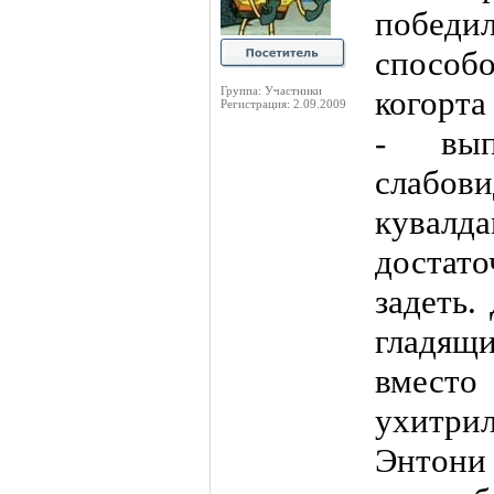
побе
способ
Группа: Участники
когорта
Регистрация: 2.09.2009
- вып
слабо
кувал
достат
задеть.
гладящи
вместо
ухитр
Энтони