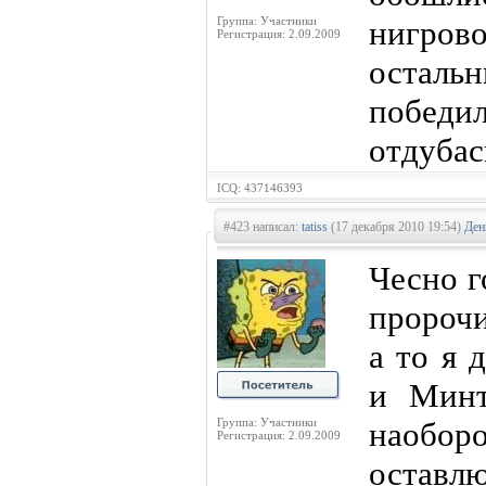
Группа: Участники
нигрово
Регистрация: 2.09.2009
осталь
победил
отдубас
ICQ: 437146393
#423 написал:
tatiss
(17 декабря 2010 19:54)
Ден
Чесно г
пророчи
а то я 
и Минт
Группа: Участники
наобор
Регистрация: 2.09.2009
оставл