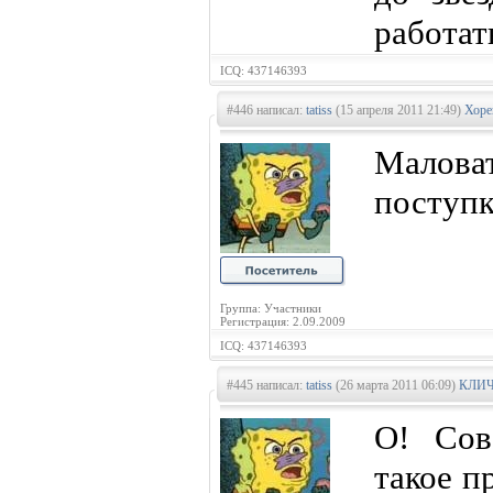
работат
ICQ: 437146393
#446 написал:
tatiss
(15 апреля 2011 21:49)
Хоре
Маловат
поступк
Группа: Участники
Регистрация: 2.09.2009
ICQ: 437146393
#445 написал:
tatiss
(26 марта 2011 06:09)
КЛИЧ
О! Сов
такое п