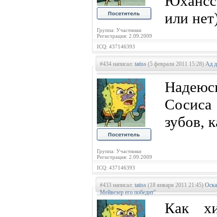
Юхансс
или нет)
Группа: Участники
Регистрация: 2.09.2009
ICQ: 437146393
#434 написал:
tatiss
(5 февраля 2011 15:28)
Ад д
Надеюс
Сосиса
зубов, 
Группа: Участники
Регистрация: 2.09.2009
ICQ: 437146393
#433 написал:
tatiss
(18 января 2011 21:45)
Оска
Мейвезер его победит"
Как хи