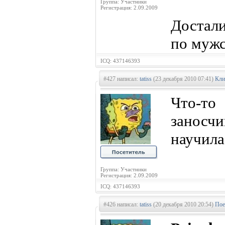
Группа: Участники
Регистрация: 2.09.2009
Достали
по мужс
ICQ: 437146393
#427 написал:
tatiss
(23 декабря 2010 07:41)
Кли
Что-т
заносчи
научила
Группа: Участники
Регистрация: 2.09.2009
ICQ: 437146393
#426 написал:
tatiss
(20 декабря 2010 20:54)
Пое