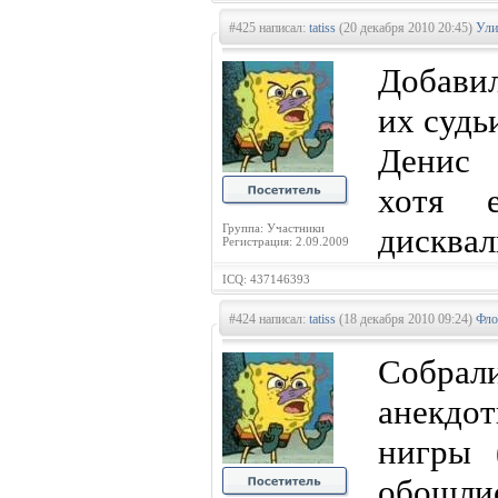
#425 написал:
tatiss
(20 декабря 2010 20:45)
Ули
Добавил
их судь
Денис 
хотя 
Группа: Участники
дисква
Регистрация: 2.09.2009
ICQ: 437146393
#424 написал:
tatiss
(18 декабря 2010 09:24)
Фло
Собр
анекдо
нигры 
обошли