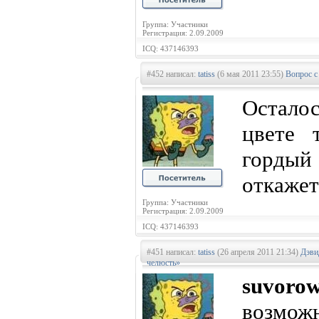
Группа: Участники
Регистрация: 2.09.2009
ICQ: 437146393
#452 написал:
tatiss
(6 мая 2011 23:55)
Вопрос с
Осталос
цвете 
горды
откажет
Группа: Участники
Регистрация: 2.09.2009
ICQ: 437146393
#451 написал:
tatiss
(26 апреля 2011 21:34)
Дэви
челюсть»
suvoro
возможн