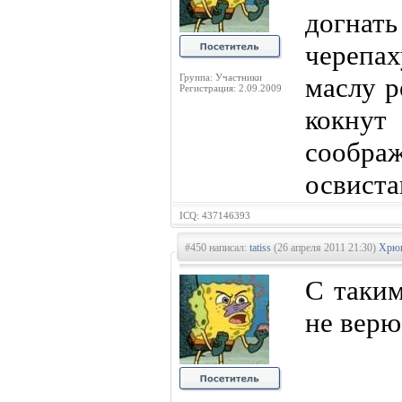
догнат
черепа
Группа: Участники
маслу р
Регистрация: 2.09.2009
кокнут
сооб
освиста
ICQ: 437146393
#450 написал:
tatiss
(26 апреля 2011 21:30)
Хрюн
С таким
не верю