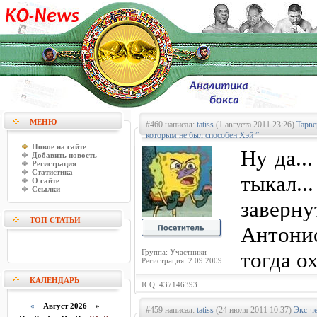
МЕНЮ
#460 написал:
tatiss
(1 августа 2011 23:26)
Taрве
которым не был способен Хэй ”
Новое на сайте
Ну да..
Добавить новость
Регистрация
Статистика
тыкал
О сайте
Ссылки
заверн
ТОП СТАТЬИ
Антонио
Группа: Участники
тогда о
Регистрация: 2.09.2009
КАЛЕНДАРЬ
ICQ: 437146393
«
Август 2026 »
#459 написал:
tatiss
(24 июля 2011 10:37)
Экс-ч