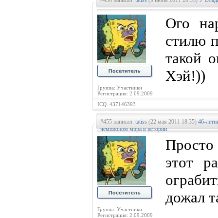
#456 написал:
tatiss
(9 июня 2011 20:53)
У Влад
Ого на
стилю п
такой о
Хэй!))
Группа: Участники
Регистрация: 2.09.2009
ICQ: 437146393
#455 написал:
tatiss
(22 мая 2011 18:35)
46-летн
чемпионом мира в истории
Просто
этот р
ограбит
дожал т
Группа: Участники
Регистрация: 2.09.2009