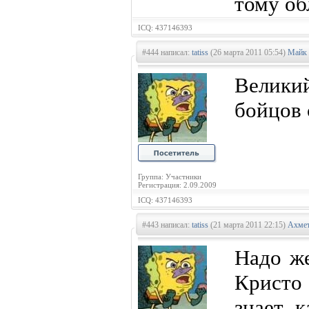
тому об
ICQ: 437146393
#444 написал:
tatiss
(26 марта 2011 05:54)
Майк 
Велик
бойцов 
Группа: Участники
Регистрация: 2.09.2009
ICQ: 437146393
#443 написал:
tatiss
(21 марта 2011 22:15)
Ахмет
Надо ж
Кристо
знает, 