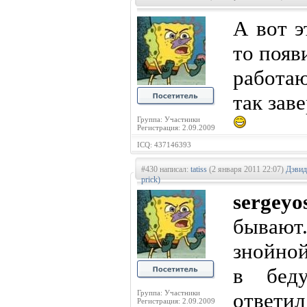
А вот э
то появ
работа
так зав
Группа: Участники
Регистрация: 2.09.2009
ICQ: 437146393
#430 написал:
tatiss
(2 января 2011 22:07)
Дэвид
prick)
sergeyo
бывают.
знойной
в беду
Группа: Участники
ответи
Регистрация: 2.09.2009