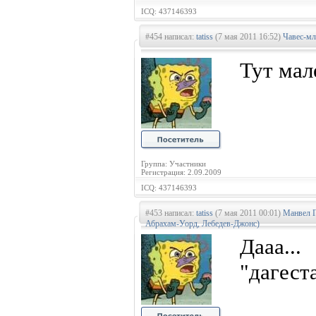
ICQ: 437146393
#454 написал:
tatiss
(7 мая 2011 16:52)
Чавес-мл
Тут мал
Группа: Участники
Регистрация: 2.09.2009
ICQ: 437146393
#453 написал:
tatiss
(7 мая 2011 00:01)
Манвел Г
Абрахам-Уорд, Лебедев-Джонс)
Дааа..
"дагест