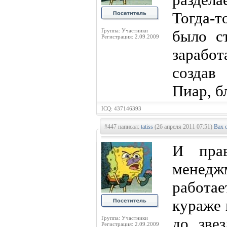
Тогда-т
Группа: Участники
было с
Регистрация: 2.09.2009
заработ
создав
Пиар, б
ICQ: 437146393
#447 написал:
tatiss
(26 апреля 2011 07:51)
Вах 
И прав
менед
работа
кураже 
Группа: Участники
до зве
Регистрация: 2.09.2009