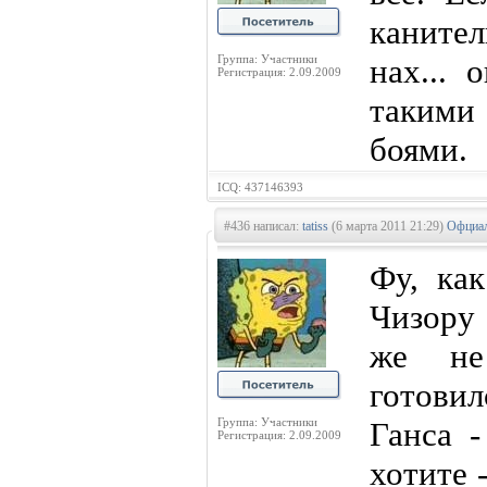
каните
Группа: Участники
нах... 
Регистрация: 2.09.2009
такими
боями.
ICQ: 437146393
#436 написал:
tatiss
(6 марта 2011 21:29)
Офциал
Фу, как
Чизору
же не
готови
Группа: Участники
Ганса -
Регистрация: 2.09.2009
хотите -