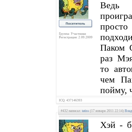
Ведь 
проигр
просто
Группа: Участники
подход
Регистрация: 2.09.2009
Паком 
раз Мэя
то авто
чем Па
пойму, ч
ICQ: 437146393
#432 написал:
tatiss
(17 января 2011 22:14)
Влад
Хэй - 