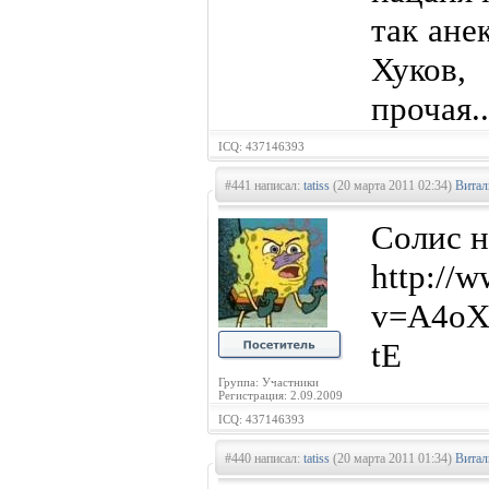
так ане
Хуков,
прочая..
ICQ: 437146393
#441 написал:
tatiss
(20 марта 2011 02:34)
Витал
Солис н
http://
v=A4oX
tE
Группа: Участники
Регистрация: 2.09.2009
ICQ: 437146393
#440 написал:
tatiss
(20 марта 2011 01:34)
Витал