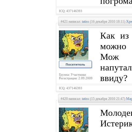
погром
ICQ: 437146393
#421 написал:
tatiss
(16 декабря 2010 18:11)
Хрю
Как из
можно 
Мож Х
напутал
Группа: Участники
ввиду?
Регистрация: 2.09.2009
ICQ: 437146393
#420 написал:
tatiss
(15 декабря 2010 21:47)
Мар
Молод
Истери