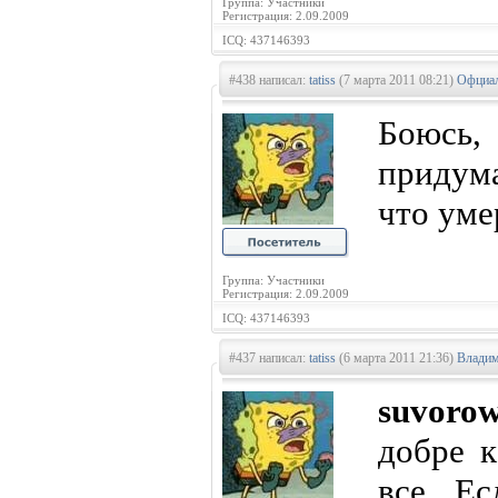
Группа: Участники
Регистрация: 2.09.2009
ICQ: 437146393
#438 написал:
tatiss
(7 марта 2011 08:21)
Офциал
Боюс
придум
что уме
Группа: Участники
Регистрация: 2.09.2009
ICQ: 437146393
#437 написал:
tatiss
(6 марта 2011 21:36)
Владим
suvoro
добре к
все. Ес