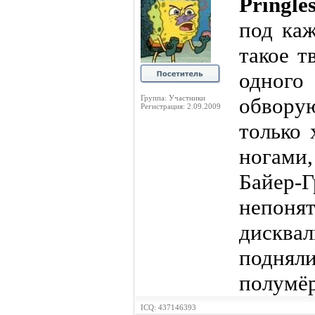
Pringle
под ка
такое т
одного
Группа: Участники
обвору
Регистрация: 2.09.2009
только 
ногами,
Байер
неп
дисква
поднял
полумёр
ICQ: 437146393