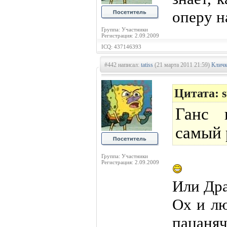
оперу 
Группа: Участники
Регистрация: 2.09.2009
ICQ: 437146393
#442 написал:
tatiss
(21 марта 2011 21:59)
Кличк
Цитата: 
Ганс 
самый 
Группа: Участники
Регистрация: 2.09.2009
Или Др
Ох и л
пацаняч