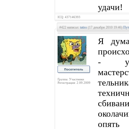
удачи!
ICQ: 437146393
#422 написал:
tatiss
(17 декабря 2010 19:46)
Пут
Я дума
происхо
- ун
мастерс
Группа: Участники
тельник
Регистрация: 2.09.2009
технич
сбив
околачи
опять