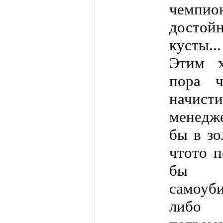
чемпио
досто
кусты..
Этим х
пора 
начист
менедж
бы в зо
чтото п
бы 
самоуб
либо