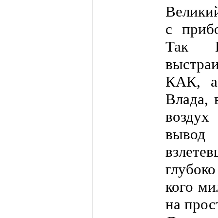
Велики
с приб
Так 
выстра
КАК, а
Влада, 
воздух
вывод
взлетев
глубоко
кого ми
на прос