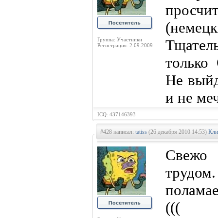
просчит
(немецк
Группа: Участники
Тщатель
Регистрация: 2.09.2009
только 
Не выйд
и не ме
ICQ: 437146393
#428 написал:
tatiss
(26 декабря 2010 14:53)
Кли
Свежо 
трудо
поламае
(((