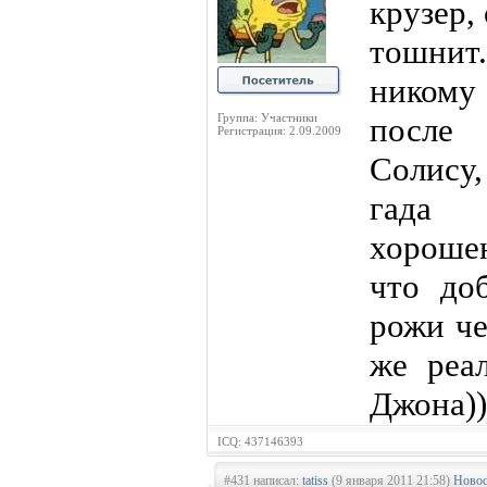
крузер,
тошнит.
никому
Группа: Участники
после 
Регистрация: 2.09.2009
Солису
гада
хороше
что до
рожи че
же реа
Джона))
ICQ: 437146393
#431 написал:
tatiss
(9 января 2011 21:58)
Новос