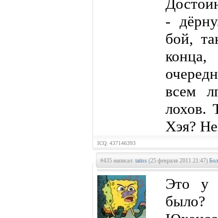
Достоин
- дёрну
бой, та
конца
очередн
всем лг
лохов. 
Хэя? Не
ICQ: 437146393
#435 написал:
tatiss
(25 февраля 2011 21:47)
Бол
Это у 
было? 