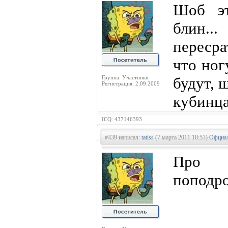
Шоб эт
блин..
пересра
что ног
Группа: Участники
будут, 
Регистрация: 2.09.2009
кубинца,
ICQ: 437146393
#439 написал:
tatiss
(7 марта 2011 18:53)
Офциал
Про
поподро