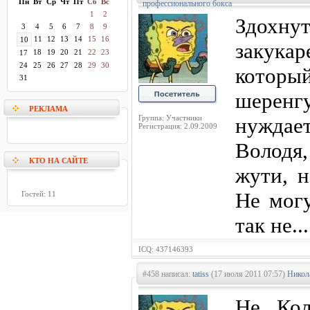
Пн
Вт
Ср
Чт
Пт
Сб
Вс
профессионального бокса
1
2
Здохну
3
4
5
6
7
8
9
11
12
13
14
15
16
10
закука
18
19
20
21
22
23
17
24
25
26
27
28
29
30
которы
31
шеренг
РЕКЛАМА
Группа: Участники
нуждае
Регистрация: 2.09.2009
Володя
КТО НА САЙТЕ
жути, н
Не могу
Гостей: 11
так не..
ICQ: 437146393
#458 написал:
tatiss
(17 июля 2011 07:57)
Никол
Не, Ко