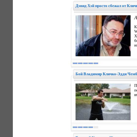
Дэвид Хэй просто сбежал от Клич
А
К
W
Х
б
и
Бой Владимир Кличко-Эдди Чембе
П
п
в