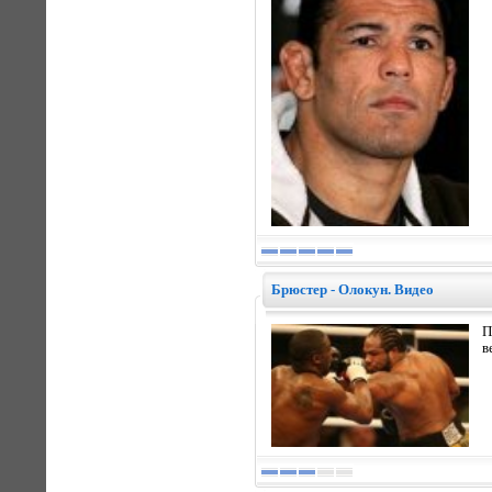
Брюстер - Олокун. Видео
П
в