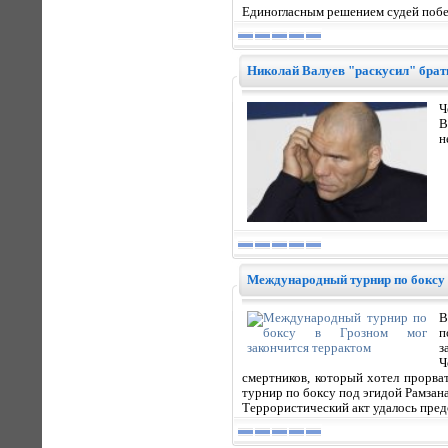
Единогласным решением судей побе
Николай Валуев "раскусил" брат
Ч
В
н
Международный турнир по боксу 
В
п
з
Ч
смертников, который хотел прорва
турнир по боксу под эгидой Рамза
Террористический акт удалось пред