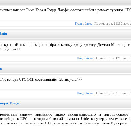
ой тяжеловесов Тима Хэга и Тодда Даффи, состоявшийся в рамках турнира UF
Подробнее...
Просмотров: 11206 авто
Майя
-x кратный чемпион мира по бразильскому джиу-джитсу Демиан Майя проти
аркуорта >>
Подробнее...
Просмотров: 4720 авто
н
ой с вечера UFC 102, состоявшийся 29 августа >>
Подробнее...
Просмотров: 7116 авто
тюра. Видео
редлагаем вашему вниманию видео захватывающего и интригующего 
диноборств UFC, в котором бывший чемпион Pride в супертяжелом весе б
стретился с экс-чемпионом UFC в этом же весе американцем Рэнди Кутюром.