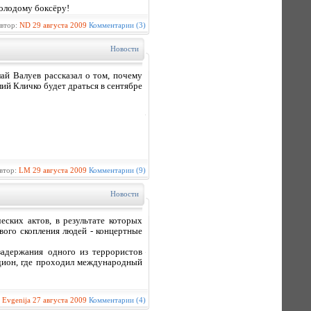
олодому боксёру!
втор:
ND
29 августа 2009
Комментарии (3)
Новости
й Валуев рассказал о том, почему
ий Кличко будет драться в сентябре
втор:
LM
29 августа 2009
Комментарии (9)
Новости
ских актов, в результате которых
вого скопления людей - концертные
адержания одного из террористов
адион, где проходил международный
:
Evgenija
27 августа 2009
Комментарии (4)