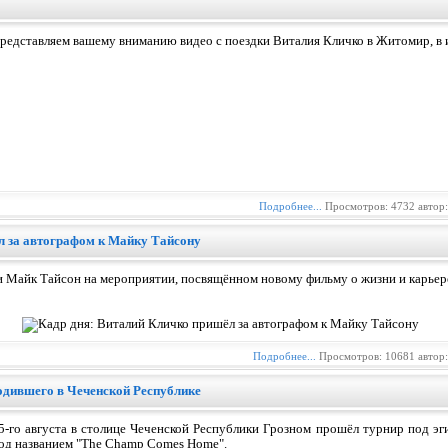
редставляем вашему вниманию видео с поездки Виталия Кличко в Житомир, в и
Подробнее...
Просмотров: 4732 автор
л за автографом к Майку Тайсону
и Майк Тайсон на мероприятии, посвящённом новому фильму о жизни и карьер
Подробнее...
Просмотров: 10681 автор
одившего в Чеченской Республике
5-го августа в столице Чеченской Республики Грозном прошёл турнир под эг
од названием "The Champ Comes Home".