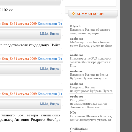
C 102 >>
КОММЕНТАРИИ
р:
Sain_Er
31 августа 2009
Комментарии (0)
Klyuch
:
Владимир Кличко объявил о
завершении карьеры
MMA
,
Видео
oroboro
:
Мейвезер: Если бы я был на
в представителя гайдодзюцу Нэйта
месте Пакьяо, у меня не было
...
oroboro
:
Инвесторы из ОАЭ пытаются
р:
Sain_Er
31 августа 2009
Комментарии (0)
завлечь Мейвезера драться с
П ...
MMA
,
Видео
oroboro
:
Владимир Кличко победил
Кубрата Пулева нокаутом
oroboro
:
Владимир Кличко
нокаутировал Кубрата Пулева
р:
Sain_Er
31 августа 2009
Комментарии (1)
oroboro
:
Рой Джонс
прокомментировал шансы
MMA
,
Видео
Хопкинса и Ковалева
ND
:
главного боя вечера смешанных
По словам Шеннона Бриггса,
разилец Антонио Родриго Ногейра
он начал получать угрозы от
...
Civilization
: