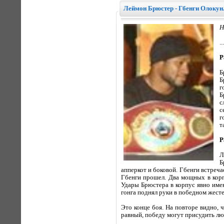
Леймон Брюстер - Гбенги Олокун
Н
...
Р
Б
Б
г
Б
с
с
г
т
Р
Л
Б
апперкот и боковой. Гбенги встреч
Гбенги прошел. Два мощных в корп
Удары Брюстера в корпус явно имею
гонга поднял руки в победном жесте
Это конце боя. На повторе видно, 
равный, победу могут присудить лю