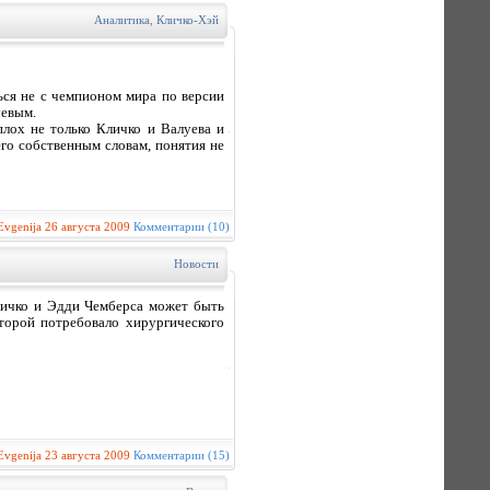
Аналитика
,
Кличко-Хэй
ься не с чемпионом мира по версии
уевым.
плох не только Кличко и Валуева и
его собственным словам, понятия не
Evgenija
26 августа 2009
Комментарии (10)
Новости
личко и Эдди Чемберса может быть
оторой потребовало хирургического
Evgenija
23 августа 2009
Комментарии (15)