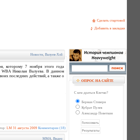
Сделать стартовой
Добавить в закладки
Новости
,
Валуев-Хэй
я, которому 7 ноября этого года
и WBA Николая Валуева. В данном
воих последних действий, а также о
ОПРОС НА САЙТЕ
С кем драться Кличко?
Берман Стиверн
Кубрат Пулев
Александр Поветкин
тор:
LM
31 августа 2009
Комментарии (18)
MMA
,
Видео