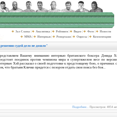
Зал Славы
|
Аналитика
|
Рейтинги
|
Видео
|
Фото
|
Новости
MMA
|
Интервью
|
Репортажи
|
Опросы
|
Комментарии
о решения судей дело не дошло"
редставляем Вашему вниманию интервью британского боксера Дэвида Хэ
редстоит поединок против чемпиона мира в супертяжелом весе по верси
нтервью Хэй рассказал о своей подготовке к предстоящему бою, о причинах с
ом, что братьям Кличко придется с позором отдать свои пояса без боя...
Подробнее...
Просмотров: 4854 ав