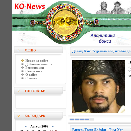
МЕНЮ
Дэвид Хэй: "сделаю всё, чтобы д
Новое на сайте
П
Добавить новость
п
Регистрация
и
Статистика
О сайте
т
Ссылки
ТОП СТАТЬИ
КАЛЕНДАРЬ
«
Август 2009
»
Видео. Тодд Даффи - Тим Хэг