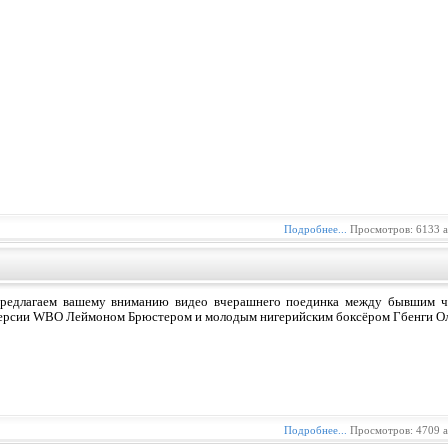
Подробнее...
Просмотров: 6133 а
редлагаем вашему вниманию видео вчерашнего поединка между бывшим ч
ерсии WBO Леймоном Брюстером и молодым нигерийским боксёром Гбенги О
Подробнее...
Просмотров: 4709 а