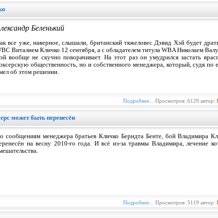
ко
лександр Беленький
ак все уже, наверное, слышали, британский тяжеловес Дэвид Хэй будет драт
BC Виталием Кличко 12 сентября, а с обладателем титула WBA Николаем Вал
эй вообще не скучно поворачивает. На этот раз он умудрился застать врас
оксерскую общественность, но и собственного менеджера, который, судя по 
мел об этом решении.
Подробнее...
Просмотров: 6129 автор:
рс может быть перенесён
о сообщениям менеджера братьев Кличко Берндта Бенте, бой Владимира К
еренесён на весну 2010-го года. И всё из-за травмы Владимира, лечение к
мешательства.
Подробнее...
Просмотров: 5119 автор: