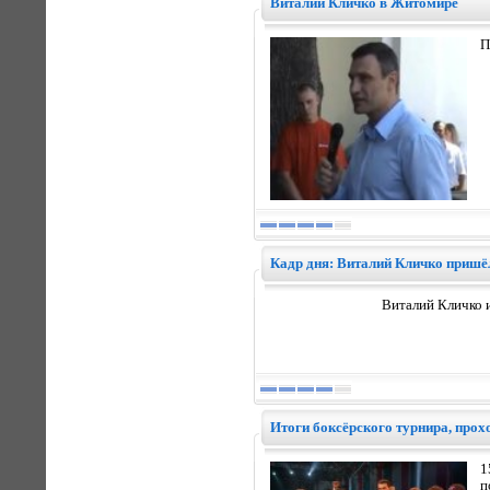
Виталий Кличко в Житомире
П
Кадр дня: Виталий Кличко пришё
Виталий Кличко 
Итоги боксёрского турнира, прох
1
п