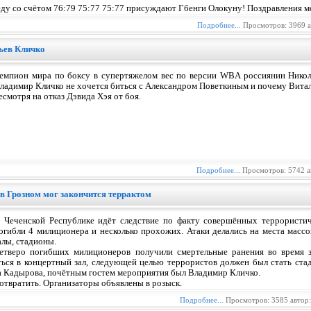
ду со счётом 76:79 75:77 75:77 присуждают Гбенги Олокуну! Поздравления м
Подробнее...
Просмотров: 3969 а
ьев Кличко
емпион мира по боксу в супертяжелом вес по версии WBA россиянин Никола
ладимир Кличко не хочется биться с Александром Поветкиным и почему Витал
есмотря на отказ Дэвида Хэя от боя.
Подробнее...
Просмотров: 5742 а
в Грозном мог закончится террактом
 Чеченской Республике идёт следствие по факту совершённых террористиче
огибли 4 милиционера и несколько прохожих. Атаки делались на места массо
алы, стадионы.
етверо погибших милиционеров получили смертельные ранения во время з
ться в концертный зал, следующей целью террористов должен был стать ст
на Кадырова, почётным гостем мероприятия был Владимир Кличко.
отвратить. Организаторы объявлены в розыск.
Подробнее...
Просмотров: 3585 автор