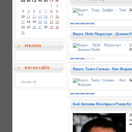
Пн
Вт
Ср
Чт
Пт
Сб
Вс
1
2
Б
3
4
5
6
7
8
9
10
11
12
13
14
15
16
17
18
19
20
21
22
23
24
25
26
27
28
29
30
31
Видео. Нейт Маркуорт - Демиан 
2
РЕКЛАМА
М
КТО НА САЙТЕ
Видео. Тьяго Сильва - Кит Жарди
Б
Гостей: 10
Бой Антонио Ногейры и Рэнди Ку
П
е
в