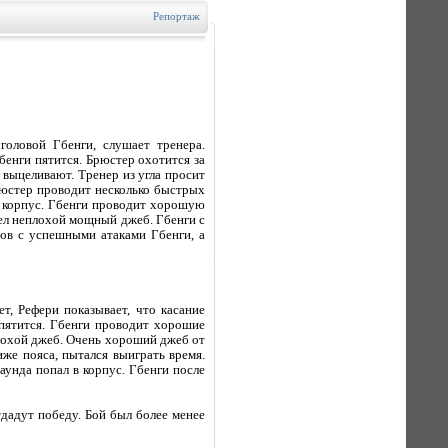
Репортаж
головой Гбенги, слушает тренера.
бенги пятится. Брюстер охотится за
а выцеливают. Тренер из угла просит
рюстер проводит несколько быстрых
 в корпус. Гбенги проводит хорошую
вел неплохой мощный джеб. Гбенги с
ов с успешными атаками Гбенги, а
т, Рефери показывает, что касание
 пятится. Гбенги проводит хорошие
плохой джеб. Очень хороший джеб от
же пояса, пытался выиграть время.
аунда попал в корпус. Гбенги после
тдадут победу. Бой был более менее