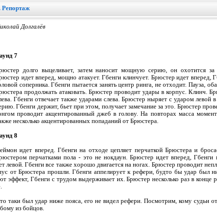
. Репортаж
иколай Долгалёв
аунд 7
рюстер долго выцеливает, затем наносит мощную серию, он охотится за 
рюстер идет вперед, мощно атакует. Гбенги клинчует. Брюстер идет вперед, Г
оловой соперника. Гбенги пытается занять центр ринга, не отходит. Пауза, об
рюстера продолжать атаковать. Брюстер проводит удары в корпус. Клинч. Б
лева. Гбенги отвечает также ударами слева. Брюстер ныряет с ударом левой
ерию. Гбенги держит, бьет при этом, получает замечание за это. Брюстер про
онгом проводит акцентированный джеб в голову. На повторах масса момент
акже несколько акцентированных попаданий от Брюстера.
аунд 8
еймон идет вперед. Гбенги на отходе цепляет перчаткой Брюстера и бросае
рюстером перчатками пола - это не нокдаун. Брюстер идет вперед, Гбенги
ает левой. Гбенги все также хорошо двигается на ногах. Брюстер проводит не
ус от Брюстера прошли. Гбенги аппелирует к рефери, будто бы удар был ни
т эффект, Гбенги с трудом выдерживает их. Брюстер несколько раз в конце р
.
что таки был удар ниже пояса, его не видел рефери. Посмотрим, кому судьи о
бому из бойцов.