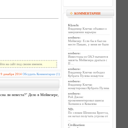
КОММЕНТАРИИ
Klyuch
:
Владимир Кличко объявил о
завершении карьеры
oroboro
:
Мейвезер: Если бы я был на
месте Пакьяо, у меня не было
...
oroboro
:
Инвесторы из ОАЭ пытаются
завлечь Мейвезера драться с
П ...
йти на сайт под своим именем.
oroboro
:
Владимир Кличко победил
9 декабря 2014
Обсудить
Комментарии (1)
Кубрата Пулева нокаутом
oroboro
:
Владимир Кличко
нокаутировал Кубрата Пулева
oroboro
:
асна ли невеста?" Дело в Мейвезере,
Рой Джонс
прокомментировал шансы
Хопкинса и Ковалева
ND
:
По словам Шеннона Бриггса,
он начал получать угрозы от
...
Civilization
: