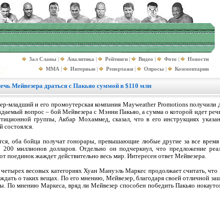
Зал Славы
|
Аналитика
|
Рейтинги
|
Видео
|
Фото
|
Новости
MMA
|
Интервью
|
Репортажи
|
Опросы
|
Комментарии
ечь Мейвезера драться с Пакьяо суммой в $110 млн
ер-младший и его промоутерская компания Mayweather Promotions получили 
даемый вопрос – бой Мейвезера с Мэнни Пакьяо, а сумма о которой идет речь
стиционной группы, Акбар Мохаммед, сказал, что в его инструкциях указан
й состоялся.
стся, оба бойца получат гонорары, превышающие любые другие за все врем
а 200 миллионов долларов. Отдельно он подчеркнул, что предложение реал
тот поединок жаждет действительно весь мир. Интересен ответ Мейвезера.
четырех весовых категориях Хуан Мануэль Маркес продолжает считать, что М
уждать о таких вещах. По его мнению, Мейвезер, благодаря своей отличной за
ы. По мнению Маркеса, вряд ли Мейвезер способен победить Пакьяо нокаутом