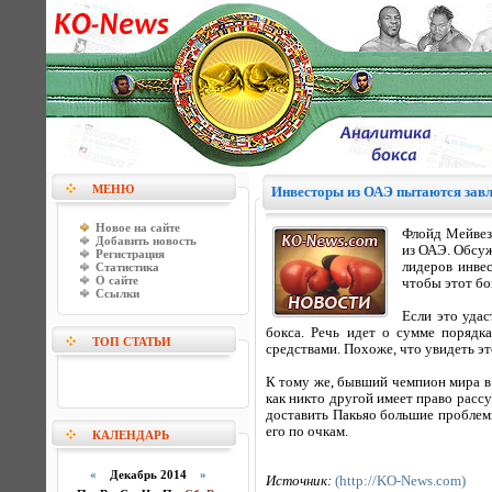
МЕНЮ
Инвесторы из ОАЭ пытаются завл
Новое на сайте
Флойд Мейвез
Добавить новость
из ОАЭ. Обсуж
Регистрация
лидеров инве
Статистика
О сайте
чтобы этот бо
Ссылки
Если это уда
бокса. Речь идет о сумме порядк
ТОП СТАТЬИ
средствами. Похоже, что увидеть э
К тому же, бывший чемпион мира в 
как никто другой имеет право расс
доставить Пакьяо большие проблем
его по очкам.
КАЛЕНДАРЬ
«
Декабрь 2014
»
Источник:
(http://KO-News.com)