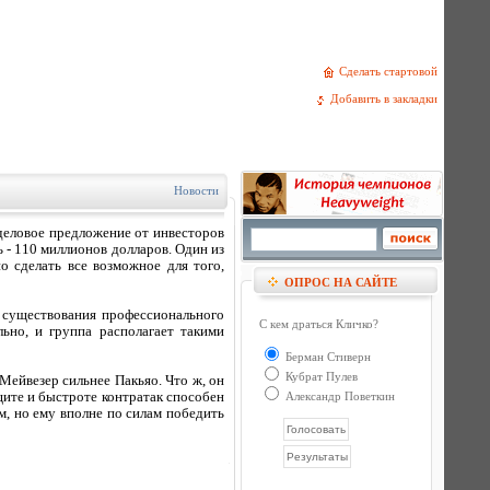
Сделать стартовой
Добавить в закладки
Новости
деловое предложение от инвесторов
 - 110 миллионов долларов. Один из
о сделать все возможное для того,
ОПРОС НА САЙТЕ
я существования профессионального
С кем драться Кличко?
ьно, и группа располагает такими
Берман Стиверн
Кубрат Пулев
ейвезер сильнее Пакьяо. Что ж, он
щите и быстроте контратак способен
Александр Поветкин
, но ему вполне по силам победить