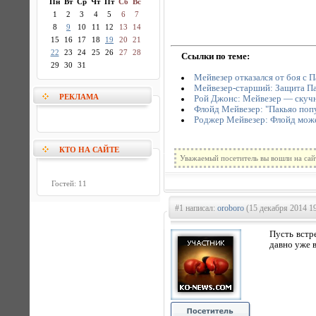
Пн
Вт
Ср
Чт
Пт
Сб
Вс
1
2
3
4
5
6
7
8
9
10
11
12
13
14
15
16
17
18
19
20
21
22
23
24
25
26
27
28
Ссылки по теме:
29
30
31
Мейвезер отказался от боя с П
Мейвезер-старший: Защита Па
РЕКЛАМА
Рой Джонс: Мейвезер — скучны
Флойд Мейвезер: "Пакьяо попу
Роджер Мейвезер: Флойд може
КТО НА САЙТЕ
Уважаемый посетитель вы вошли на сай
Гостей: 11
#1 написал:
oroboro
(15 декабря 2014 19
Пусть встре
давно уже в