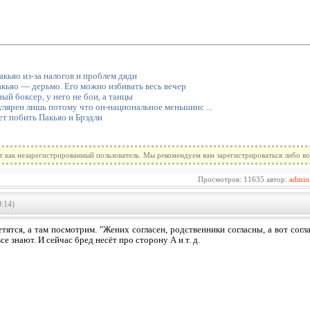
акьяо из-за налогов и проблем дяди
кьяо — дерьмо. Его можно избивать весь вечер
й боксер, у него не бои, а танцы
лярен лишь потому что он-национальное меньшинс ...
т побить Пакьяо и Брэдли
т как незарегистрированный пользователь. Мы рекомендуем вам зарегистрироваться либо во
Просмотров: 11635 автор:
admin
:14)
тятся, а там посмотрим. "Жених согласен, родственники согласны, а вот согл
се знают. И сейчас бред несёт про сторону А и т. д.