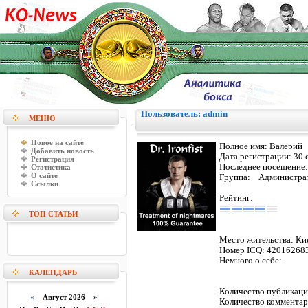
Пользователь: admin
МЕНЮ
Новое на сайте
Полное имя:
Валерий
Добавить новость
Дата регистрации:
30 
Регистрация
Последнее посещение
Статистика
О сайте
Группа: Администра
Ссылки
Рейтинг:
ТОП СТАТЬИ
Место жительства:
Ки
Номер ICQ:
42016268
Немного о себе:
КАЛЕНДАРЬ
Количество публика
«
Август 2026 »
Количество коммента