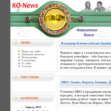
МЕНЮ
Владимир Кличко победил Брайа
Новое на сайте
Чемпион мира в супертяжелом весе
Добавить новость
боксеров атмосфере - оба боксера
Регистрация
закрывая голову, смещался, пытал
Статистика
О сайте
сближался с претендентом вплотную
Ссылки
из них попадали в блок. В первых т
ТОП СТАТЬИ
НВО: Льюис, Формэн, Хопкинс, Де
Телеканал HBO в преддверии поед
передачу, в которой известные бо
КАЛЕНДАРЬ
прогнозами делятся такие великие
Хаттон, Хуан Мануэль Маркес, Миге
«
Апрель 2015
»