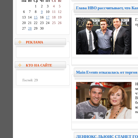
Пн
Вт
Ср
Чт
Пт
Сб
Вс
1
2
3
4
5
Глава HBO рассчитывает, что Кан
6
7
8
9
10
11
12
13
14
15
16
17
18
19
Г
20
21
22
23
24
25
26
о
27
28
29
30
РЕКЛАМА
КТО НА САЙТЕ
Main Events отказалась от торго
Гостей: 29
Н
м
ч
В
б
к
н
ЛЕННОКС ЛЬЮИС СТАНЕТ ГО