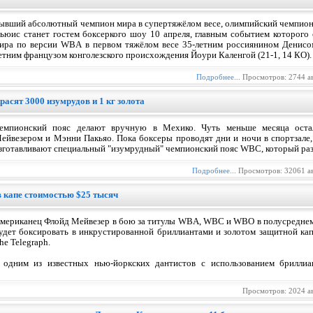
ывший абсолютный чемпион мира в супертяжёлом весе, олимпийский чемпион
ьюис станет гостем боксеркого шоу 10 апреля, главным событием которого
ира по версии WBA в первом тяжёлом весе 35-летним россиянином Денисом
етним французом конголезского происхождения Йоури Каленгой (21-1, 14 КО).
Подробнее...
Просмотров: 2744 а
асят 3000 изумрудов и 1 кг золота
емпионский пояс делают вручную в Мехико. Чуть меньше месяца ост
ейвезером и Мэнни Пакьяо. Пока боксеры проводят дни и ночи в спортзале,
зготавливают специальный "изумрудный" чемпионский пояс WBC, который ра
Подробнее...
Просмотров: 32061 а
в капе стоимостью $25 тысяч
мериканец Флойд Мейвезер в бою за титулы WBA, WBC и WBO в полусреднем
удет боксировать в инкрустированной бриллиантами и золотом защитной кап
he Telegraph.
а одним из известных нью-йоркских дантистов с использованием бриллиа
Просмотров: 2024 а