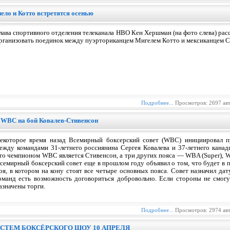
ело и Котто встретятся осенью
лава спортивного отделения телеканала HBO Кен Хершман (на фото слева) расс
рганизовать поединок между пуэрториканцем Мигелем Котто и мексиканцем С
Подробнее...
Просмотров: 2697 ав
в WBC на бой Ковалев-Стивенсон
екоторое время назад Всемирный боксерский совет (WBC) инициировал п
ежду командами 31-летнего россиянина Сергея Ковалева и 37-летнего кана
то чемпионом WBC является Стивенсон, а три других пояса — WBA (Super), 
семирный боксерский совет еще в прошлом году объявил о том, что будет в 
оя, в котором на кону стоят все четыре основных пояса. Совет назначил дату
оманд есть возможность договориться добровольно. Если стороны не смогу
азначены торги.
Подробнее...
Просмотров: 2974 ав
СТЕМ БОКСЁРСКОГО ШОУ 10 АПРЕЛЯ