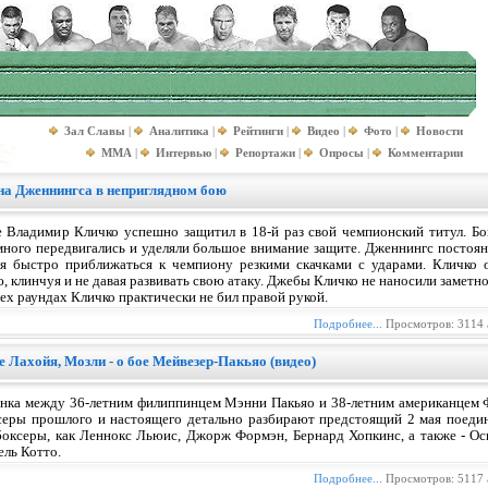
Зал Славы
|
Аналитика
|
Рейтинги
|
Видео
|
Фото
|
Новости
MMA
|
Интервью
|
Репортажи
|
Опросы
|
Комментарии
на Дженнингса в неприглядном бою
 Владимир Кличко успешно защитил в 18-й раз свой чемпионский титул. Бо
 много передвигались и уделяли большое внимание защите. Дженнингс постоя
ся быстро приближаться к чемпиону резкими скачками с ударами. Кличко о
, клинчуя и не давая развивать свою атаку. Джебы Кличко не наносили заметн
рех раундах Кличко практически не бил правой рукой.
Подробнее...
Просмотров: 3114 
 Лахойя, Мозли - о бое Мейвезер-Пакьяо (видео)
инка между 36-летним филиппинцем Мэнни Пакьяо и 38-летним американцем
ксеры прошлого и настоящего детально разбирают предстоящий 2 мая поеди
 боксеры, как Леннокс Льюис, Джорж Формэн, Бернард Хопкинс, а также - О
ль Котто.
Подробнее...
Просмотров: 5117 