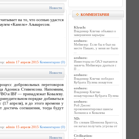
Новости
КОММЕНТАРИИ
читывает на то, что осенью удастся
аулем «Канело» Альваресом.
Klyuch
:
Владимир Кличко объявил о
завершении карьеры
oroboro
:
Мейвезер: Если бы я был на
месте Пакьяо, у меня не было
...
oroboro
:
Инвесторы из ОАЭ пытаются
тор:
admin
17 апреля 2015
Комментарии (0)
завлечь Мейвезера драться с
П ...
Новости
oroboro
:
Владимир Кличко победил
Кубрата Пулева нокаутом
роцесс добровольных переговоров
oroboro
:
дца Адониса Стивенсона. Напомним,
Владимир Кличко
WBO и IBF — принадлежат Ковалеву.
нокаутировал Кубрата Пулева
принудительном порядке добиваться
oroboro
:
 (17 апреля), и до этого времени у
Рой Джонс
т достичь соглашения, тогда будут
прокомментировал шансы
Хопкинса и Ковалева
ND
:
По словам Шеннона Бриггса,
он начал получать угрозы от
тор:
admin
15 апреля 2015
Комментарии (0)
...
Civilization
:
Новости