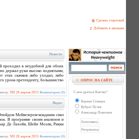
Сделать стартовой
Добавить в закладки
Новости
й проходил в неудобной для обоих
нно держал руки высоко поднятыми,
т этих скачков либо уходил, либо
ого урона претенденту, большинство
ОПРОС НА САЙТЕ
С кем драться Кличко?
автор:
ND
28 апреля 2015
Комментарии (0)
Берман Стиверн
Видео
Кубрат Пулев
Александр Поветкин
 Флойдом Мейвезером-младшим снял
нок. В программе своим анализом и
скар Де Лахойя, Шейн Мозли, Рикки
автор:
ND
28 апреля 2015
Комментарии (0)