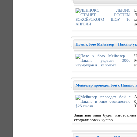
Б
Л
м
л
Пояс к бою Мейвезер – Пакьяо укр
Ч
М
и
Мейвезер проведет бой с Пакьяо 
А
б
T
Защитная капа будет изготовлен
стодолларовых купюр.