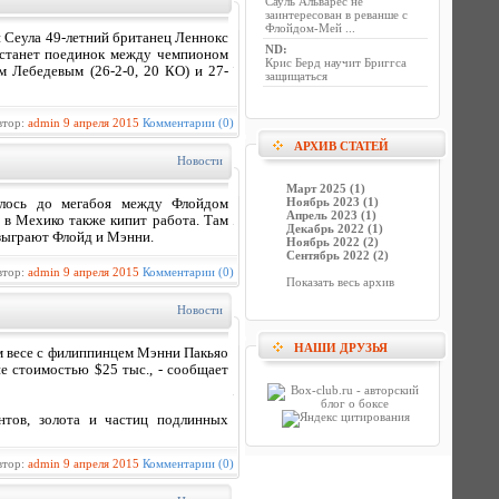
Сауль Альварес не
заинтересован в реванше с
Флойдом-Мей ...
 Сеула 49-летний британец Леннокс
ND
:
 станет поединок между чемпионом
Крис Берд научит Бриггса
 Лебедевым (26-2-0, 20 КО) и 27-
защищаться
втор:
admin
9 апреля 2015
Комментарии (0)
АРХИВ СТАТЕЙ
Новости
Март 2025 (1)
Ноябрь 2023 (1)
алось до мегабоя между Флойдом
Апрель 2023 (1)
 в Мехико также кипит работа. Там
Декабрь 2022 (1)
зыграют Флойд и Мэнни.
Ноябрь 2022 (2)
Сентябрь 2022 (2)
втор:
admin
9 апреля 2015
Комментарии (0)
Показать весь архив
Новости
НАШИ ДРУЗЬЯ
 весе с филиппинцем Мэнни Пакьяо
е стоимостью $25 тыс., - сообщает
нтов, золота и частиц подлинных
втор:
admin
9 апреля 2015
Комментарии (0)