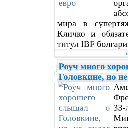
ор
аб
мира в супертя
Кличко и обязат
титул IBF болгар
П
Роуч много хор
Головкине, но не
Ам
Фре
33-
Ми