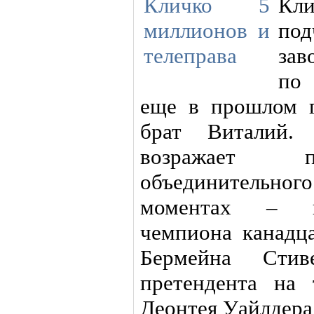
Кл
под
зав
по
еще в прошлом г
брат Виталий.
возражает п
объединительног
моментах – к
чемпиона канадц
Бермейна Стив
претендента на
Деонтея Уайлдера