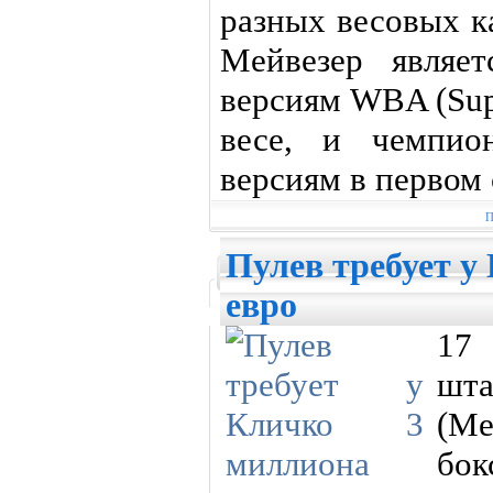
разных весовых к
Мейвезер являе
версиям WBA (Sup
весе, и чемпи
версиям в первом 
П
Пулев требует у
евро
17
шт
(Ме
бок