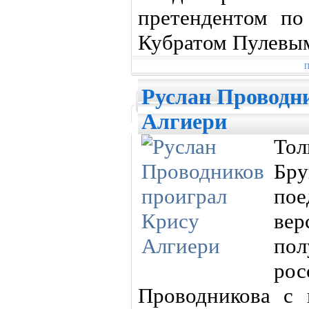
претендентом по
Кубратом Пулевы
П
Руслан Проводн
Алгиери
Тол
Бру
пое
ве
пол
ро
Проводникова с