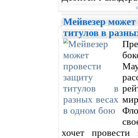
П
Мейвезер может
титулов в разны
Пр
бок
Ма
рас
рей
мир
Фло
сво
хочет провести