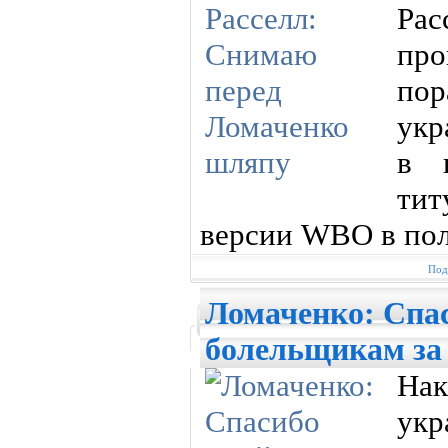
Рас
пр
по
укр
в 
ти
версии WBO в пол
Под
Ломаченко: Спас
болельщикам за
Нак
укр