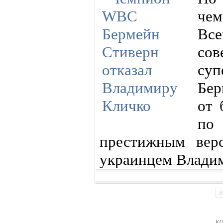
че
Вс
с
суп
Бер
от 
по
престижным вер
украинцем Влади
Н
KO