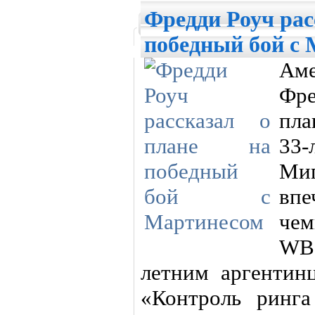
Фредди Роуч рас
победный бой с
Ам
Фр
пла
33-
Ми
вп
чем
WB
летним аргентин
«Контроль ринг