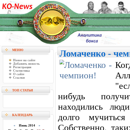
МЕНЮ
Ломаченко - чем
Новое на сайте
Ког
Добавить новость
Регистрация
Статистика
Алл
О сайте
Ссылки
"ес
ТОП СТАТЬИ
нибудь получи
находились люди
долго мучиться
КАЛЕНДАРЬ
Собственно, таки
«
Июнь 2014
»