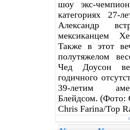
шоу экс-чемпио
категориях 27-л
Александр вст
мексиканцем Хе
Также в этот ве
полутяжелом вес
Чед Доусон ве
годичного отсутс
39-летим аме
Блейдсом. (Фото: 
Chris Farina/Top 
П