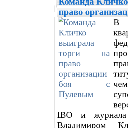
Команда Кличко
право организац
В 
кв
фед
пр
пр
тит
че
су
ве
IBO и журнала
Владимиром К