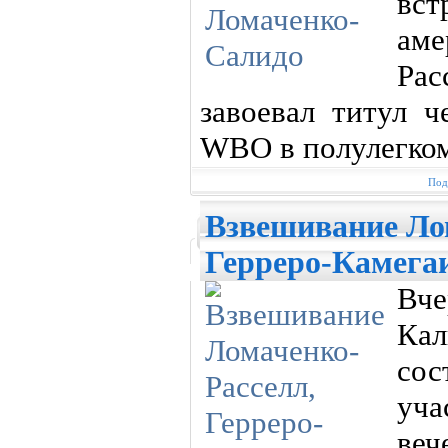
вс
ам
Ра
завоевал титул 
WBO в полулегком
Под
Взвешивание Ло
Герреро-Камега
Вч
Ка
со
уч
ве