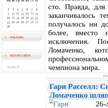
Пн
Вт
Ср
Чт
Пт
Сб
Вс
сто. Правда, для
1
2
3
4
5
6
7
8
заканчивалось т
9
10
11
12
13
14
15
16
17
18
19
20
21
22
получалось ни до
23
24
25
26
27
28
29
30
более, вместо 
РЕКЛАМА
исключения. По
Ломаченко, кот
КТО НА САЙТЕ
профессиональн
чемпиона мира.
Гостей: 17
Под
Гари Расселл: С
Ломаченко шля
26-