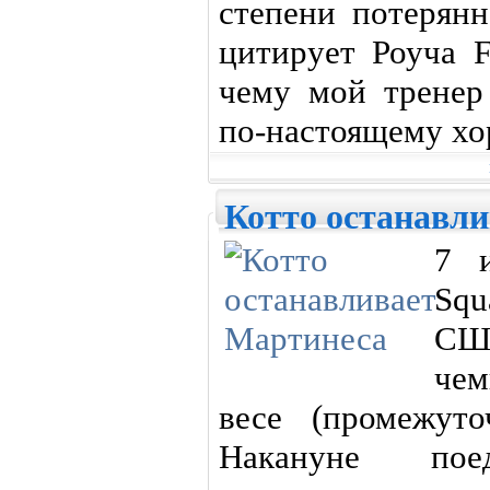
степени потерянн
цитирует Роуча F
чему мой тренер
по-настоящему хо
Котто останавл
7 и
Squ
СШ
че
весе (промежут
Накануне поед