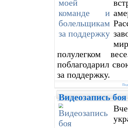
вс
ам
Ра
за
ми
полулегком вес
поблагодарил сво
за поддержку.
Под
Видеозапись бо
Вч
укр