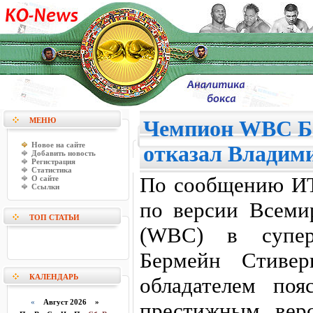
МЕНЮ
Чемпион WBC Б
Новое на сайте
отказал Владим
Добавить новость
Регистрация
Статистика
По сообщению И
О сайте
Ссылки
по версии Всемир
ТОП СТАТЬИ
(WBC) в супер
Бермейн Стивер
КАЛЕНДАРЬ
обладателем по
«
Август 2026 »
престижным вер