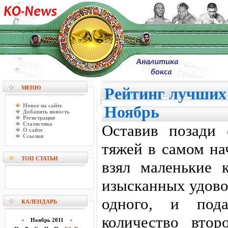
МЕНЮ
Рейтинг лучших 
Новое на сайте
Ноябрь
Добавить новость
Регистрация
Статистика
Оставив позади 
О сайте
Ссылки
тяжей в самом на
ТОП СТАТЬИ
взял маленькие 
изысканных удово
одного, и под
КАЛЕНДАРЬ
количество втор
«
Ноябрь 2011
»