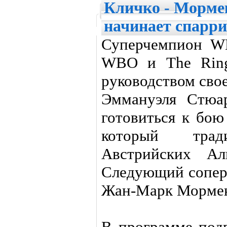
Кличко - Морме
начинает спарр
Суперчемпион W
WBO и The Ring
руководством сво
Эммануэля Стюа
готовиться к бою
который тра
Австрийских Ал
Следующий сопер
Жан-Марк Морме
В программе под