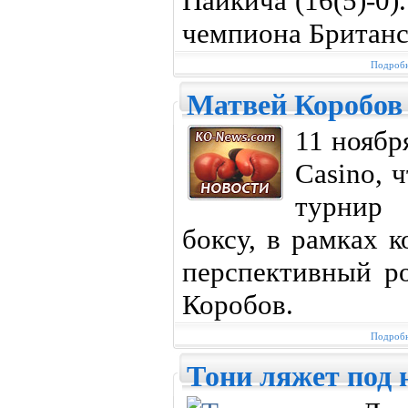
Пайкича (16(5)-0)
чемпиона Британс
Подробн
Матвей Коробов
11 ноябр
Casino, 
турнир 
боксу, в рамках 
перспективный р
Коробов.
Подробн
Тони ляжет под 