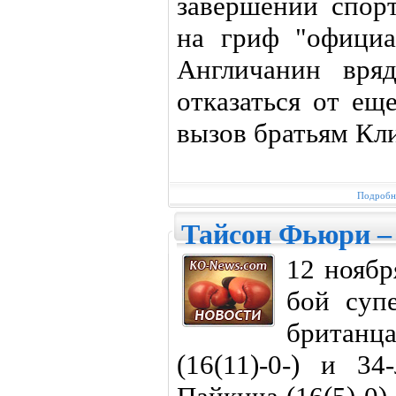
завершении спор
на гриф "официа
Англичанин вря
отказаться от ещ
вызов братьям Кл
Подробне
Тайсон Фьюри –
12 ноябр
бой супе
брита
(16(11)-0-) и 34