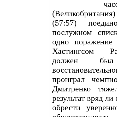
ча
(Великобритани
(57:57) поеди
послужном списк
одно поражение
Хастингсом Рас
должен был
восстановитель
проиграл чемпи
Дмитренко тяже
результат вряд л
обрести уверенн
общественнос