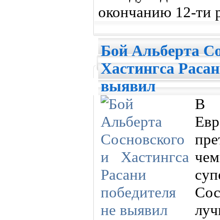
окончанию 12-ти 
Бой Альберта Со
Хастингса Расан
выявил
В 
Ев
пр
ч
суп
Сос
луч