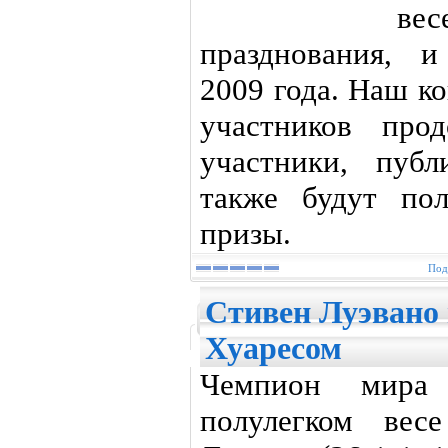
ве
празднования, 
2009 года. Наш к
участников про
участники, пуб
также будут по
призы.
Под
Стивен Луэвано 
Хуаресом
Чемпион мир
полулегком вес