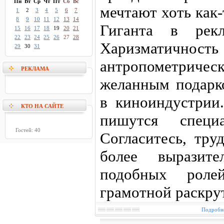
Пн
Вт
Ср
Чт
Пт
Сб
Вс
мечтают хоть как-
1
2
3
4
5
6
7
8
9
10
11
12
13
14
Гиганта в рекл
15
16
17
18
19
20
21
22
23
24
25
26
27
28
Харизматичност
29
30
31
антропометричес
РЕКЛАМА
желанным подарк
в киноиндустрии
КТО НА САЙТЕ
пишутся специ
Гостей: 40
Согласитесь, тру
более выразите
подобных роле
грамотной раскру
Подробне