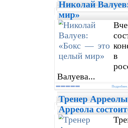
Николай Валуев
мир»
Вче
со
кон
в 
ро
Валуева...
Подробнее.
Тренер Арреолы
Арреола состоит
Тр