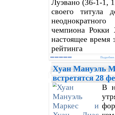
Луэвано (36-1-1,
своего титула 
неоднократного
чемпиона Рокки Х
настоящее время 
рейтинга
Подробнее.
Хуан Мануэль М
встретятся 28 ф
В н
ут
фо
ко