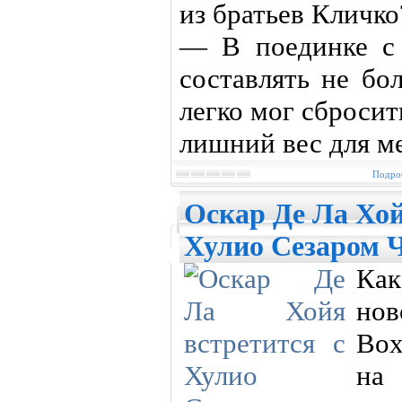
из братьев Кличко
— В поединке с
составлять не бо
легко мог сбросить
лишний вес для м
Подроб
Оскар Де Ла Хой
Хулио Сезаром 
Как
н
Box
на