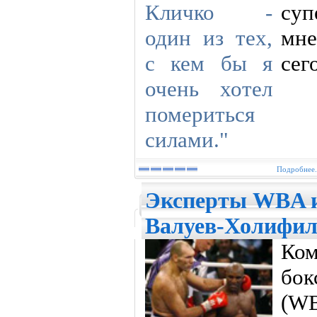
суп
мн
сег
Подробнее.
Эксперты WBA и
Валуев-Холифил
Ко
бо
(W