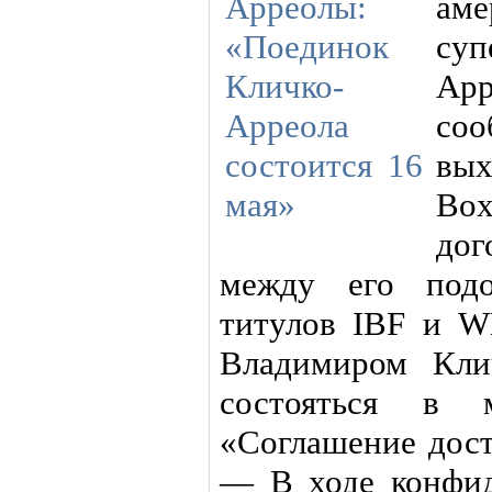
аме
су
Ар
со
в
Box
дог
между его подо
титулов IBF и W
Владимиром Кли
состояться в 
«Соглашение дост
— В ходе конфид