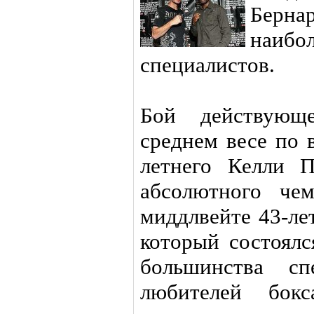
Берн
наибо
специалистов.
Бой действующ
среднем весе по
летнего Келли 
абсолютного че
миддлвейте 43-ле
который состоялс
большинства сп
любителей бок