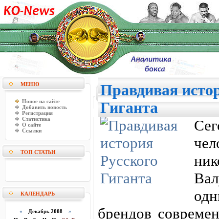
МЕНЮ
Правдивая истор
Новое на сайте
Гиганта
Добавить новость
Регистрация
Статистика
Сег
О сайте
Ссылки
че
ТОП СТАТЬИ
ник
Ва
од
КАЛЕНДАРЬ
брендов совреме
«
Декабрь 2008
»