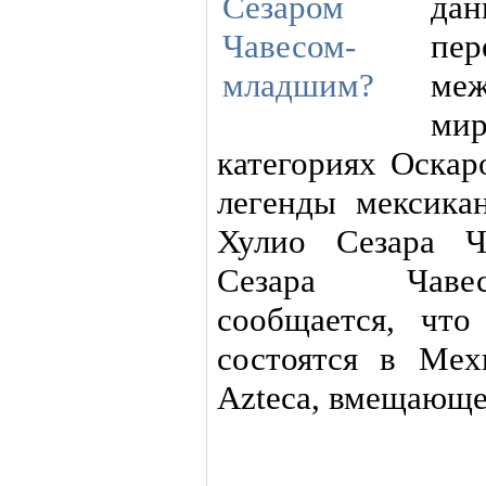
да
пе
ме
ми
категориях Оска
легенды мексика
Хулио Сезара Ч
Сезара Чавес
сообщается, чт
состоятся в Мех
Azteca, вмещающе