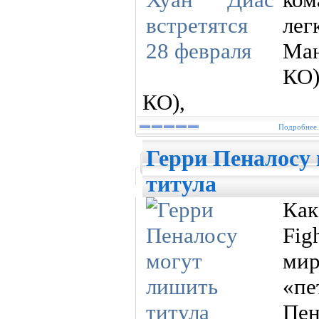
лег
Ман
КО)
КО),
Подробнее.
Герри Пеналосу
титула
К
Fi
мир
«пе
Пен