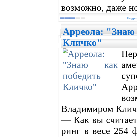
возможно, даже н
Подроб
Арреола: "Знаю 
Кличко"
Пе
аме
су
Ар
во
Владимиром Клич
— Как вы считает
ринг в весе 254 