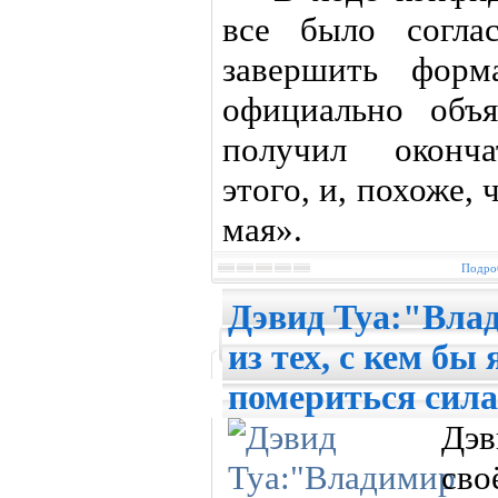
все было соглас
завершить форм
официально объ
получил оконча
этого, и, похоже,
мая».
Подроб
Дэвид Туа:"Вла
из тех, с кем бы 
помериться сил
Дэв
св