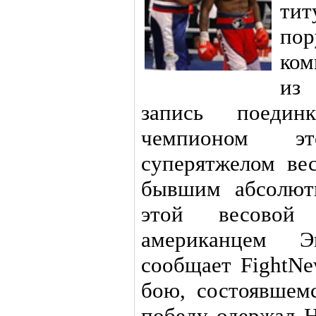
ти
по
ком
из
запись поеди
чемпионом э
суперятжелом ве
бывшим абсолют
этой весовой 
американцем Э
сообщает FightNe
бою, состоявшем
победу одержал Н