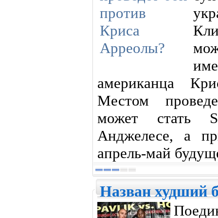
укр
Кли
мож
им
американца Кри
Местом проведе
может стать S
Анджелесе, а п
апрель-май будуще
Назван худший б
Поед