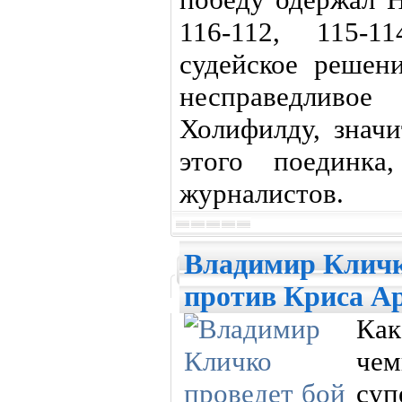
116-112, 115-1
судейское решен
несправедлив
Холифилду, значи
этого поединка
журналистов.
Владимир Кличк
против Криса А
Как
че
суп