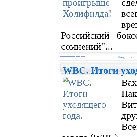
сде
все
вре
Российский бокс
сомнений"...
Подробнее...
WBC. Итоги уход
Ва
Па
Ви
дру
Вс