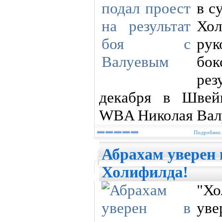
в с
Хо
ру
бок
рез
декабря в Швей
WBA Николая Вал
Подробнее.
Абрахам уверен
Холифилда!
"Х
уве