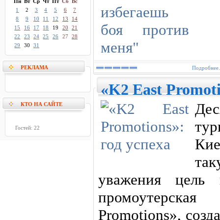
Пн
Вт
Ср
Чт
Пт
Сб
Вс
1
2
3
4
5
6
7
8
9
10
11
12
13
14
15
16
17
18
19
20
21
22
23
24
25
26
27
28
29
30
31
РЕКЛАМА
Подробнее.
«K2 East Promoti
Де
КТО НА САЙТЕ
тур
Гостей: 22
Кие
та
уважения цель 
промоутерска
Promotions», созд