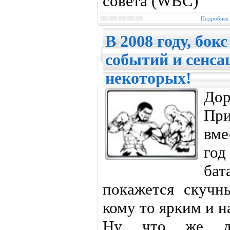
совета (WBC)
Подробнее.
В 2008 году, бок
событий и сенса
некоторых!
Д
При
вме
год
ба
покажется скучн
кому то ярким и 
Ну что же дав