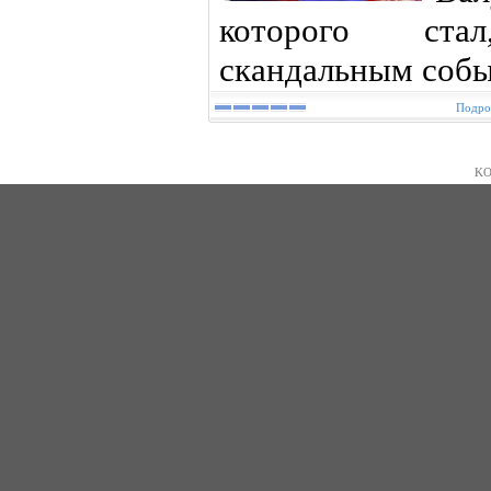
которого ста
скандальным событ
Подроб
KO