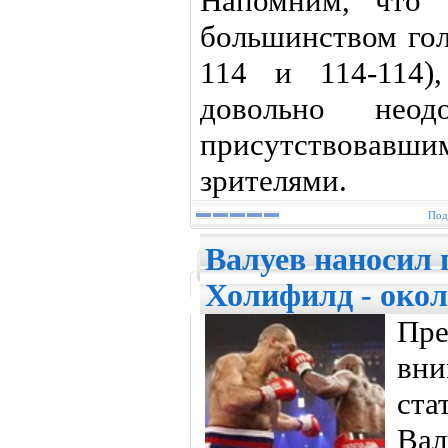
Напомним, что 
большинством гол
114 и 114-114)
довольно неодо
присутствова
зрителями.
Под
Валуев наносил п
Холифилд - окол
Пр
вн
ст
Ва