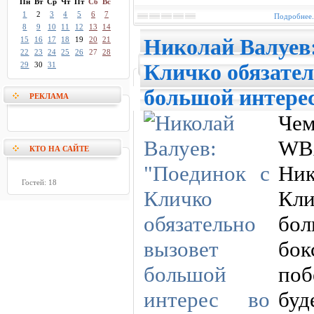
Пн
Вт
Ср
Чт
Пт
Сб
Вс
1
2
3
4
5
6
7
Подробнее.
8
9
10
11
12
13
14
15
16
17
18
19
20
21
Николай Валуев
22
23
24
25
26
27
28
29
30
31
Кличко обязател
большой интерес
РЕКЛАМА
Че
WB
КТО НА САЙТЕ
Ник
Гостей: 18
Кли
бол
бок
поб
буд