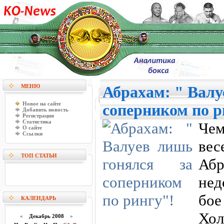
МЕНЮ
Абрахам: " Валу
Новое на сайте
соперником по р
Добавить новость
Регистрация
Статистика
Че
О сайте
Ссылки
вес
ТОП СТАТЬИ
Аб
нед
бо
КАЛЕНДАРЬ
Хо
«
Декабрь 2008
»