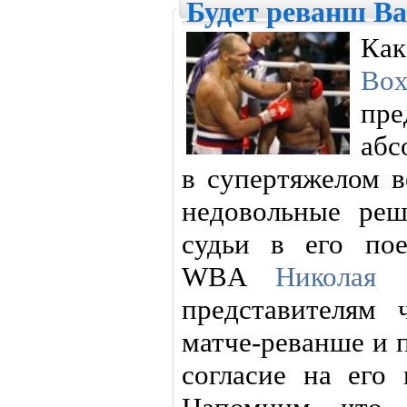
Будет реванш В
Ка
Box
пр
абс
в супертяжелом 
недовольные реш
судьи в его по
WBA
Николая 
представителям
матче-реванше и 
согласие на его 