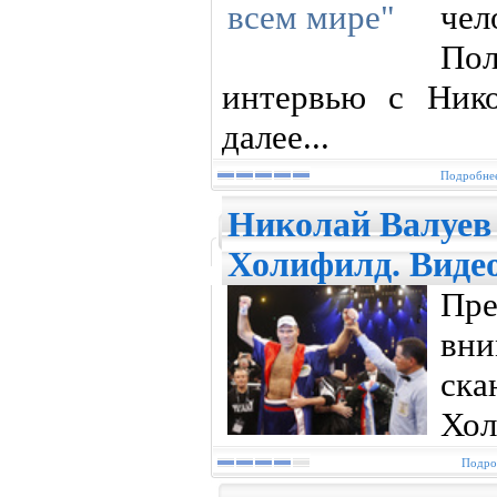
чел
По
интервью с Ник
далее...
Подробнее
Николай Валуев 
Холифилд. Видео
Пр
в
ска
Хол
Подроб