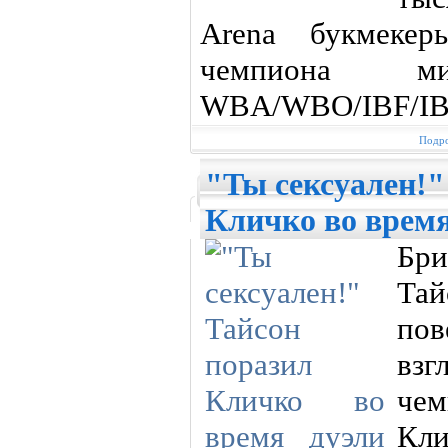
Arena букмекер
чемпиона 
WBA/WBO/IBF/IB
Подро
"Ты сексуален!"
Кличко во время
Бр
Тай
пов
вз
че
Кли