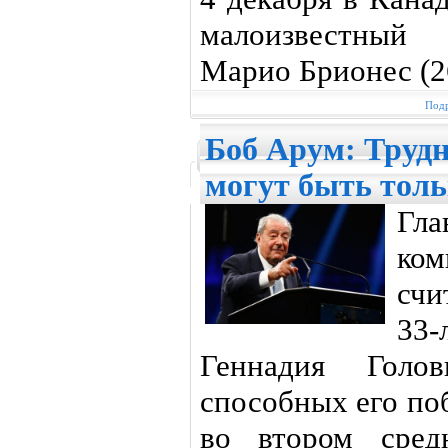
малоизвестный 
Марио Брионес (26
Подр
Боб Арум: Трудн
могут быть толь
Гл
ком
счи
33
Геннадия Голов
способных его поб
во втором сред