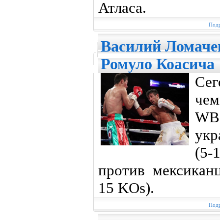
Атласа.
Подр
Василий Ломаче
Ромуло Коасича
Cег
че
WB
укр
(5
против мексиканц
15 KOs).
Подр