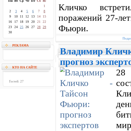
Пн
Вт
Ср
Чт
Пт
Сб
Вс
Кличко встре
1
2
3
4
5
6
7
8
поражений 27-ле
9
10
11
12
13
14
15
16
17
18
19
20
21
22
Фьюри.
23
24
25
26
27
28
29
30
Подро
РЕКЛАМА
Владимир Кличк
прогноз эксперт
КТО НА САЙТЕ
28 
со
Гостей: 27
Кли
де
бит
ми