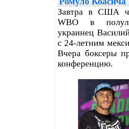
Ромуло Коасича
Завтра в США ч
WBO в полуле
украинец Василий
с 24-летним мекс
Вчера боксеры п
конференцию.