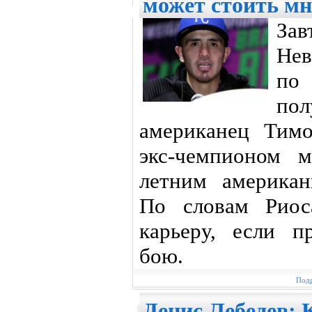
может стоить м
Зав
Нев
п
пол
американец Тимо
экс-чемпионом 
летним америка
По словам Риос
карьеру, если п
бою.
Подр
Денис Лебедев: 