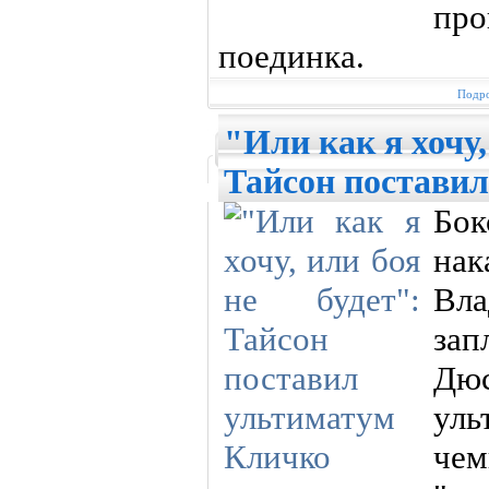
пр
поединка.
Подро
"Или как я хочу,
Тайсон постави
Бо
на
Вла
зап
Дю
ул
че