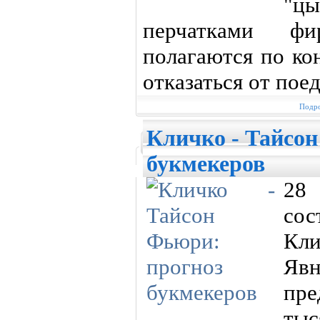
"цы
перчатками фи
полагаются по ко
отказаться от пое
Подро
Кличко - Тайсон
букмекеров
28 
со
Кл
Яв
пре
тыс