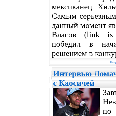
мексиканец Хиль
Самым серьезным
данный момент яв
Власов (link is
победил в нача
решением в конку
Подр
Интервью Ломач
с Каосичей
Зав
Нев
п