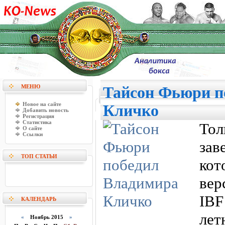
МЕНЮ
Тайсон Фьюри п
Новое на сайте
Кличко
Добавить новость
Регистрация
Статистика
То
О сайте
Ссылки
за
ТОП СТАТЬИ
ко
вер
IBF
КАЛЕНДАРЬ
лет
«
Ноябрь 2015
»