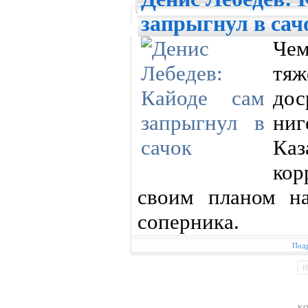
запрыгнул в сач
Че
тяж
до
ниг
Ка
кор
своим планом н
соперника.
Подр
Н