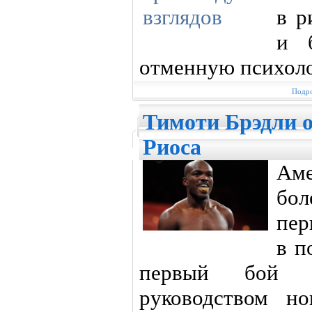
в р
и б
отменную психоло
Подро
Тимоти Брэдли 
Риоса
Аме
бол
пер
в п
первый бой 
руководством н