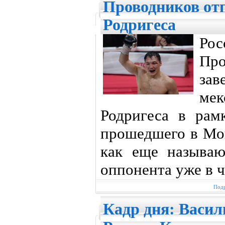
Проводников отп
Родригеса
Рос
Пр
за
ме
Родригеса в рам
прошедшего в Мон
как еще называю
оппонента уже в ч
Подр
Кадр дня: Васил