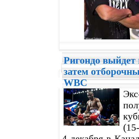
Ригондо выйдет 
затем отборочны
WBC
Экс
пол
куб
(15
4 декабря в Кана