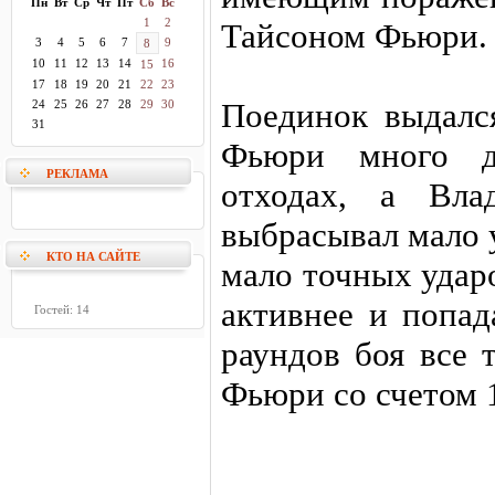
Пн
Вт
Ср
Чт
Пт
Сб
Вс
1
2
Тайсоном Фьюри.
3
4
5
6
7
9
8
10
11
12
13
14
16
15
17
18
19
20
21
22
23
Поединок выдалс
24
25
26
27
28
29
30
31
Фьюри много д
РЕКЛАМА
отходах, а Вла
выбрасывал мало 
КТО НА САЙТЕ
мало точных удар
активнее и попад
Гостей: 14
раундов боя все 
Фьюри со счетом 