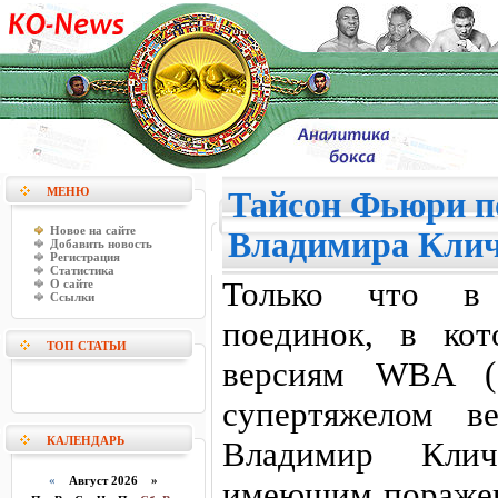
МЕНЮ
Тайсон Фьюри п
Новое на сайте
Владимира Кли
Добавить новость
Регистрация
Статистика
Только что в 
О сайте
Ссылки
поединок, в ко
ТОП СТАТЬИ
версиям WBA (
супертяжелом в
КАЛЕНДАРЬ
Владимир Кли
«
Август 2026 »
имеющим поражен