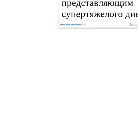
представляю
супертяжелого ди
Подро