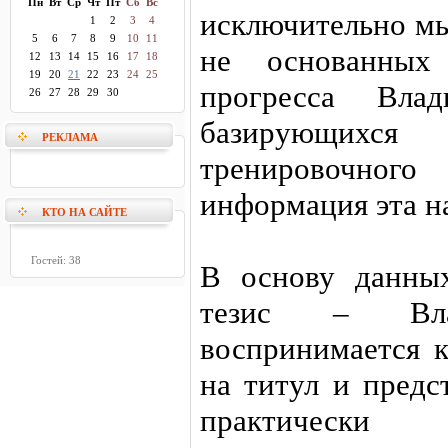
Пн
Вт
Ср
Чт
Пт
Сб
Вс
исключительно м
1
2
3
4
5
6
7
8
9
10
11
не основанных
12
13
14
15
16
17
18
19
20
21
22
23
24
25
прогресса Вл
26
27
28
29
30
базирующихся
РЕКЛАМА
тренировочног
информация эта н
КТО НА САЙТЕ
Гостей: 38
В основу данны
тезис – Вл
воспринимается к
на титул и предс
практическ