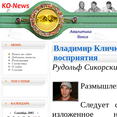
МЕНЮ
Владимир Кличк
Новое на сайте
восприятия
Добавить новость
Регистрация
Статистика
Рудольф Сикорск
О сайте
Ссылки
ТОП СТАТЬИ
Размышлен
Следует 
КАЛЕНДАРЬ
изложенное 
«
Сентябрь 2005
»