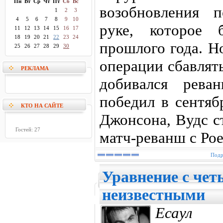
Пн
Вт
Ср
Чт
Пт
Сб
Вс
возобновления 
1
2
3
4
5
6
7
8
9
10
руке, которое 
11
12
13
14
15
16
17
18
19
20
21
22
23
24
прошлого года. Н
25
26
27
28
29
30
операции сбавлять
РЕКЛАМА
добивался рева
победил в сентяб
КТО НА САЙТЕ
Джонсона, Вудс с
Гостей: 27
матч-реванш с Ро
Подр
Уравнение с че
неизвестными
Есаул