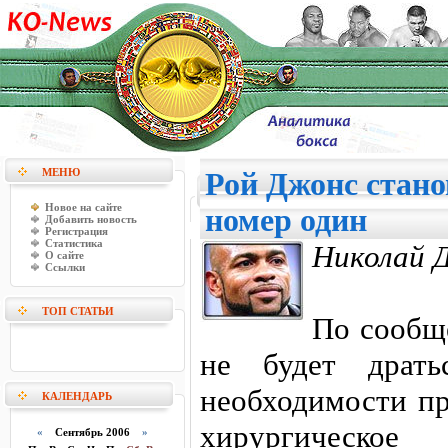
МЕНЮ
Рой Джонс стан
Новое на сайте
номер один
Добавить новость
Регистрация
Статистика
Николай Д
О сайте
Ссылки
ТОП СТАТЬИ
По сообщ
не будет драть
необходимости пр
КАЛЕНДАРЬ
хирургическо
«
Сентябрь 2006
»