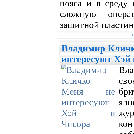
пояса и в среду 
сложную опера
защитной пластин
По
Владимир Кличк
интересуют Хэй 
Вла
св
бр
явн
жур
ко