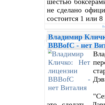
шестью боксерами
не сделано офици
состоится 1 или 8
По
Владимир Кличк
BBBofC - нет Ви
Вл
пе
ст
Дэв
"Се
это сделать. Дэ