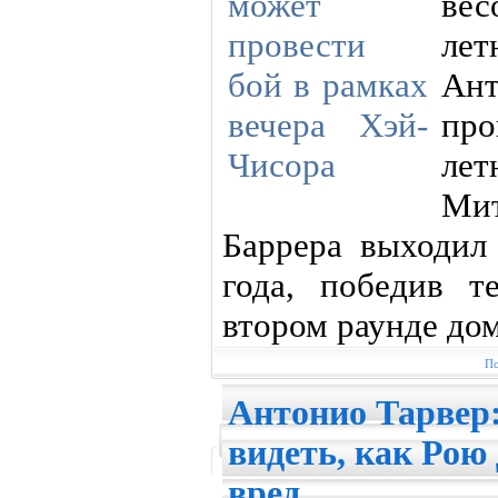
ве
ле
Ан
пр
ле
Ми
Баррера выходил
года, победив т
втором раунде до
По
Антонио Тарвер:
видеть, как Ро
вред