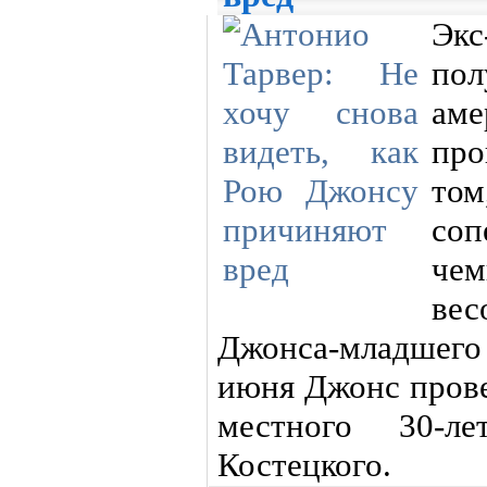
Эк
по
аме
про
то
со
че
ве
Джонса-младшего 
июня Джонс прове
местного 30-ле
Костецкого.