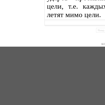
цели, т.е. кажд
летят мимо цели.
Назад
KO