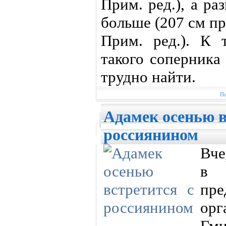
Прим. ред.), а ра
больше (207 см пр
Прим. ред.). К
такого соперника
трудно найти.
По
Адамек осенью в
россиянином
Вче
в 
пр
ор
Гми