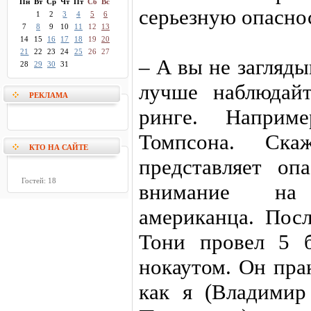
Пн
Вт
Ср
Чт
Пт
Сб
Вс
серьезную опасно
1
2
3
4
5
6
7
8
9
10
11
12
13
14
15
16
17
18
19
20
21
22
23
24
25
26
27
– А вы не загляды
28
29
30
31
лучше наблюдай
РЕКЛАМА
ринге. Наприм
Томпсона. Ска
КТО НА САЙТЕ
представляет оп
Гостей: 18
внимание на
американца. Пос
Тони провел 5 
нокаутом. Он пра
как я (Владими