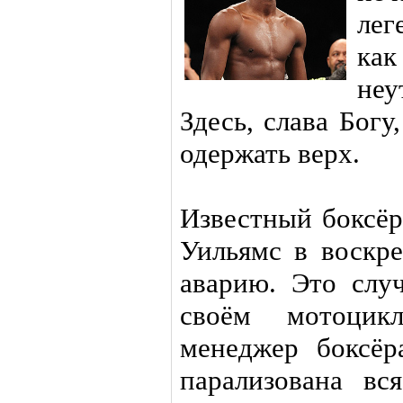
лег
ка
не
Здесь, слава Бог
одержать верх.
Известный боксёр
Уильямс в воскре
аварию. Это случ
своём мотоцик
менеджер боксёр
парализована вс