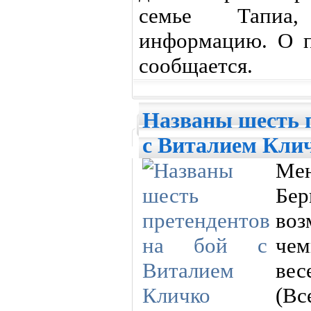
семье Тапиа,
информацию. О п
сообщается.
Названы шесть п
с Виталием Кли
Ме
Бе
во
че
ве
(В