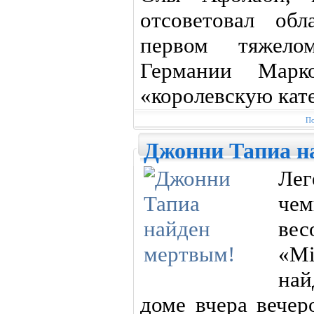
отсоветовал об
первом тяжело
Германии Марк
«королевскую кат
По
Джонни Тапиа н
Лег
чем
вес
«Mi
на
доме вчера вечер