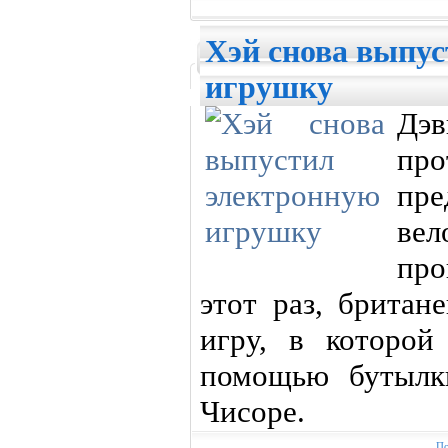
Хэй снова выпу
игрушку
Дэв
пр
пре
ве
про
этот раз, британ
игру, в которой
помощью бутылк
Чисоре.
По