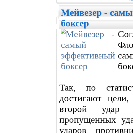
Мейвезер - сам
боксер
Сог
Фл
са
бок
Так, по стати
достигают цели,
второй удар 
пропущенных уда
ударов противн