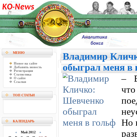
МЕНЮ
Владимир Клич
Новое на сайте
обыграл меня в 
Добавить новость
Регистрация
Статистика
– В
О сайте
Ссылки
чт
ТОП СТАТЬИ
по
неу
Но 
КАЛЕНДАРЬ
раз
«
Май 2012
»