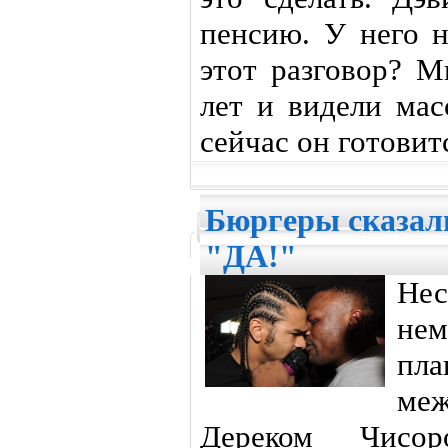
пенсию. У него н
этот разговор? 
лет и видели мас
сейчас он готовит
Бюргеры сказали
"ДА!"
Не
нем
пла
ме
Дереком Чисо