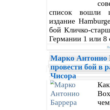
сов
список вошли ш
издание Hamburge
бой Кличко-старш
Германии 1 или 8 
По
Марко Антонио 
провести бой в 
Чисора
К
Bo
че