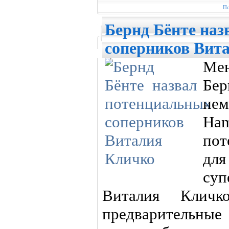
По
Бернд Бёнте на
соперников Вит
Ме
Бе
не
Ham
пот
дл
суп
Виталия Кличк
предварительны