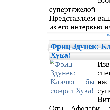
со
супертяжелой
Представляем ва
из его интервью и
По
Фриц Здунек: К
Хука!
Из
сп
нас
суп
Вит
Олы Афолаби, в