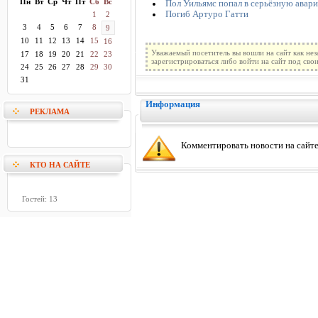
Пн
Вт
Ср
Чт
Пт
Сб
Вс
Пол Уильямс попал в серьёзную авар
Погиб Артуро Гатти
1
2
3
4
5
6
7
8
9
10
11
12
13
14
15
16
Уважаемый посетитель вы вошли на сайт как не
17
18
19
20
21
22
23
зарегистрироваться либо войти на сайт под сво
24
25
26
27
28
29
30
31
Информация
РЕКЛАМА
Комментировать новости на сайте
КТО НА САЙТЕ
Гостей: 13