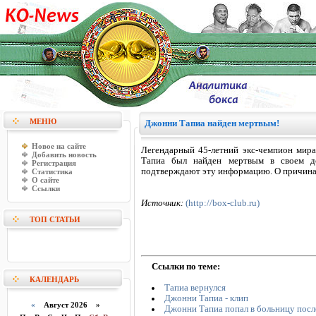
МЕНЮ
Джонни Тапиа найден мертвым!
Новое на сайте
Легендарный 45-летний экс-чемпион мира
Добавить новость
Тапиа был найден мертвым в своем до
Регистрация
подтверждают эту информацию. О причинах
Статистика
О сайте
Ссылки
Источник:
(http://box-club.ru)
ТОП СТАТЬИ
Ссылки по теме:
КАЛЕНДАРЬ
Тапиа вернулся
Джонни Тапиа - клип
«
Август 2026 »
Джонни Тапиа попал в больницу посл