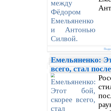
Ант
Подро
Емельяненко: Эт
всего, стал посл
Рос
ст
пос
рау