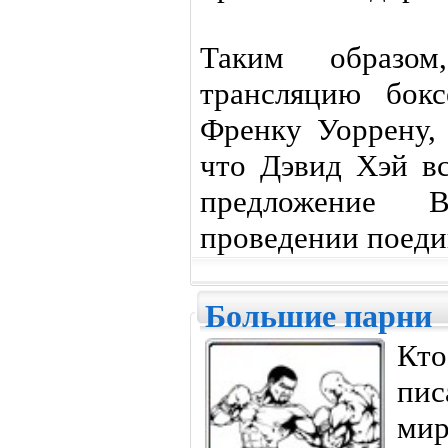
Таким образо
трансляцию бок
Френку Уоррену, 
что Дэвид Хэй вс
предложение 
проведении поеди
Большие парни
Кт
пис
мир