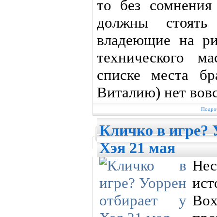
то без сомнения
должны стоять
владеющие на ри
технического ма
списке места бр
Виталию) нет вовс
Подроб
Кличко в игре? 
Хэя 21 мая
Не
ис
Bo