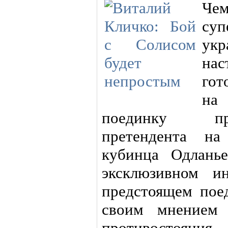
Ч
суп
укр
н
гот
на
поединку про
претендента на
кубинца Одланье
эксклюзивном и
предстоящем поед
своим мнением 
противостоян