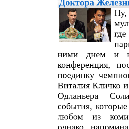
Доктора Железн
Ну,
мул
гд
пар
ними днем и но
конференция, по
поединку чемпи
Виталия Кличко и
Одланьера Соли
события, которые
любом из комик
однако напомин