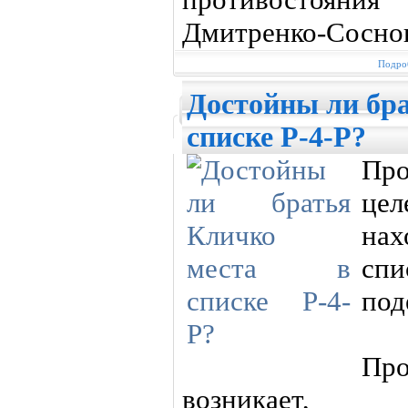
Дмитренко-Сосно
Подроб
Достойны ли бра
списке Р-4-Р?
Пр
цел
нах
сп
под
Про
возникает, 