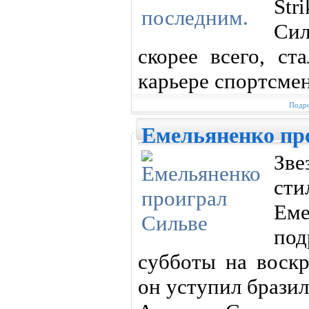
St
Сил
скорее всего, ст
карьере спортсмен
Подро
Емельяненко пр
Зве
ст
Еме
под
субботы на воскр
он уступил брази