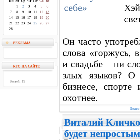
Пн
Вт
Ср
Чт
Пт
Сб
Вс
Хэй
1
2
3
4
5
6
7
8
9
10
11
12
13
све
14
15
16
17
18
19
20
21
22
23
24
25
26
27
28
Он часто употреб
РЕКЛАМА
слова «горжусь, 
и свадьбе – ни сл
КТО НА САЙТЕ
злых языков? О 
Гостей: 19
бизнесе, спорте 
охотнее.
Подроб
Виталий Кличко
будет непросты