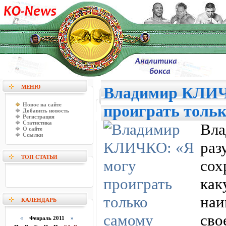
МЕНЮ
Владимир КЛИЧ
Новое на сайте
проиграть тольк
Добавить новость
Регистрация
Статистика
Вл
О сайте
Ссылки
ра
ТОП СТАТЬИ
со
ка
наи
КАЛЕНДАРЬ
св
«
Февраль 2011
»