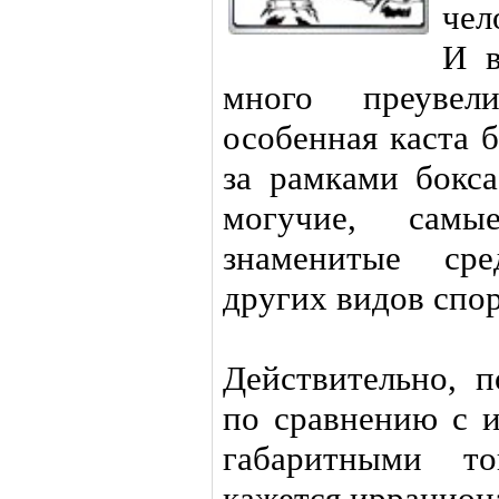
чел
И в
много преувел
особенная каста 
за рамками бокс
могучие, сам
знаменитые сре
других видов спор
Действительно, п
по сравнению с и
габаритными т
кажется иррацион