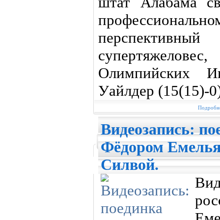
штат Алабама с
профессионал
перспектив
супертяжелове
Олимпийских И
Уайлдер (15(15)-0)
Подробне
Видеозапись: по
Фёдором Емелья
Силвой.
Вид
ро
Еме