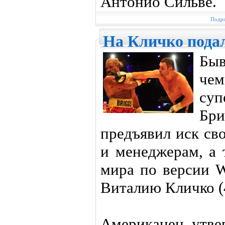
Антонио Сильве.
Подро
На Кличко подал
Бы
ч
суп
Бр
предъявил иск с
и менеджерам, а 
мира по версии 
Виталию Кличко (4
Американец утвер