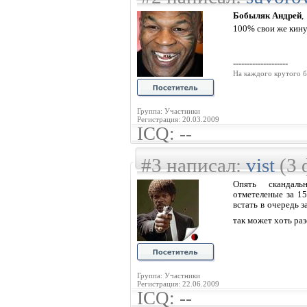
Бобыляк Андрей
,
100% свои же кину
--------------------
На каждого крутого б
Группа: Участники
Регистрация: 20.03.2009
ICQ: --
#3 написал:
vist
(3 
Опять скандаль
отметеленые за 1
встать в очередь з
так может хоть ра
Группа: Участники
Регистрация: 22.06.2009
ICQ: --