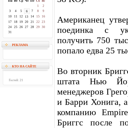
Пн
Вт
Ср
Чт
Пт
Сб
Вс
1
2
3
4
5
7
8
9
6
10
11
12
14
15
16
Американец утвер
13
17
18
19
20
21
22
23
поединка с у
24
25
26
27
28
29
30
31
получить 750 тыс
РЕКЛАМА
попало едва 25 ты
КТО НА САЙТЕ
Во вторник Бригг
штата Нью Йо
Гостей: 21
менеджеров Грего
и Барри Хонига, 
компанию Empire 
Бриггс после п