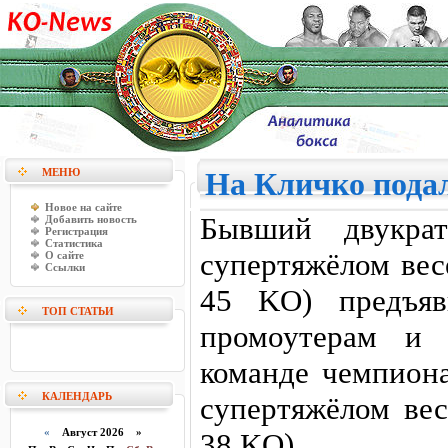
МЕНЮ
На Кличко подал
Новое на сайте
Бывший двукра
Добавить новость
Регистрация
Статистика
супертяжёлом вес
О сайте
Ссылки
45 KO) предъя
ТОП СТАТЬИ
промоутерам и 
команде чемпион
КАЛЕНДАРЬ
супертяжёлом вес
«
Август 2026 »
38 KO).