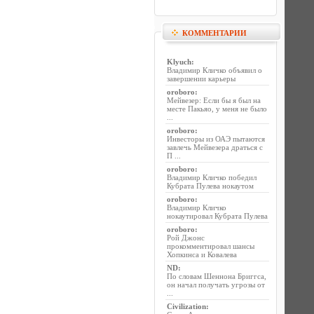
КОММЕНТАРИИ
Klyuch
:
Владимир Кличко объявил о
завершении карьеры
oroboro
:
Мейвезер: Если бы я был на
месте Пакьяо, у меня не было
...
oroboro
:
Инвесторы из ОАЭ пытаются
завлечь Мейвезера драться с
П ...
oroboro
:
Владимир Кличко победил
Кубрата Пулева нокаутом
oroboro
:
Владимир Кличко
нокаутировал Кубрата Пулева
oroboro
:
Рой Джонс
прокомментировал шансы
Хопкинса и Ковалева
ND
:
По словам Шеннона Бриггса,
он начал получать угрозы от
...
Civilization
: