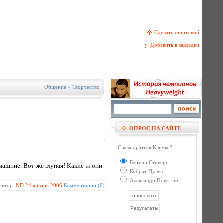
Сделать стартовой
Добавить в закладки
Общение
»
Творчество
ОПРОС НА САЙТЕ
С кем драться Кличко?
Берман Стиверн
омашние. Вот же глупая! Какие ж они
Кубрат Пулев
Александр Поветкин
автор:
ND
24 января 2006
Комментарии (0)