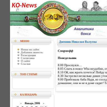
МЕНЮ
Дневник Николая Валуева
Новое на сайте
Смирнофф
Добавить новость
Регистрация
Понедельник
Статистика
О сайте
Ссылки
8.00 Проснулся…
8.05 Спать в поясе Wba неудобно, от
8.10 Ой, как жрать хочется! Пойду к
ТОП СТАТЬИ
8.30 Застрелил несколько диких уток
9.00 Прибежала баба Надя, из сосед
домашние, они ж не в доме сидят! 
КАЛЕНДАРЬ
«
Январь 2006
»