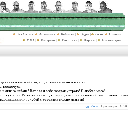
Зал Славы
|
Аналитика
|
Рейтинги
|
Видео
|
Фото
|
Новости
MMA
|
Интервью
|
Репортажи
|
Опросы
|
Комментарии
давил за ночь все бока, но уж очень мне он нравится!
а, поохочусь!
, и дикого кабана! Вот это я себе завтрак устрою! Я люблю мясо!
него участка. Разнервничалась, говорит, что утки и свинка были не дикие, а д
Так домашними и голубей с воронами можно назвать!
Подробнее...
Просмотров: 6859 