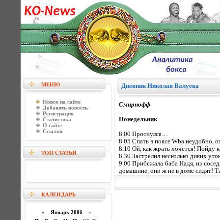
МЕНЮ
Дневник Николая Валуева
Новое на сайте
Смирнофф
Добавить новость
Регистрация
Понедельник
Статистика
О сайте
Ссылки
8.00 Проснулся…
8.05 Спать в поясе Wba неудобно, от
8.10 Ой, как жрать хочется! Пойду к
ТОП СТАТЬИ
8.30 Застрелил несколько диких уток
9.00 Прибежала баба Надя, из сосед
домашние, они ж не в доме сидят! 
КАЛЕНДАРЬ
«
Январь 2006
»