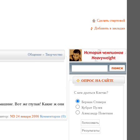
Сделать стартовой
Добавить в закладки
Общение
»
Творчество
ОПРОС НА САЙТЕ
С кем драться Кличко?
Берман Стиверн
омашние. Вот же глупая! Какие ж они
Кубрат Пулев
Александр Поветкин
автор:
ND
24 января 2006
Комментарии (0)