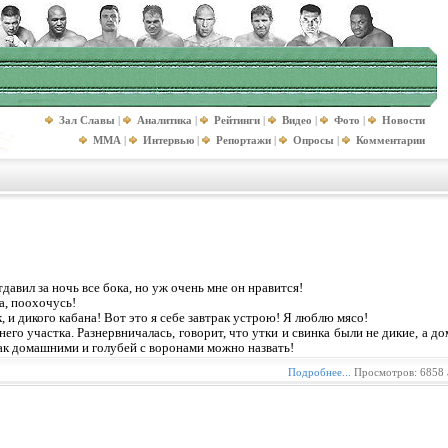
Зал Славы
|
Аналитика
|
Рейтинги
|
Видео
|
Фото
|
Новости
MMA
|
Интервью
|
Репортажи
|
Опросы
|
Комментарии
давил за ночь все бока, но уж очень мне он нравится!
а, поохочусь!
, и дикого кабана! Вот это я себе завтрак устрою! Я люблю мясо!
него участка. Разнервничалась, говорит, что утки и свинка были не дикие, а д
Так домашними и голубей с воронами можно назвать!
Подробнее...
Просмотров: 6858 