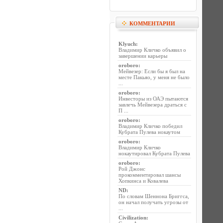
КОММЕНТАРИИ
Klyuch
:
Владимир Кличко объявил о
завершении карьеры
oroboro
:
Мейвезер: Если бы я был на
месте Пакьяо, у меня не было
...
oroboro
:
Инвесторы из ОАЭ пытаются
завлечь Мейвезера драться с
П ...
oroboro
:
Владимир Кличко победил
Кубрата Пулева нокаутом
oroboro
:
Владимир Кличко
нокаутировал Кубрата Пулева
oroboro
:
Рой Джонс
прокомментировал шансы
Хопкинса и Ковалева
ND
:
По словам Шеннона Бриггса,
он начал получать угрозы от
...
Civilization
: