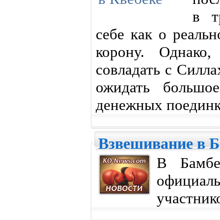
в т
себе как о реаль
корону. Однако,
совладать с Силла
ожидать большо
денежных поединк
Взвешивание в Б
В Бамбер
официаль
участнико