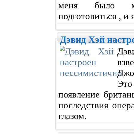
меня было м
подготовиться , и 
Дэвид Хэй настр
Дэв
вз
Джо
Эт
появление британ
последствия опе
глазом.