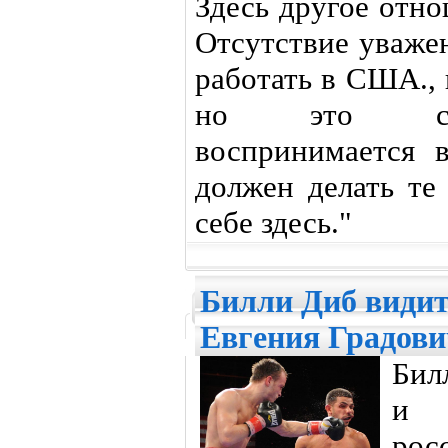
Здесь другое отн
Отсутствие уважен
работать в США., 
но это сове
воспринимается 
должен делать те
себе здесь."
Билли Диб видит
Евгения Градови
Бил
и р
рос