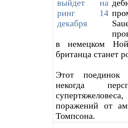
де
пр
Sau
про
в немецком Нойб
британца станет р
Этот поединок 
некогда персп
супертяжеловес
поражений от ам
Томпсона.