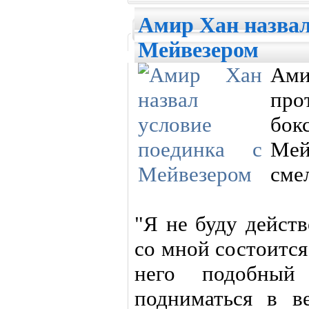
Амир Хан назвал
Мейвезером
Ами
пр
бо
Мей
сме
"Я не буду действ
со мной состоится
него подобный
подниматься в в