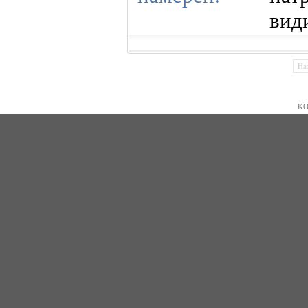
вид
На
KO