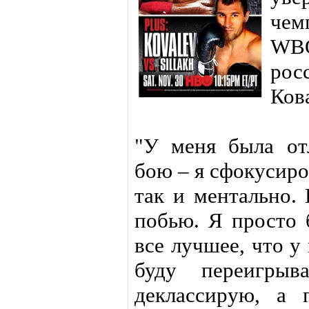
чем
WB
ро
Ков
"У меня была от
бою – я сфокусиро
так и ментально.
побью. Я просто 
все лучшее, что у 
буду переигрыв
деклассирую, а 