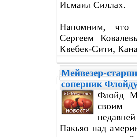
Исмаил Силлах.
Напомним, что
Сергеем Ковалев
Квебек-Сити, Кана
Мейвезер-старши
соперник Флойд
Флойд Ме
своим 
недавней
Пакьяо над амери