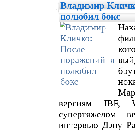
Владимир Кличк
полюбил бокс
Нак
фил
кот
вы
бр
нок
Мар
версиям IBF
супертяжелом 
интервью Дэну Ра