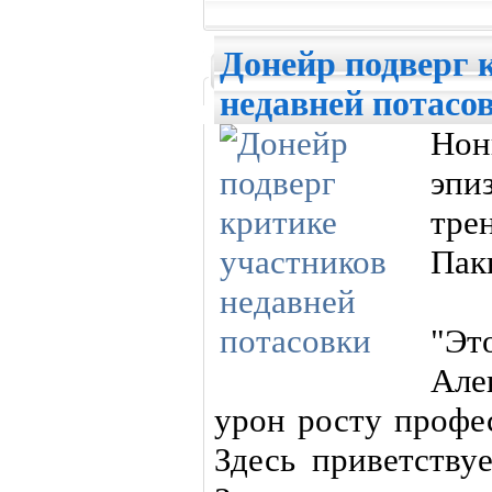
Донейр подверг 
недавней потасо
Нон
эпи
тре
Пак
"Эт
Але
урон росту профе
Здесь приветству