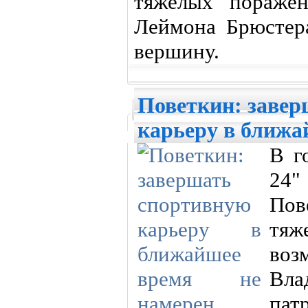
тяжелых пораже
Леймона Брюстера
вершину.
Поветкин: завер
карьеру в ближа
В г
24"
По
тя
воз
Вла
пат