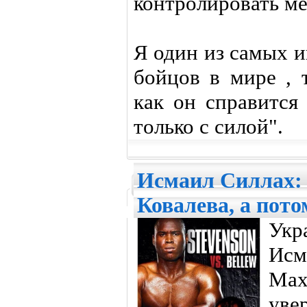
контролировать ме
Я один из самых 
бойцов в мире , 
как он справится
только с силой".
Исмаил Силлах:
Ковалева, а пото
Укр
Исм
Ma
уве