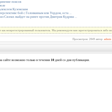
динение поясов
июле
Алексеем Куземским
 перспективе бой с Головкиным или Уордом, оста ...
ил Силлах выйдет на ринге против Дмитрия Кудряш ...
т как незарегистрированный пользователь. Мы рекомендуем вам зарегистрироваться либо во
Просмотров: 2849 автор:
admin
а сайте возможно только в течении
10
дней со дня публикации.