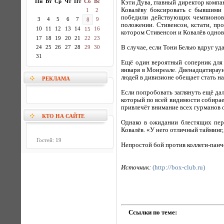
Пн
Вт
Ср
Чт
Пт
Сб
Вс
Кэти Дува, главный директор компа
Ковалёву боксировать с бывшими
1
2
победили действующих чемпионов
3
4
5
6
7
9
8
положении. Стивенсон, кстати, пр
10
11
12
13
14
16
15
котором Стивенсон и Ковалёв одновр
17
18
19
20
21
22
23
24
25
26
27
28
29
30
В случае, если Тони Белью вдруг уд
31
Ещё один вероятный соперник для 
января в Монреале. Двенадцатирау
людей в дивизионе обещает стать н
РЕКЛАМА
Если попробовать заглянуть ещё да
который по всей видимости собирает
привлечёт внимание всех гурманов о
КТО НА САЙТЕ
Однако в ожидании блестящих перс
Ковалёв. «У него отличный тайминг
Гостей: 19
Непростой бой против коллеги-панч
Источник:
(http://box-club.ru)
Ссылки по теме: