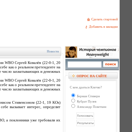
Сделать стартовой
Добавить в закладки
Новости
ии WBO Сергей Ковалёв (22-0-1, 20
 себе как о реальном претенденте на
ое число захватывающих и денежных
ОПРОС НА САЙТЕ
ии WBO Сергей Ковалёв (22-0-1, 20
 себе как о реальном претенденте на
С кем драться Кличко?
ое число захватывающих и денежных
Берман Стиверн
Кубрат Пулев
нисом Стивенсоном (22-1, 19 KOs)
 себе вызывает интерес, определит
Александр Поветкин
BO, а поклонники уже требовали их