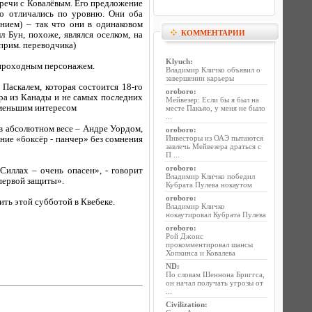
речи с Ковалёвым. Его предложение
о отличались по уровню. Они оба
ием) – так что они в одинаковом
КОММЕНТАРИИ
 Бун, похоже, являлся оселком, на
прим. переводчика)
Klyuch
:
ь проходным персонажем.
Владимир Кличко объявил о
завершении карьеры
Паскалем, которая состоится 18-го
oroboro
:
а из Канады и не самых последних
Мейвезер: Если бы я был на
еменьшим интересом
месте Пакьяо, у меня не было
...
 в абсолютном весе – Андре Уордом,
oroboro
:
Инвесторы из ОАЭ пытаются
яние «боксёр - панчер» без сомнения
завлечь Мейвезера драться с
П ...
oroboro
:
Силлах – очень опасен», - говорит
Владимир Кличко победил
 первой защиты».
Кубрата Пулева нокаутом
oroboro
:
ть этой субботой в Квебеке.
Владимир Кличко
нокаутировал Кубрата Пулева
oroboro
:
Рой Джонс
прокомментировал шансы
Хопкинса и Ковалева
ND
:
По словам Шеннона Бриггса,
он начал получать угрозы от
...
Civilization
: