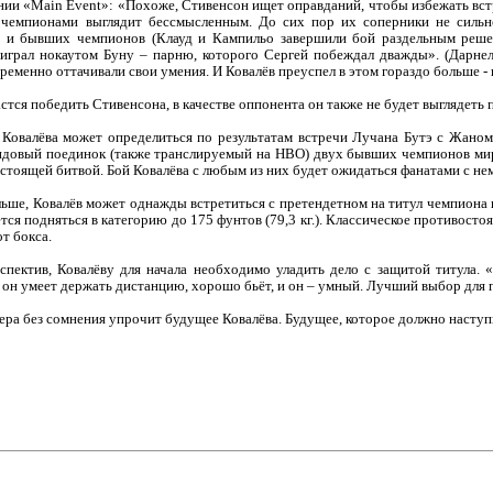
нии «Main Event»: «Похоже, Стивенсон ищет оправданий, чтобы избежать вст
 чемпионами выглядит бессмысленным. До сих пор их соперники не сильн
 и бывших чемпионов (Клауд и Кампильо завершили бой раздельным решен
оиграл нокаутом Буну – парню, которого Сергей побеждал дважды». (Дарнелл
еменно оттачивали свои умения. И Ковалёв преуспел в этом гораздо больше - 
астся победить Стивенсона, в качестве оппонента он также не будет выглядет
Ковалёва может определиться по результатам встречи Лучана Бутэ с Жаном 
ндовый поединок (также транслируемый на HBO) двух бывших чемпионов мир
астоящей битвой. Бой Ковалёва с любым из них будет ожидаться фанатами с н
льше, Ковалёв может однажды встретиться с претендетном на титул чемпиона
ся подняться в категорию до 175 фунтов (79,3 кг.). Классическое противосто
т бокса.
пектив, Ковалёву для начала необходимо уладить дело с защитой титула. «
, он умеет держать дистанцию, хорошо бьёт, и он – умный. Лучший выбор для
ера без сомнения упрочит будущее Ковалёва. Будущее, которое должно наступи