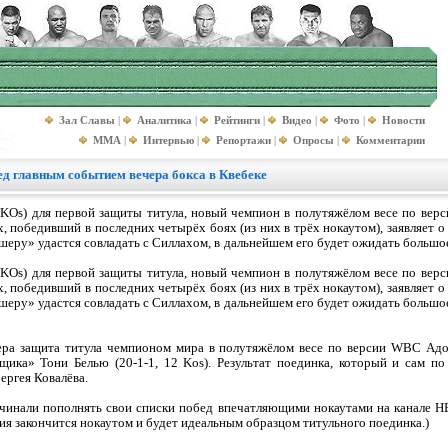
Зал Славы
|
Аналитика
|
Рейтинги
|
Видео
|
Фото
|
Новости
MMA
|
Интервью
|
Репортажи
|
Опросы
|
Комментарии
ед главным событием вечера бокса в Квебеке
 KOs) для первой защиты титула, новый чемпион в полутяжёлом весе по верс
, победивший в последних четырёх боях (из них в трёх нокаутом), заявляет о
шеру» удастся совладать с Силлахом, в дальнейшем его будет ожидать больш
 KOs) для первой защиты титула, новый чемпион в полутяжёлом весе по верс
, победивший в последних четырёх боях (из них в трёх нокаутом), заявляет о
шеру» удастся совладать с Силлахом, в дальнейшем его будет ожидать больш
чера защита титула чемпионом мира в полутяжёлом весе по версии WBC Адо
ика» Тони Белью (20-1-1, 12 Kos). Результат поединка, который и сам по
ергея Ковалёва.
ачинали пополнять свои списки побед впечатляющими нокаутами на канале H
ия закончится нокаутом и будет идеальным образцом титульного поединка.)