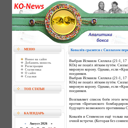
МЕНЮ
Ковалёв сразится с Силлахом пер
Новое на сайте
Выбрав Исмаила Силлаха (21-1, 17
Добавить новость
KOs) не пошёл лёгким путём. Силлах
Регистрация
мировую корону. Однако, если «Кра
Статистика
О сайте
поединков.
Ссылки
Выбрав Исмаила Силлаха (21-1, 17
KOs) не пошёл лёгким путём. Силлах
мировую корону. Однако, если «Кра
ТОП СТАТЬИ
поединков.
Возглавляет список боёв этого ве
против «Британского бомбардировщ
будущего возможного противника С
КАЛЕНДАРЬ
Ковалёв и Стивенсон ещё только н
очной встречи. (Которая без сомнен
«
Август 2026 »