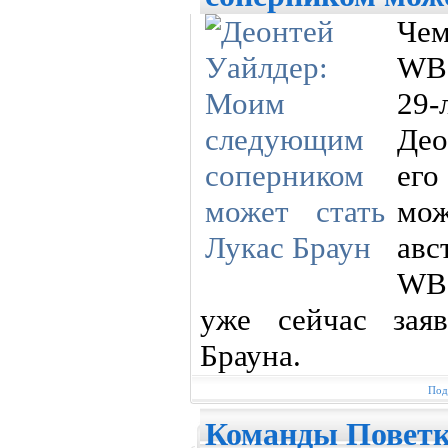
Че
WB
29
Део
его
мо
авс
WB
уже сейчас заяв
Брауна.
Под
Команды Поветк