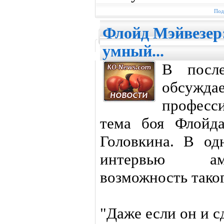
Под
Флойд Мэйвезер:
умный...
В после
обсуж
професс
тема боя Флойд
Головкина. В од
интервью ам
возможность тако
"Даже если он и с