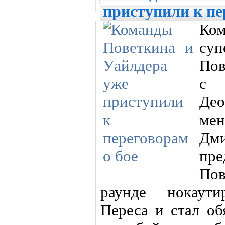
приступили к пе
Ко
суп
Пов
с 
Део
ме
Дм
пр
Пов
раунде нокаут
Переса и стал об