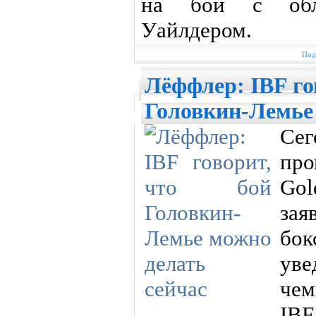
на бой с обл
Уайлдером.
Под
Лёффлер: IBF го
Головкин-Лемье 
Се
пр
Go
зая
бок
ув
че
IB