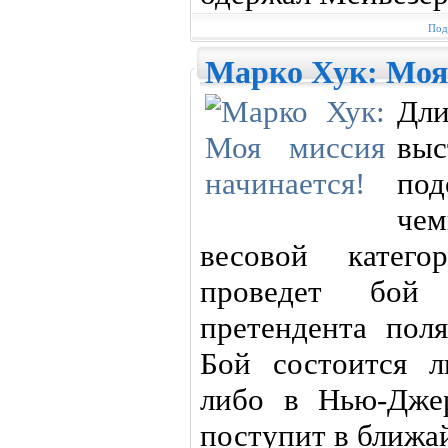
Под
Марко Хук: Моя
Дл
вы
под
че
весовой кате
проведет бой 
претендента пол
Бой состоится 
либо в Нью-Дже
поступит в ближа