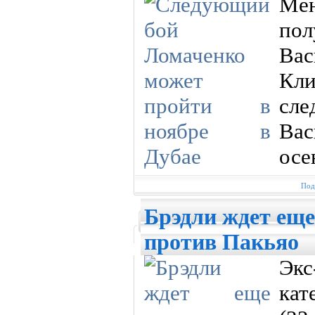
Ме
пол
Ва
Кли
сл
Ва
осе
Под
Брэдли ждет еще
против Пакьяо
Экс
кат