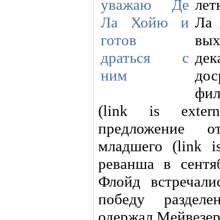
лет
Ла 
вы
де
до
фи
(link is exter
предложение о
младшего (link i
реванша в сентя
Флойд встречали
победу раздел
одержал Мейвезер