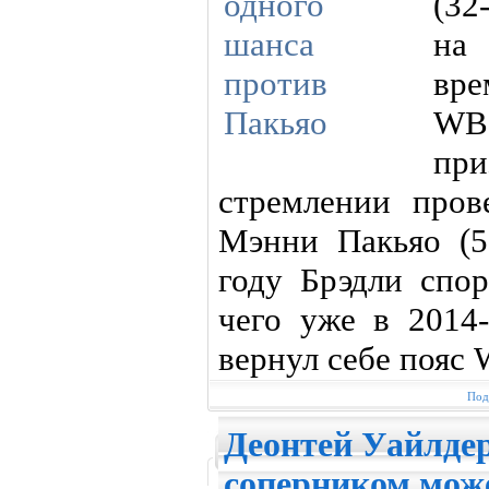
(32
на
вре
WB
пр
стремлении пров
Мэнни Пакьяо (5
году Брэдли спор
чего уже в 2014
вернул себе пояс
Под
Деонтей Уайлде
соперником може