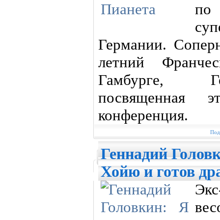
п
суп
Германии. Соперн
летний Франче
Гамбурге, Ге
посвященная э
конференция.
Под
Геннадий Голов
Хойю и готов др
Экс
ве