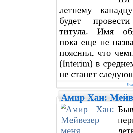
летнему канадц
будет провести
титула. Имя обя
пока еще не назв
пояснил, что че
(Interim) в средн
не станет следую
Под
Амир Хан: Мейве
Бы
пер
лет