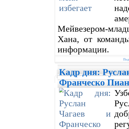
над
ам
Мейвезером-млад
Хана, от команд
информации.
Под
Кадр дня: Русла
Франческо Пиан
Уз
Ру
доб
рег