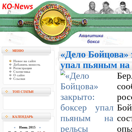
МЕНЮ
«Дело Бойцова» 
Новое на сайте
упал пьяным на
Добавить новость
Регистрация
Статистика
Бе
О сайте
Ссылки
со
ТОП СТАТЬИ
рос
Бо
со
КАЛЕНДАРЬ
опь
«
Июнь 2015
»