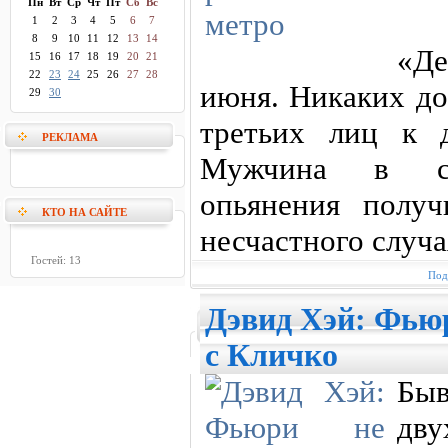
Пн
Вт
Ср
Чт
Пт
Сб
Вс
1
2
3
4
5
6
7
8
9
10
11
12
13
14
«Де
15
16
17
18
19
20
21
22
23
24
25
26
27
28
июня. Никаких до
29
30
третьих лиц к 
РЕКЛАМА
Мужчина в сос
опьянения получ
КТО НА САЙТЕ
несчастного случа
Гостей: 13
Под
Дэвид Хэй: Фьюр
с Кличко
Бы
дв