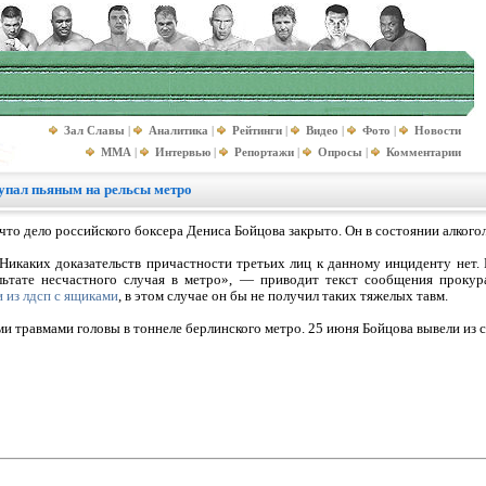
Зал Славы
|
Аналитика
|
Рейтинги
|
Видео
|
Фото
|
Новости
MMA
|
Интервью
|
Репортажи
|
Опросы
|
Комментарии
 упал пьяным на рельсы метро
то дело российского боксера Дениса Бойцова закрыто. Он в состоянии алкогол
Никаких доказательств причастности третьих лиц к данному инциденту нет.
льтате несчастного случая в метро», — приводит текст сообщения прокур
и из лдсп с ящиками
, в этом случае он бы не получил таких тяжелых тавм.
ми травмами головы в тоннеле берлинского метро. 25 июня Бойцова вывели из 