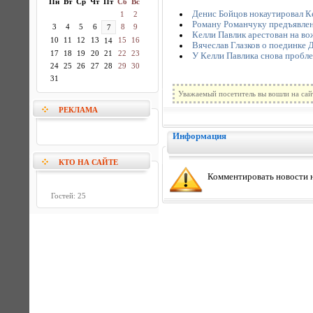
Пн
Вт
Ср
Чт
Пт
Сб
Вс
Денис Бойцов нокаутировал 
1
2
Роману Романчуку предъявлен
3
4
5
6
8
9
7
Келли Павлик арестован на во
10
11
12
13
15
16
14
Вячеслав Глазков о поединке 
17
18
19
20
21
22
23
У Келли Павлика снова пробле
24
25
26
27
28
29
30
31
Уважаемый посетитель вы вошли на сай
РЕКЛАМА
Информация
КТО НА САЙТЕ
Комментировать новости н
Гостей: 25