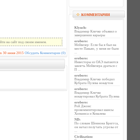
КОММЕНТАРИИ
Klyuch
:
Владимир Кличко объявил о
завершении карьеры
oroboro
:
йти на сайт под своим именем.
Мейвезер: Если бы я был на
месте Пакьяо, у меня не было
...
in
30 июня 2015
Обсудить
Комментарии (0)
oroboro
:
Инвесторы из ОАЭ пытаются
завлечь Мейвезера драться с
П ...
oroboro
:
Владимир Кличко победил
Кубрата Пулева нокаутом
oroboro
:
Владимир Кличко
нокаутировал Кубрата Пулева
oroboro
:
Рой Джонс
прокомментировал шансы
Хопкинса и Ковалева
ND
:
По словам Шеннона Бриггса,
он начал получать угрозы от
...
Civilization
: