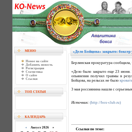
МЕНЮ
«Дело Бойцова» закрыто: боксер
Новое на сайте
Берлинская прокуратура сообщила, ч
Добавить новость
Регистрация
«Дело было закрыто еще 23 июня. 
Статистика
О сайте
опьянения получил травмы в резу
Ссылки
Бойцова, на рельсах не было
кроват
3 мая россиянина нашли с серьезны
ТОП СТАТЬИ
Источник:
(http://box-club.ru)
КАЛЕНДАРЬ
«
Август 2026 »
Ссылки по теме: