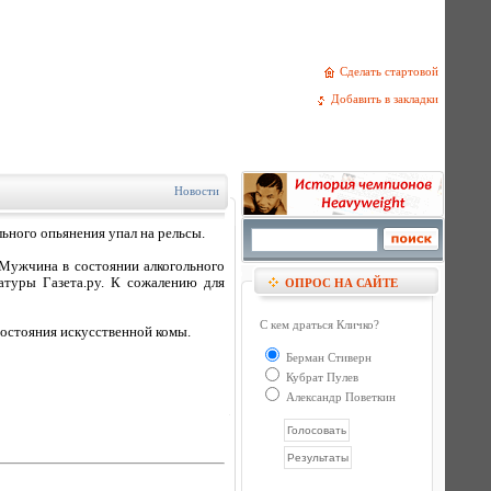
Сделать стартовой
Добавить в закладки
Новости
ьного опьянения упал на рельсы.
 Мужчина в состоянии алкогольного
атуры Газета.ру. К сожалению для
ОПРОС НА САЙТЕ
С кем драться Кличко?
состояния искусственной комы.
Берман Стиверн
Кубрат Пулев
Александр Поветкин