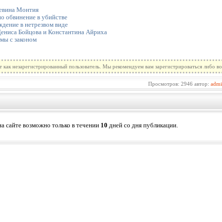
Кевина Монтия
о обвинение в убийстве
ждение в нетрезвом виде
Дениса Бойцова и Константина Айриха
мы с законом
т как незарегистрированный пользователь. Мы рекомендуем вам зарегистрироваться либо во
Просмотров: 2946 автор:
adm
а сайте возможно только в течении
10
дней со дня публикации.