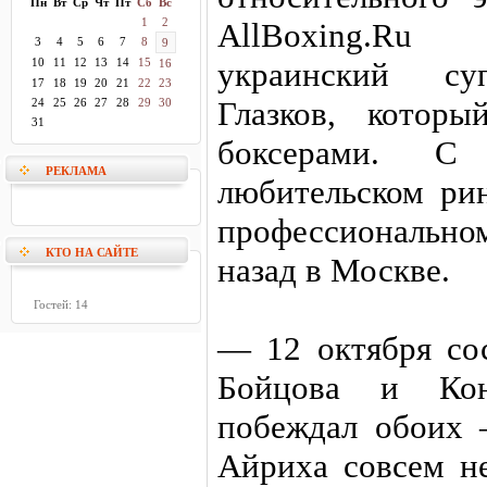
Пн
Вт
Ср
Чт
Пт
Сб
Вс
1
2
AllBoxing.Ru
3
4
5
6
7
8
9
10
11
12
13
14
15
украинский суп
16
17
18
19
20
21
22
23
Глазков, котор
24
25
26
27
28
29
30
31
боксерами. 
РЕКЛАМА
любительском ри
профессиональном
КТО НА САЙТЕ
назад в Москве.
Гостей: 14
— 12 октября со
Бойцова и Кон
побеждал обоих 
Айриха совсем н