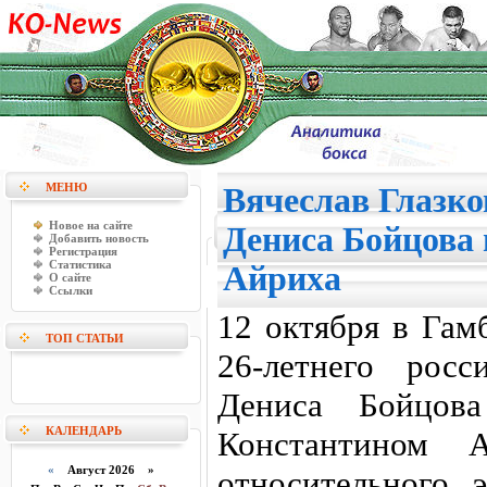
МЕНЮ
Вячеслав Глазко
Новое на сайте
Дениса Бойцова 
Добавить новость
Регистрация
Статистика
Айриха
О сайте
Ссылки
12 октября в Гам
ТОП СТАТЬИ
26-летнего росс
Дениса Бойцов
КАЛЕНДАРЬ
Константином 
«
Август 2026 »
относительного 