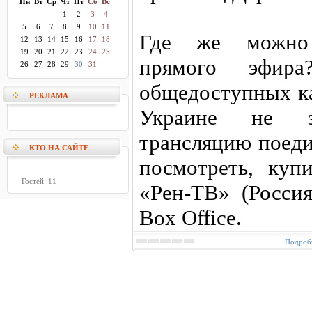
Пн
Вт
Ср
Чт
Пт
Сб
Вс
1
2
3
4
5
6
7
8
9
10
11
Где же можно 
12
13
14
15
16
17
18
19
20
21
22
23
24
25
прямого эфир
26
27
28
29
30
31
общедоступных ка
РЕКЛАМА
Украине не за
трансляцию поеди
КТО НА САЙТЕ
посмотреть, куп
Гостей: 11
«Рен-ТВ» (Росси
Box Office.
Подробн