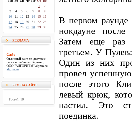
Пн
Вт
Ср
Чт
Пт
Сб
Вс
1
2
3
4
5
6
7
8
9
10
11
12
13
14
15
16
В первом раунде
17
18
19
20
21
22
23
24
25
26
27
28
29
30
нокдауне после
Затем еще раз 
РЕКЛАМА
третьем. У Пулев
Сайт
Отличный
сайт
по доставке
Один из них пр
песка и щебня во Внуково,
ООО "АЛГОРИТМ" algnm.ru
algnm.ru
провел успешную 
после этого Кл
КТО НА САЙТЕ
левый крюк, кот
Гостей: 18
настил. Это ст
поединка.