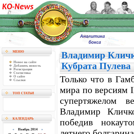
МЕНЮ
Владимир Кличк
Новое на сайте
Кубрата Пулева
Добавить новость
Регистрация
Статистика
Только что в Гам
О сайте
Ссылки
мира по версиям 
ТОП СТАТЬИ
супертяжелом в
Владимир Кличк
КАЛЕНДАРЬ
победив нокаут
«
Ноябрь 2014
»
летнего болгарина