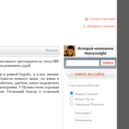
Сделать стартовой
Добавить в закладки
Новости
ательного претендента на титул IBF
ым решением судей.
и в равной борьбе, и в них именно
ОПРОС НА САЙТЕ
 Томпсон немного выше, он левша и
работать джебом, начал подключать
С кем драться Кличко?
 килограмма. У Пулева очень хорошая
нцию. Отличный боксер и отличный
Берман Стиверн
Кубрат Пулев
Александр Поветкин