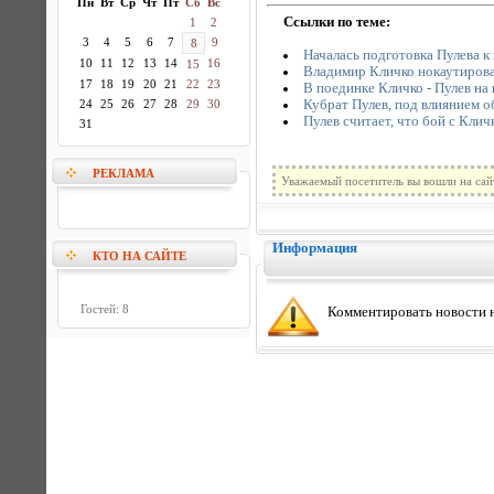
Пн
Вт
Ср
Чт
Пт
Сб
Вс
Ссылки по теме:
1
2
3
4
5
6
7
9
8
Началась подготовка Пулева 
10
11
12
13
14
16
15
Владимир Кличко нокаутирова
17
18
19
20
21
22
23
В поединке Кличко - Пулев на 
Кубрат Пулев, под влиянием об
24
25
26
27
28
29
30
Пулев считает, что бой с Клич
31
РЕКЛАМА
Уважаемый посетитель вы вошли на сай
Информация
КТО НА САЙТЕ
Гостей: 8
Комментировать новости н