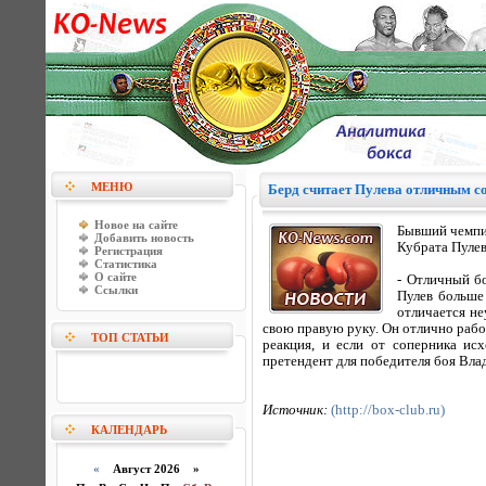
МЕНЮ
Берд считает Пулева отличным с
Новое на сайте
Бывший чемпио
Добавить новость
Кубрата Пулев
Регистрация
Статистика
О сайте
- Отличный б
Ссылки
Пулев больше
отличается не
свою правую руку. Он отлично работ
ТОП СТАТЬИ
реакция, и если от соперника ис
претендент для победителя боя Вла
Источник:
(http://box-club.ru)
КАЛЕНДАРЬ
«
Август 2026 »