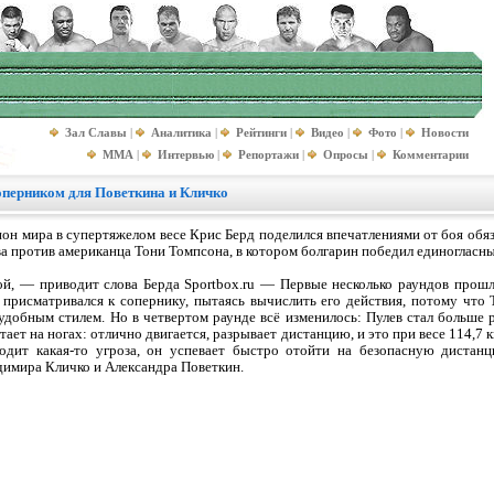
Зал Славы
|
Аналитика
|
Рейтинги
|
Видео
|
Фото
|
Новости
MMA
|
Интервью
|
Репортажи
|
Опросы
|
Комментарии
оперником для Поветкина и Кличко
н мира в супертяжелом весе Крис Берд поделился впечатлениями от боя обяз
а против американца Тони Томпсона, в котором болгарин победил единогласн
ой, — приводит слова Берда Sportbox.ru — Первые несколько раундов прошл
 присматривался к сопернику, пытаясь вычислить его действия, потому что
удобным стилем. Но в четвертом раунде всё изменилось: Пулев стал больше 
ает на ногах: отлично двигается, разрывает дистанцию, и это при весе 114,7
ходит какая-то угроза, он успевает быстро отойти на безопасную диста
димира Кличко и Александра Поветкин.