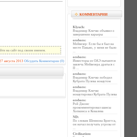
КОММЕНТАРИИ
Klyuch
:
Владимир Кличко объявил о
завершении карьеры
oroboro
:
Мейвезер: Если бы я был на
месте Пакьяо, у меня не было
йти на сайт под своим именем.
...
oroboro
:
Инвесторы из ОАЭ пытаются
27 августа 2013
Обсудить
Комментарии (0)
завлечь Мейвезера драться с
П ...
oroboro
:
Владимир Кличко победил
Кубрата Пулева нокаутом
oroboro
:
Владимир Кличко
нокаутировал Кубрата Пулева
oroboro
:
Рой Джонс
прокомментировал шансы
Хопкинса и Ковалева
ND
:
По словам Шеннона Бриггса,
он начал получать угрозы от
...
Civilization
: