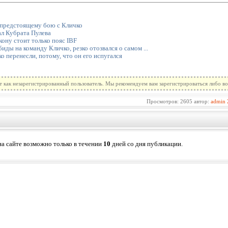
к предстоящему бою с Кличко
л Кубрата Пулева
кону стоит только пояс IBF
иды на команду Кличко, резко отозвался о самом ...
ко перенесли, потому, что он его испугался
т как незарегистрированный пользователь. Мы рекомендуем вам зарегистрироваться либо во
Просмотров: 2605 автор:
admin
а сайте возможно только в течении
10
дней со дня публикации.