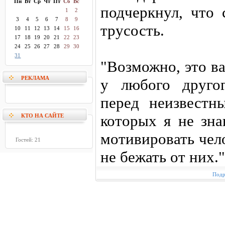
Пн
Вт
Ср
Чт
Пт
Сб
Вс
подчеркнул, что 
1
2
3
4
5
6
7
8
9
трусость.
10
11
12
13
14
15
16
17
18
19
20
21
22
23
24
25
26
27
28
29
30
31
"Возможно, это ва
РЕКЛАМА
у любого другог
перед неизвестн
которых я не зна
КТО НА САЙТЕ
мотивировать чел
Гостей: 21
не бежать от них."
Подр