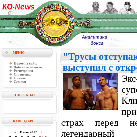
МЕНЮ
"Трусы отступа
Новое на сайте
выступил с отк
Добавить новость
Регистрация
Статистика
Эк
О сайте
Ссылки
суп
ТОП СТАТЬИ
Кл
при
страх перед н
КАЛЕНДАРЬ
легендарный 
«
Июль 2017
»