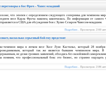
 переговоры о бое Фроч – Чавес-младший
охоже, что эпопея с определением следующего соперника для чемпиона мир
реднем весе Карла Фроча наконец закончилась. По информации от самого 
тправляется в США для обсуждения боя с Хулио Сезаром Чавесом-младшим.
Подробнее...
Просмотров: 2160 ав
ознает, насколько серьезный бой ему предстоит
кс-чемпион мира в легком весе Хосе Луис Кастильо, который 28 ноября 
роводниковым, который так же является бывшим чемпионом мира. В 
держанным, не делая громких заявлений, обходясь без назойливой самореклам
ы помним, что профессиональный бокс это бизнес, но странно ощущать у
Подробнее...
Просмотров: 2186 ав