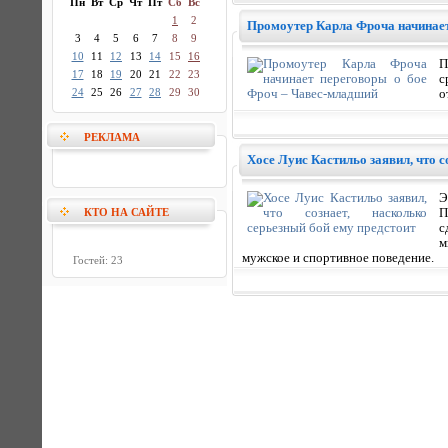
Пн
Вт
Ср
Чт
Пт
Сб
Вс
1
2
Промоутер Карла Фроча начинает
3
4
5
6
7
8
9
10
11
12
13
14
15
16
П
17
18
19
20
21
22
23
с
24
25
26
27
28
29
30
о
РЕКЛАМА
Хосе Луис Кастильо заявил, что с
Э
КТО НА САЙТЕ
П
с
м
мужское и спортивное поведение.
Гостей: 23