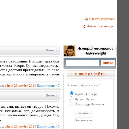
Сделать стартовой
Добавить в закладки
Новости
нить отношения. Прошлая дата боя
 в жизни Фьюри. Однако свершилось:
жется достоин претендовать на пояс
ле окончания тренировок в своей
ОПРОС НА САЙТЕ
С кем драться Кличко?
тор:
admin
28 ноября 2014
Комментарии (0)
Берман Стиверн
Новости
Кубрат Пулев
Александр Поветкин
шагами, шагает он твердо. Похоже,
тя несколько лет доминировать в
ит согласно напутствию Дэвида Хэя,
.
тор:
admin
28 ноября 2014
Комментарии (0)