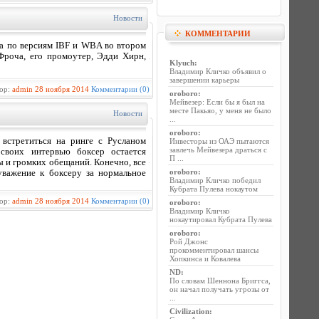
Новости
КОММЕНТАРИИ
а по версиям IBF и WBA во втором
Фроча, его промоутер, Эдди Хирн,
Klyuch
:
Владимир Кличко объявил о
завершении карьеры
тор:
admin
28 ноября 2014
Комментарии (0)
oroboro
:
Мейвезер: Если бы я был на
месте Пакьяо, у меня не было
Новости
...
oroboro
:
встретиться на ринге с Русланом
Инвесторы из ОАЭ пытаются
завлечь Мейвезера драться с
своих интервью боксер остается
П ...
ы и громких обещаний. Конечно, все
oroboro
:
важение к боксеру за нормальное
Владимир Кличко победил
Кубрата Пулева нокаутом
тор:
admin
28 ноября 2014
Комментарии (0)
oroboro
:
Владимир Кличко
нокаутировал Кубрата Пулева
oroboro
:
Рой Джонс
прокомментировал шансы
Хопкинса и Ковалева
ND
:
По словам Шеннона Бриггса,
он начал получать угрозы от
...
Civilization
: