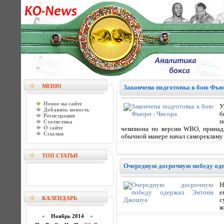
МЕНЮ
Закончена подготовка к бою Фью
Новое на сайте
У
Добавить новость
б
Регистрация
п
Статистика
О сайте
чемпиона по версии WBO, принад
Ссылки
обычной манере начал саморекламу
ТОП СТАТЬИ
Очередную досрочную победу од
Н
е
КАЛЕНДАРЬ
с
к
«
Ноябрь 2014
»