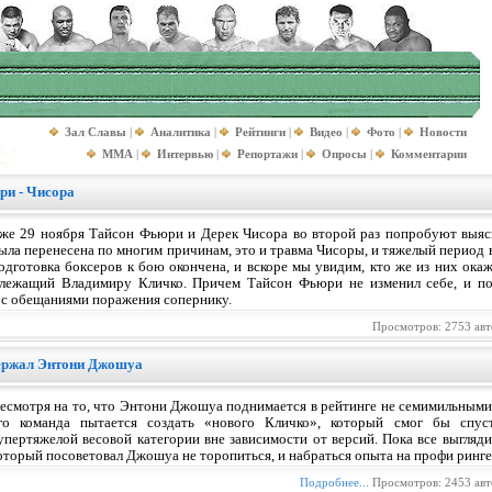
Зал Славы
|
Аналитика
|
Рейтинги
|
Видео
|
Фото
|
Новости
MMA
|
Интервью
|
Репортажи
|
Опросы
|
Комментарии
ри - Чисора
же 29 ноября Тайсон Фьюри и Дерек Чисора во второй раз попробуют выяс
ыла перенесена по многим причинам, это и травма Чисоры, и тяжелый период
одготовка боксеров к бою окончена, и вскоре мы увидим, кто же из них ока
лежащий Владимиру Кличко. Причем Тайсон Фьюри не изменил себе, и пос
 с обещаниями поражения сопернику.
Просмотров: 2753 ав
ержал Энтони Джошуа
есмотря на то, что Энтони Джошуа поднимается в рейтинге не семимильными 
го команда пытается создать «нового Кличко», который смог бы спус
упертяжелой весовой категории вне зависимости от версий. Пока все выгляд
оторый посоветовал Джошуа не торопиться, и набраться опыта на профи ринге
Подробнее...
Просмотров: 2453 ав