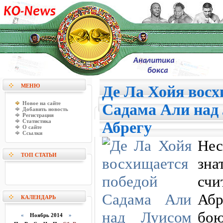
МЕНЮ
Де Ла Хойя восх
Новое на сайте
Садама Али над
Добавить новость
Регистрация
Статистика
Абрегу
О сайте
Ссылки
Нес
ТОП СТАТЬИ
зна
сч
Абр
КАЛЕНДАРЬ
бо
«
Ноябрь 2014
»