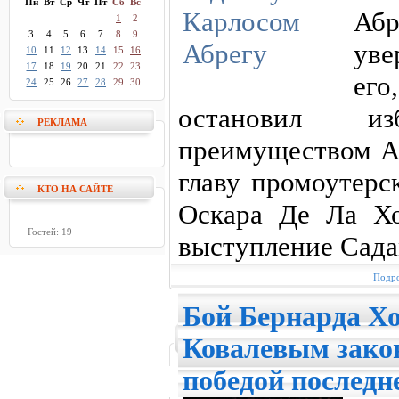
Пн
Вт
Ср
Чт
Пт
Сб
Вс
Абр
1
2
3
4
5
6
7
8
9
ув
10
11
12
13
14
15
16
17
18
19
20
21
22
23
его
24
25
26
27
28
29
30
остановил и
РЕКЛАМА
преимуществом Ал
главу промоутерс
КТО НА САЙТЕ
Оскара Де Ла Хо
Гостей: 19
выступление Сада
Подро
Бой Бернарда Хо
Ковалевым зако
победой последн