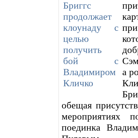
при
кар
пр
ко
доб
Сэм
а р
Кл
Бри
обещая присутств
мероприятиях п
поединка Влади