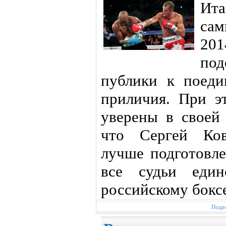
Ит
сам
201
по
публики к поеди
приличия. При э
уверены в своей 
что Сергей Ков
лучше подготовле
все судьи един
российскому бокс
Подро