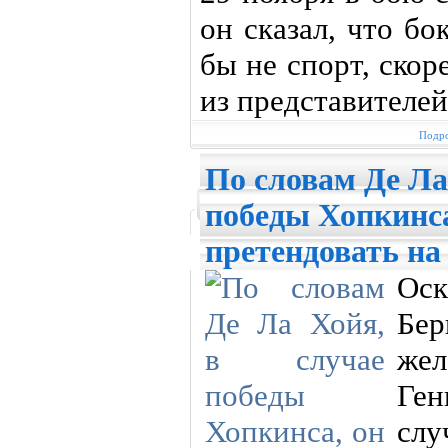
он сказал, что бо
бы не спорт, скор
из представителе
Подро
По словам Де Ла
победы Хопкинса
претендовать на
Оск
Бер
же
Ге
сл