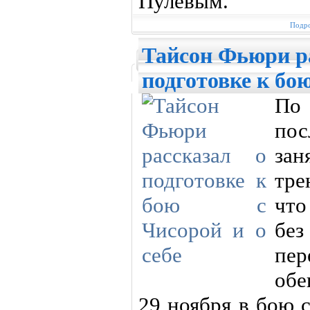
Пулевым.
Подро
Тайсон Фьюри р
подготовке к бою
По 
по
за
тре
что
без
пер
обе
29 ноября в бою 