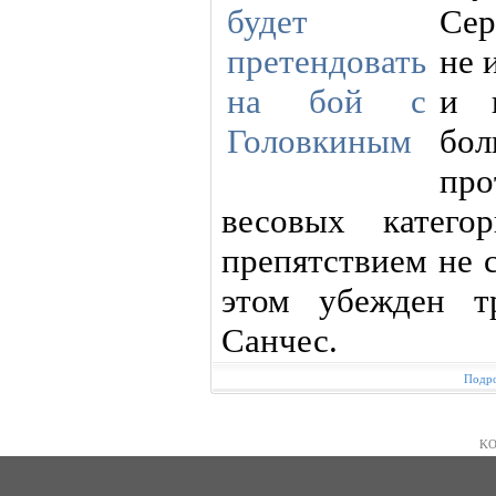
Сер
не 
и 
бол
пр
весовых катего
препятствием не с
этом убежден т
Санчес.
Подро
KO