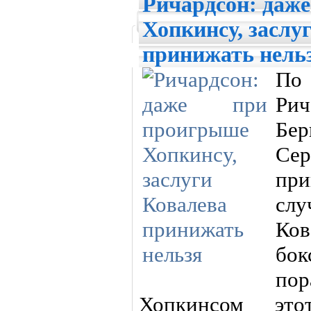
Ричардсон: даж
Хопкинсу, заслу
принижать нель
По
Ри
Бер
Сер
при
слу
Ко
бо
по
Хопкинсом эт