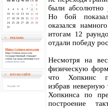
Пн
Вт
Ср
Чт
Пт
Сб
Вс
1
2
были абсолютно 
3
4
5
6
7
9
8
10
11
12
13
14
16
Но бой показал
15
17
18
19
20
21
22
23
оказался намног
24
25
26
27
28
29
30
31
итогам 12 раундо
РЕКЛАМА
отдали победу рос
Https://crimea-news.com
https://crimea-news.com
государственный стандарт
Несмотря на ве
союза сср вода питьевая гост.
crimea-news.com
физическую форму
КТО НА САЙТЕ
что Хопкинс пр
избрав неверную 
Гостей: 14
Хопкинса по пр
построение та