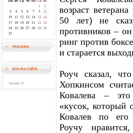
Пн
Вт
Ср
Чт
Пт
Сб
Вс
1
2
возраст ветерана
3
4
5
6
7
8
9
10
11
12
13
14
15
50 лет) не ска
16
17
18
19
20
21
22
23
противников – он
24
25
26
27
28
29
30
31
ринг против бокс
РЕКЛАМА
и старается выхо
КТО НА САЙТЕ
Роуч сказал, чт
Хопкинсом счита
Гостей: 11
Ковалева – это
«кусок, который 
Ковалев по его
Роучу нравится