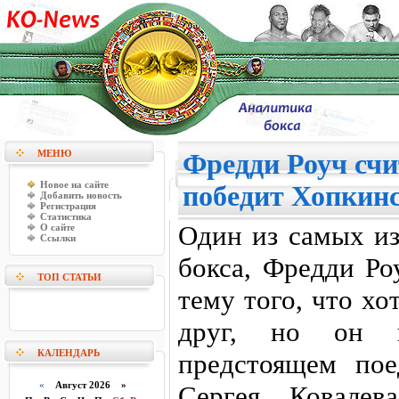
МЕНЮ
Фредди Роуч счи
Новое на сайте
победит Хопкин
Добавить новость
Регистрация
Статистика
Один из самых из
О сайте
Ссылки
бокса, Фредди Ро
ТОП СТАТЬИ
тему того, что х
друг, но он 
КАЛЕНДАРЬ
предстоящем по
«
Август 2026 »
Сергея Ковалев