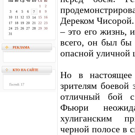
Пн
Вт
Ср
Чт
Пт
Сб
Вс
1
2
продемонстриро
3
4
5
6
8
9
7
10
11
12
13
15
16
Дереком Чисорой. 
14
17
18
19
20
21
22
23
– это его жизнь, 
24
25
26
27
28
29
30
31
всего, он был бы
РЕКЛАМА
опасной уличной 
КТО НА САЙТЕ
Но в настоящее
зрителям боевой 
Гостей: 17
отличный бой с
Фьюри неожид
хулиганским пр
черной полосе в с