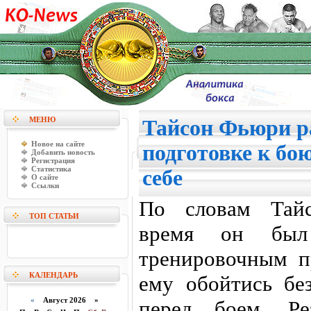
МЕНЮ
Тайсон Фьюри р
Новое на сайте
подготовке к бою
Добавить новость
Регистрация
Статистика
себе
О сайте
Ссылки
По словам Тайс
ТОП СТАТЬИ
время он был 
тренировочным п
КАЛЕНДАРЬ
ему обойтись бе
«
Август 2026 »
перед боем. Ре