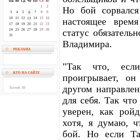
Пн
Вт
Ср
Чт
Пт
Сб
Вс
1
2
Но бой сорвался
3
4
5
7
8
9
6
10
11
12
14
15
16
настоящее врем
13
17
18
19
20
21
22
23
статус обязатель
24
25
26
27
28
29
30
31
Владимира.
РЕКЛАМА
"Так что, есл
КТО НА САЙТЕ
проигрывает, он
другом направлен
Гостей: 30
для себя. Так чт
уверен, как рой
хотя, я думаю, ч
бой. Но если Т