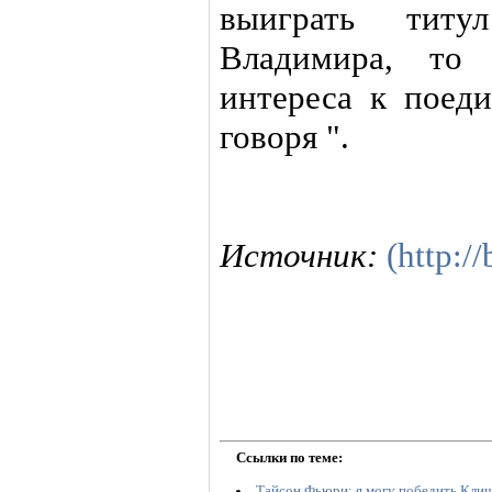
выиграть тит
Владимира, то
интереса к поеди
говоря ".
Источник:
(http:/
Ссылки по теме:
Тайсон Фьюри: я могу победить Кличк