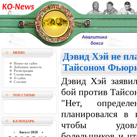
МЕНЮ
Дэвид Хэй не пл
Новое на сайте
Тайсоном Фьюр
Добавить новость
Регистрация
Статистика
Дэвид Хэй заявил
О сайте
Ссылки
бой против Тайсо
ТОП СТАТЬИ
"Нет, опреде
планировался в 
КАЛЕНДАРЬ
чтобы удовл
«
Август 2026 »
болельщиков и чт