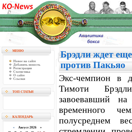
МЕНЮ
Брэдли ждет еще
Новое на сайте
против Пакьяо
Добавить новость
Регистрация
Статистика
Экс-чемпион в д
О сайте
Ссылки
Тимоти Брэдл
ТОП СТАТЬИ
завоевавший на
временного ч
КАЛЕНДАРЬ
полусреднем ве
«
Август 2026 »
стремлении пров