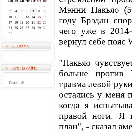
Пн
Вт
Ср
Чт
Пт
Сб
Вс
1
2
Мэнни Пакьяо (5
3
4
5
6
8
9
7
10
11
12
13
15
16
году Брэдли спор
14
17
18
19
20
21
22
23
чего уже в 2014
24
25
26
27
28
29
30
31
вернул себе пояс
РЕКЛАМА
"Пакьяо чувствуе
КТО НА САЙТЕ
больше против 
травма левой рук
Гостей: 18
остались у меня 
когда я испыты
правой ноги. Я 
план", - сказал ам