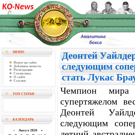
МЕНЮ
Деонтей Уайлде
Новое на сайте
следующим сопе
Добавить новость
Регистрация
Статистика
стать Лукас Бра
О сайте
Ссылки
Чемпион мир
ТОП СТАТЬИ
супертяжелом ве
Деонтей Уайл
КАЛЕНДАРЬ
следующим сопе
«
Август 2026 »
летний австралие