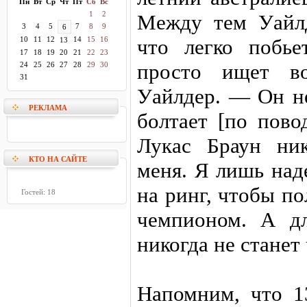
Пн
Вт
Ср
Чт
Пт
Сб
Вс
1
2
Между тем Уайлд
3
4
5
7
8
9
6
10
11
12
14
15
16
что легко побье
13
17
18
19
20
21
22
23
просто ищет во
24
25
26
27
28
29
30
31
Уайлдер. — Он не
РЕКЛАМА
болтает [по пово
Лукас Браун ни
КТО НА САЙТЕ
меня. Я лишь над
на ринг, чтобы п
Гостей: 18
чемпионом. А д
никогда не стане
Напомним, что 