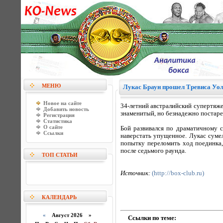
МЕНЮ
Лукас Браун прошел Тревиса Уо
Новое на сайте
34-летний австралийский супертяже
Добавить новость
знаменитый, но безнадежно постаре
Регистрация
Статистика
О сайте
Бой развивался по драматичному с
Ссылки
наверстать упущенное. Лукас сумел
попытку переломить ход поединка,
после седьмого раунда.
ТОП СТАТЬИ
Источник:
(http://box-club.ru)
КАЛЕНДАРЬ
«
Август 2026 »
Ссылки по теме: