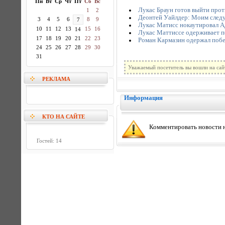
Пн
Вт
Ср
Чт
Пт
Сб
Вс
Лукас Браун готов выйти про
1
2
Деонтей Уайлдер: Моим след
3
4
5
6
8
9
7
Лукас Матисс нокаутировал 
10
11
12
13
15
16
14
Лукас Маттиссе одерживает п
17
18
19
20
21
22
23
Роман Кармазин одержал поб
24
25
26
27
28
29
30
31
Уважаемый посетитель вы вошли на сай
РЕКЛАМА
Информация
КТО НА САЙТЕ
Комментировать новости н
Гостей: 14