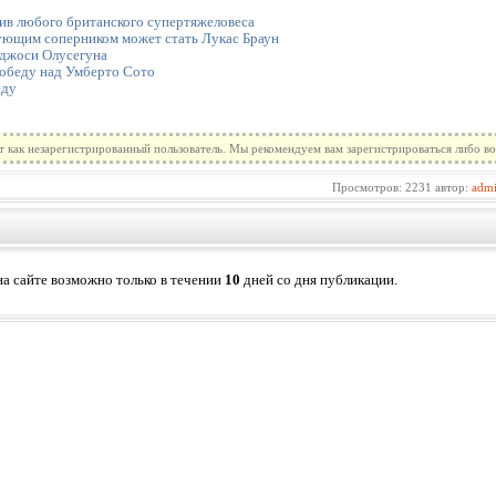
тив любого британского супертяжеловеса
ующим соперником может стать Лукас Браун
Аджоси Олусегуна
обеду над Умберто Сото
еду
т как незарегистрированный пользователь. Мы рекомендуем вам зарегистрироваться либо во
Просмотров: 2231 автор:
adm
а сайте возможно только в течении
10
дней со дня публикации.