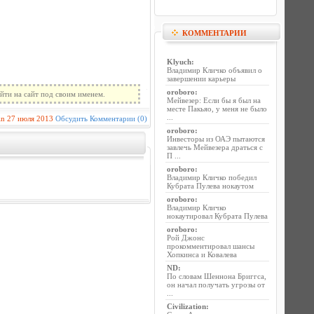
КОММЕНТАРИИ
Klyuch
:
Владимир Кличко объявил о
завершении карьеры
oroboro
:
йти на сайт под своим именем.
Мейвезер: Если бы я был на
месте Пакьяо, у меня не было
...
in
27 июля 2013
Обсудить
Комментарии (0)
oroboro
:
Инвесторы из ОАЭ пытаются
завлечь Мейвезера драться с
П ...
oroboro
:
Владимир Кличко победил
Кубрата Пулева нокаутом
oroboro
:
Владимир Кличко
нокаутировал Кубрата Пулева
oroboro
:
Рой Джонс
прокомментировал шансы
Хопкинса и Ковалева
ND
:
По словам Шеннона Бриггса,
он начал получать угрозы от
...
Civilization
: