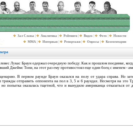
Зал Славы
|
Аналитика
|
Рейтинги
|
Видео
|
Фото
|
Новости
MMA
|
Интервью
|
Репортажи
|
Опросы
|
Комментарии
лкера
ловес Лукас Браун одержал очередную победу. Как и прошлом поединке, когд
вший Джеймс Тони, на этот раз ему противостоял еще один боец с именем - ам
ценарию. В первом раунде Браун оказался на полу от удара справа. Но зат
 трижды отправить оппонента на пол в 3, 5 и 6 раундах. Несмотря на это Т
 но попытка оказалась тщетной, что и вынудило американца отказаться от