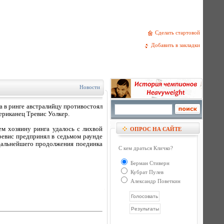
Сделать стартовой
Добавить в закладки
Новости
а в ринге австралийцу противостоял
ериканец Тревис Уолкер.
ем хозяину ринга удалось с лихвой
ОПРОС НА САЙТЕ
ревис предпринял в седьмом раунде
 дальнейшего продолжения поединка
С кем драться Кличко?
Берман Стиверн
Кубрат Пулев
Александр Поветкин