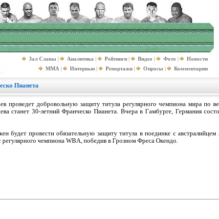
Зал Славы
|
Аналитика
|
Рейтинги
|
Видео
|
Фото
|
Новости
MMA
|
Интервью
|
Репортажи
|
Опросы
|
Комментарии
ческо Пианета
аев проведет добровольную защиту титула регулярного чемпиона мира по в
ева станет 30-летний Франческо Пианета. Вчера в Гамбурге, Германия сос
жен будет провести обязательную защиту титула в поединке с австралийцем
яс регулярного чемпиона WBA, победив в Грозном Фреса Окендо.