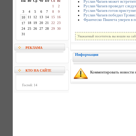
Пн
Вт
Ср
Чт
Пт
Сб
Вс
Руслан Чагаев может встретит
Руслан Чагаев проведет следу
1
2
Руслан Чагаев готов приступи
3
4
5
6
7
8
9
Руслан Чагаев победил Трэвис
11
12
13
14
15
16
10
Франческо Пианета уверен в 
18
19
20
21
22
23
17
24
25
26
27
28
29
30
31
Уважаемый посетитель вы вошли на сай
РЕКЛАМА
Информация
КТО НА САЙТЕ
Комментировать новости н
Гостей: 14