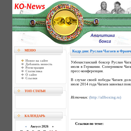
МЕНЮ
Кадр дня: Руслан Чагаев и Фран
Новое на сайте
Узбекистанский боксер Руслан Чаг
Добавить новость
июля в Германии. Соперником Чага
Регистрация
пресс-конференция.
Статистика
О сайте
Ссылки
В случае своей победы Чагаев дол
июле 2014 года Чагаев завоевал по
ТОП СТАТЬИ
Источник:
(http://allboxing.ru)
КАЛЕНДАРЬ
Ссылки по теме:
«
Август 2026 »