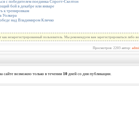
ься с победителем поединка Спротт-Скелтон
ющий бой в декабре или январе
ть к тренировкам
а Уолкера
победе над Владимиром Кличко
т как незарегистрированный пользователь. Мы рекомендуем вам зарегистрироваться либо во
Просмотров: 2203 автор:
adm
а сайте возможно только в течении
10
дней со дня публикации.