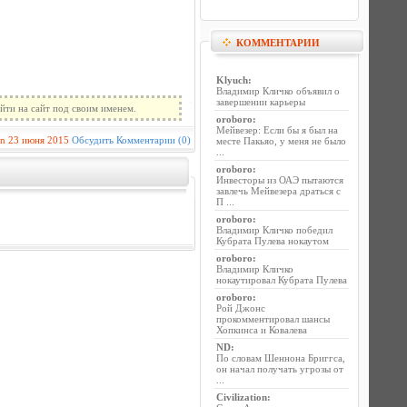
КОММЕНТАРИИ
Klyuch
:
Владимир Кличко объявил о
завершении карьеры
йти на сайт под своим именем.
oroboro
:
Мейвезер: Если бы я был на
in
23 июня 2015
Обсудить
Комментарии (0)
месте Пакьяо, у меня не было
...
oroboro
:
Инвесторы из ОАЭ пытаются
завлечь Мейвезера драться с
П ...
oroboro
:
Владимир Кличко победил
Кубрата Пулева нокаутом
oroboro
:
Владимир Кличко
нокаутировал Кубрата Пулева
oroboro
:
Рой Джонс
прокомментировал шансы
Хопкинса и Ковалева
ND
:
По словам Шеннона Бриггса,
он начал получать угрозы от
...
Civilization
: