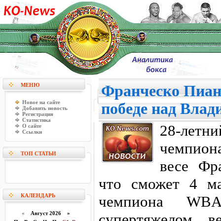
МЕНЮ
Франческо Пиане
Новое на сайте
победе над Вла
Добавить новость
Регистрация
Статистика
28-летн
О сайте
Ссылки
чемпион
ТОП СТАТЬИ
весе Фр
что сможет 4 м
КАЛЕНДАРЬ
чемпиона W
«
Август 2026 »
супертяжелом в