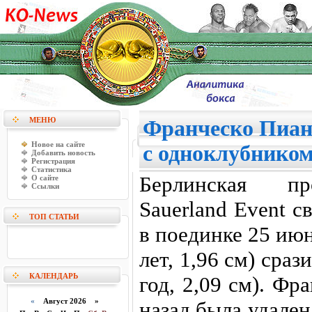
МЕНЮ
Франческо Пиане
Новое на сайте
с одноклубнико
Добавить новость
Регистрация
Статистика
Берлинская пр
О сайте
Ссылки
Sauerland Event c
ТОП СТАТЬИ
в поединке 25 ию
лет, 1,96 см) сра
КАЛЕНДАРЬ
год, 2,09 см). Фр
«
Август 2026 »
назад была удален