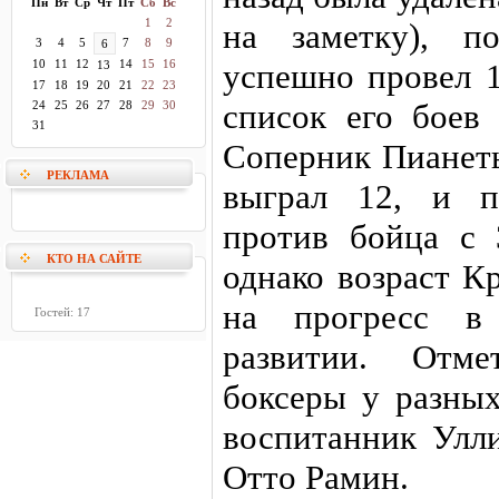
Пн
Вт
Ср
Чт
Пт
Сб
Вс
1
2
на заметку), п
3
4
5
7
8
9
6
10
11
12
14
15
16
успешно провел 1
13
17
18
19
20
21
22
23
список его боев
24
25
26
27
28
29
30
31
Соперник Пианеты
РЕКЛАМА
выграл 12, и п
против бойца с
КТО НА САЙТЕ
однако возраст К
на прогресс в 
Гостей: 17
развитии. Отме
боксеры у разны
воспитанник Улли
Отто Рамин.