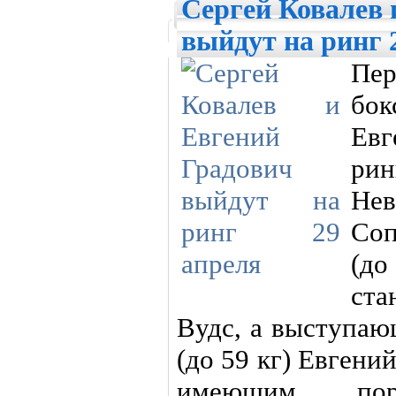
Сергей Ковалев 
выйдут на ринг 
Пер
бок
Евг
ри
Не
Cоп
(до
ста
Вудс, а выступаю
(до 59 кг) Евгени
имеющим пора