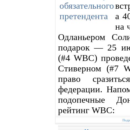
вст
а 4
на 
Одланьером Сол
подарок — 25 ию
(#4 WBC) провед
Стиверном (#7 
право сразить
федерации. Напо
подопечные До
рейтинг WBC:
Подр