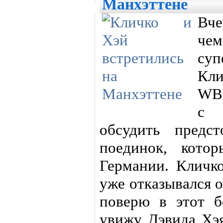
Манхэттене
Вч
че
суп
Кли
WBA
с 
обсудить предс
поединок, кото
Германии. Кличк
уже отказывался о
поверю в этот б
увижу Дэвида Хэя