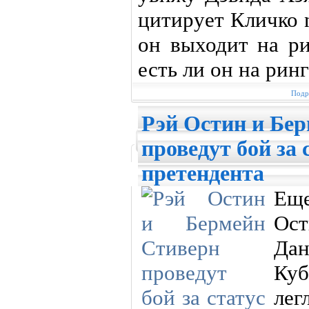
цитирует Кличко 
он выходит на р
есть ли он на ринг
Подр
Рэй Остин и Бе
проведут бой за 
претендента
Ещ
Ос
Дан
Куб
ле