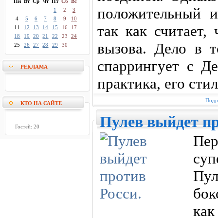
Пн
Вт
Ср
Чт
Пт
Сб
Вс
положительный и
1
2
3
4
5
6
7
8
9
10
так как считает,
11
12
13
14
15
16
17
18
19
20
21
22
23
24
вызова. Дело в т
25
26
27
28
29
30
спаррингует с Де
РЕКЛАМА
практика, его сти
Подр
КТО НА САЙТЕ
Пулев выйдет пр
Гостей: 20
Пер
су
Пу
бок
как