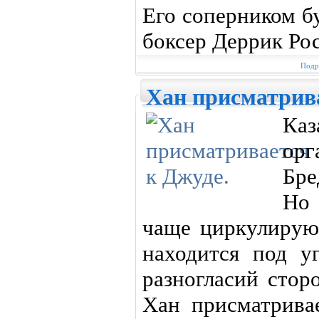
Его соперником б
боксер Деррик Рос
Подр
Хан присматрива
Ка
ор
Бре
Но 
чаще циркулирую
находится под у
разногласий стор
Хан присматрива