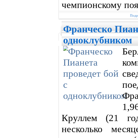
чемпионскому поя
Подр
Франческо Пиане
одноклубником
Бер
ком
cве
по
Фра
1,9
Круллем (21 го
несколько меся