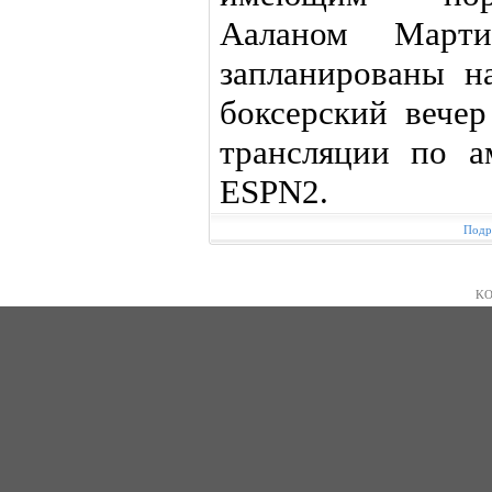
Ааланом Марти
запланированы н
боксерский вечер
трансляции по а
ESPN2.
Подр
KO