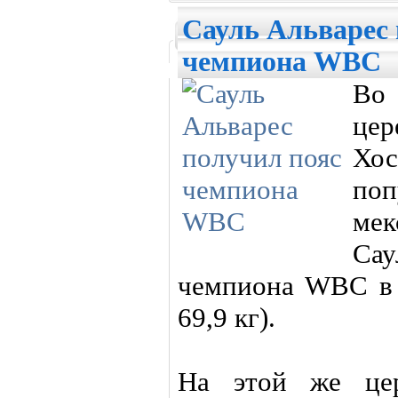
Сауль Альварес 
чемпиона WBC
Во
це
Хо
по
ме
Са
чемпиона WBC в 
69,9 кг).
На этой же цер