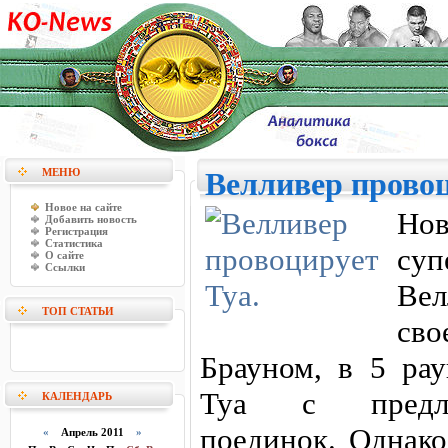
МЕНЮ
Велливер провоц
Новое на сайте
Нов
Добавить новость
Регистрация
Статистика
су
О сайте
Ссылки
Вел
ТОП СТАТЬИ
сво
Брауном, в 5 рау
Туа с предло
КАЛЕНДАРЬ
поединок. Однако
«
Апрель 2011
»