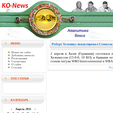
МЕНЮ
Роберт Хелениус нокаутировал Сэмюэла
Новое на сайте
2 апреля в Халле (Германия) состоялся
Добавить новость
Хелениусом (15-0-0, 10 КО) и бывшим че
Регистрация
стояли титулы WBO Intercontinental и WBA I
Статистика
О сайте
Ссылки
Под
ТОП СТАТЬИ
КАЛЕНДАРЬ
«
Апрель 2011
»