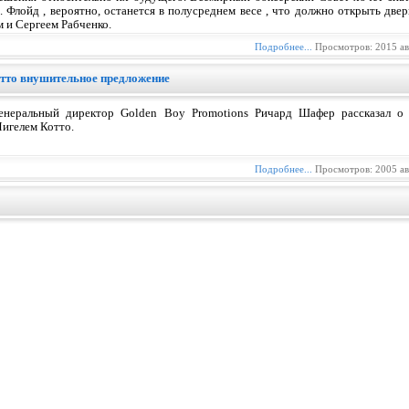
. Флойд , вероятно, останется в полусреднем весе , что должно открыть двер
м и Сергеем Рабченко.
Подробнее...
Просмотров: 2015 а
тто внушительное предложение
енеральный директор Golden Boy Promotions Ричард Шафер рассказал о 
игелем Котто.
Подробнее...
Просмотров: 2005 а