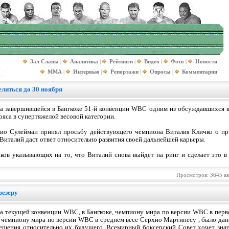
Зал Славы
|
Аналитика
|
Рейтинги
|
Видео
|
Фото
|
Новости
MMA
|
Интервью
|
Репортажи
|
Опросы
|
Комментарии
литься до 30 ноября
а завершившейся в Бангкоке 51-й конвенции WBC одним из обсуждавшихся в
ояса в супертяжелой весовой категории.
ио Сулейман принял просьбу действующего чемпиона Виталия Кличко о пр
 Виталий даст ответ относительно развития своей дальнейшей карьеры.
ков указывающих на то, что Виталий снова выйдет на ринг и сделает это в
Просмотров: 3645 а
везеру
а текущей конвенции WBC, в Бангкоке, чемпиону мира по версии WBC в перв
 чемпиону мира по версии WBC в среднем весе Серхио Мартинесу , было дано
ешения относительно их будущего. Всемирный боксерский Совет хочет знат