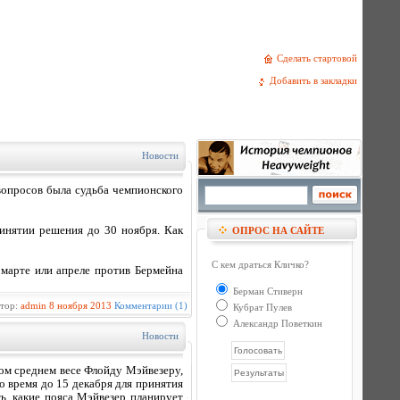
Сделать стартовой
Добавить в закладки
Новости
опросов была судьба чемпионского
инятии решения до 30 ноября. Как
ОПРОС НА САЙТЕ
С кем драться Кличко?
 марте или апреле против Бермейна
Берман Стиверн
втор:
admin
8 ноября 2013
Комментарии (1)
Кубрат Пулев
Александр Поветкин
Новости
ом среднем весе Флойду Мэйвезеру,
 время до 15 декабря для принятия
ь, какие пояса Мэйвезер планирует