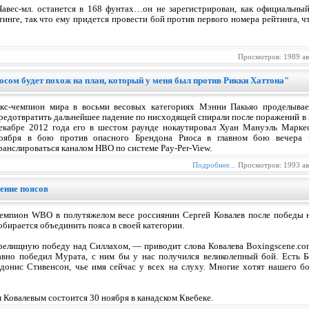
вес-мл. останется в 168 фунтах…он не зарегистрирован, как официальный
инге, так что ему придется провести бой против первого номера рейтинга, чт
Просмотров: 1989 а
осом будет похож на план, который у меня был против Рикки Хаттона"
кс-чемпион мира в восьми весовых категориях Мэнни Пакьяо проделывае
редотвратить дальнейшее падение по нисходящей спирали после поражений в 
екабре 2012 года его в шестом раунде нокаутировал Хуан Мануэль Маркес
оября в бою против опасного Брендона Риоса в главном бою вечера 
ранслироваться каналом НВО по системе Pay-Per-View.
Подробнее...
Просмотров: 1993 а
ение поясов
емпион WBO в полутяжелом весе россиянин Сергей Ковалев после победы 
обирается объединить пояса в своей категории.
зрелищную победу над Силлахом, — приводит слова Ковалева Boxingscene.co
давно победил Мурата, с ним бы у нас получился великолепный бой. Есть 
Адонис Стивенсон, чье имя сейчас у всех на слуху. Многие хотят нашего бо
Ковалевым состоится 30 ноября в канадском Квебеке.