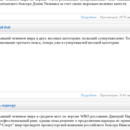
ританского боксера Дэнни Уильямса за счет своих морально-волевых качеств.
Подробнее...
Просмотров: 2078 а
ый бой
ывший чемпион мира в двух весовых категориях польский супертяжеловес То
авоевание третьего пояса, теперь уже в супертяжелой весовой категории.
Подробнее...
Просмотров: 3145 а
ь карьеру
ывший чемпион мира в среднем весе по версии WBO россиянин Дмитрий Пиро
рофессиональный ринг, однако пока решение о продолжении карьеры не приня
Р-Спорт" вице-президент промоутерской компании российского боксера Никола