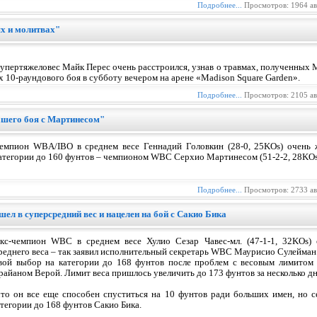
Подробнее...
Просмотров: 1964 а
х и молитвах"
упертяжеловес Майк Перес очень расстроился, узнав о травмах, полученных
х 10-раундового боя в субботу вечером на арене «Madison Square Garden».
Подробнее...
Просмотров: 2105 а
ашего боя с Мартинесом"
емпион WBA/IBO в среднем весе Геннадий Головкин (28-0, 25KOs) очень 
атегории до 160 фунтов – чемпионом WBC Серхио Мартинесом (51-2-2, 28KOs)
Подробнее...
Просмотров: 2733 а
л в суперсредний вес и нацелен на бой с Сакио Бика
кс-чемпион WBC в среднем весе Хулио Сезар Чавес-мл. (47-1-1, 32KOs) 
реднего веса – так заявил исполнительный секретарь WBC Маурисио Сулейман
вой выбор на категории до 168 фунтов после проблем с весовым лимитом 
райаном Верой. Лимит веса пришлось увеличить до 173 фунтов за несколько дн
 что он все еще способен спуститься на 10 фунтов ради больших имен, но с
тегории до 168 фунтов Сакио Бика.