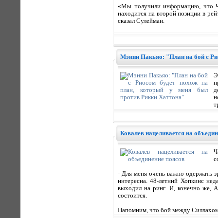
«Мы получили информацию, что Ча
находится на второй позиции в рейт
сказал Сулейман.
Мэнни Пакьяо: "План на бой с Ри
Э
п
д
н
т
Ковалев нацеливается на объедин
Ч
с
- Для меня очень важно одержать 
интересна. 48-летний Хопкинс не
выходил на ринг. И, конечно же, 
состоится.
Напомним, что бой между Силлахом 