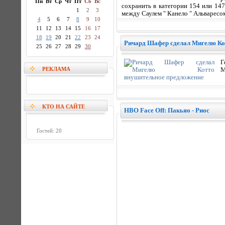
Пн
Вт
Ср
Чт
Пт
Сб
Вс
сохранить в категории 154 или 147
1
2
3
между Саулем " Канело " Альваресо
4
5
6
7
8
9
10
11
12
13
14
15
16
17
18
19
20
21
22
23
24
Ричард Шафер сделал Мигелю Ко
25
26
27
28
29
30
Г
РЕКЛАМА
М
КТО НА САЙТЕ
HBO Face Off: Пакьяо - Риос
Гостей: 20