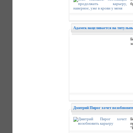
б
Адамек нацеливается на титульн
Б
з
Дмитрий Пирог хочет возобновит
Б
п
"