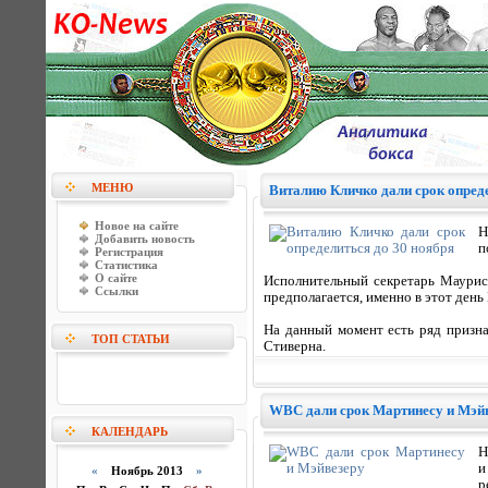
МЕНЮ
Виталию Кличко дали срок опреде
Новое на сайте
Н
Добавить новость
п
Регистрация
Статистика
О сайте
Исполнительный секретарь Маурис
Ссылки
предполагается, именно в этот день
На данный момент есть ряд призна
ТОП СТАТЬИ
Стиверна.
WBC дали срок Мартинесу и Мэй
КАЛЕНДАРЬ
Н
и
«
Ноябрь 2013
»
р