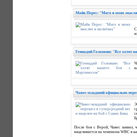
Майк Перес: "Маго в моих мысля
С
и
Геннадий Головкин: "Все хотят н
Ч
к
Чавес-младший официально переше
Э
с
с
Б
После боя с Верой, Чавес заявил,
нацеливается на чемпиона WBC в ка