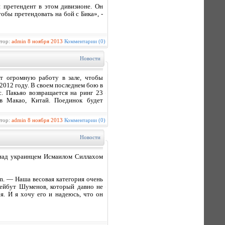
 претендент в этом дивизионе. Он
обы претендовать на бой с Бика», -
втор:
admin
8 ноября 2013
Комментарии (0)
Новости
т огромную работу в зале, чтобы
2012 году. В своем последнем бою в
. Пакьяо возвращается на ринг 23
в Макао, Китай. Поединок будет
втор:
admin
8 ноября 2013
Комментарии (0)
Новости
над украинцем Исмаилом Силлахом
m. — Наша весовая категория очень
Бейбут Шуменов, который давно не
я. И я хочу его и надеюсь, что он