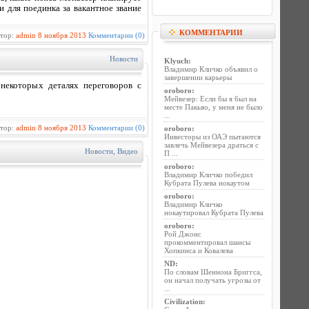
и для поединка за вакантное звание
КОММЕНТАРИИ
втор:
admin
8 ноября 2013
Комментарии (0)
Новости
Klyuch
:
Владимир Кличко объявил о
завершении карьеры
некоторых деталях переговоров с
oroboro
:
Мейвезер: Если бы я был на
месте Пакьяо, у меня не было
...
втор:
admin
8 ноября 2013
Комментарии (0)
oroboro
:
Инвесторы из ОАЭ пытаются
завлечь Мейвезера драться с
Новости
,
Видео
П ...
oroboro
:
Владимир Кличко победил
Кубрата Пулева нокаутом
oroboro
:
Владимир Кличко
нокаутировал Кубрата Пулева
oroboro
:
Рой Джонс
прокомментировал шансы
Хопкинса и Ковалева
ND
:
По словам Шеннона Бриггса,
он начал получать угрозы от
...
Civilization
: