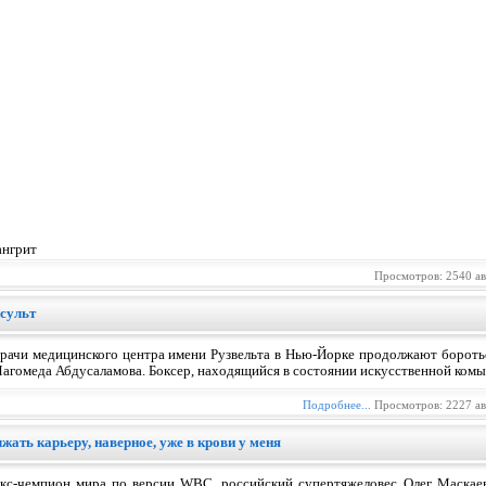
ангрит
Просмотров: 2540 а
сульт
рачи медицинского центра имени Рузвельта в Нью-Йорке продолжают боротьс
агомеда Абдусаламова. Боксер, находящийся в состоянии искусственной комы,
Подробнее...
Просмотров: 2227 а
ать карьеру, наверное, уже в крови у меня
кс-чемпион мира по версии WBC, российский супертяжеловес Олег Маскаев 