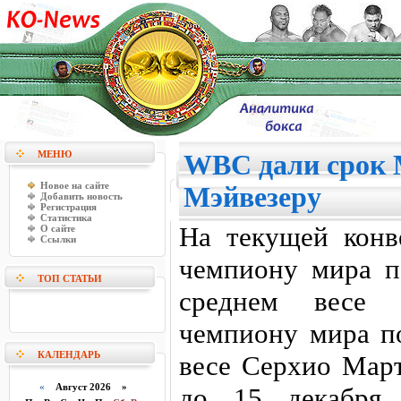
МЕНЮ
WBC дали срок 
Новое на сайте
Мэйвезеру
Добавить новость
Регистрация
Статистика
На текущей конв
О сайте
Ссылки
чемпиону мира 
ТОП СТАТЬИ
среднем весе 
чемпиону мира п
КАЛЕНДАРЬ
весе Серхио Март
«
Август 2026 »
до 15 декабря 