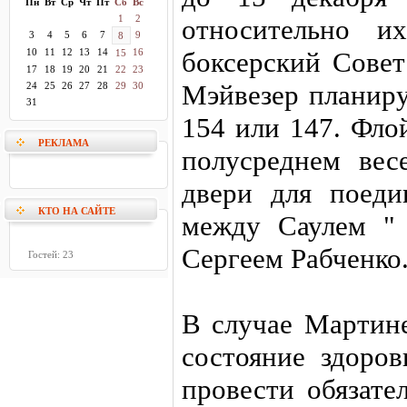
Пн
Вт
Ср
Чт
Пт
Сб
Вс
1
2
относительно и
3
4
5
6
7
9
8
10
11
12
13
14
16
боксерский Совет
15
17
18
19
20
21
22
23
Мэйвезер планиру
24
25
26
27
28
29
30
31
154 или 147. Флой
РЕКЛАМА
полусреднем вес
двери для поеди
КТО НА САЙТЕ
между Саулем "
Сергеем Рабченко
Гостей: 23
В случае Мартине
состояние здоров
провести обязате