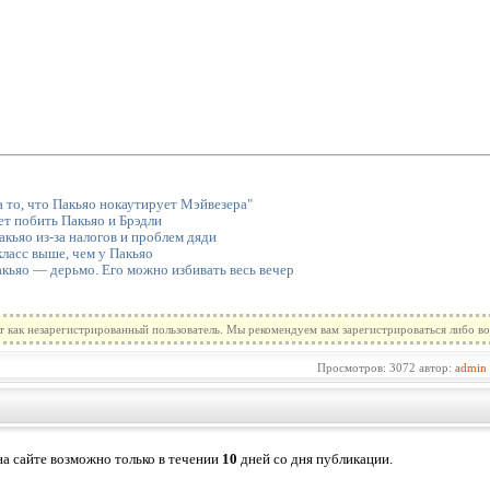
а то, что Пакьяо нокаутирует Мэйвезера"
т побить Пакьяо и Брэдли
акьяо из-за налогов и проблем дяди
ласс выше, чем у Пакьяо
кьяо — дерьмо. Его можно избивать весь вечер
т как незарегистрированный пользователь. Мы рекомендуем вам зарегистрироваться либо во
Просмотров: 3072 автор:
admin
а сайте возможно только в течении
10
дней со дня публикации.