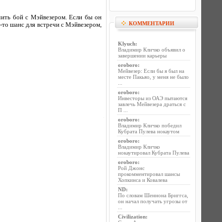
чить бой с Мэйвезером. Если бы он
КОММЕНТАРИИ
й-то шанс для встречи с Мэйвезером,
Klyuch
:
Владимир Кличко объявил о
завершении карьеры
oroboro
:
Мейвезер: Если бы я был на
месте Пакьяо, у меня не было
...
oroboro
:
Инвесторы из ОАЭ пытаются
завлечь Мейвезера драться с
П ...
oroboro
:
Владимир Кличко победил
Кубрата Пулева нокаутом
oroboro
:
Владимир Кличко
нокаутировал Кубрата Пулева
oroboro
:
Рой Джонс
прокомментировал шансы
Хопкинса и Ковалева
ND
:
По словам Шеннона Бриггса,
он начал получать угрозы от
...
Civilization
: