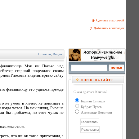
Сделать стартовой
Добавить в закладки
Новости
,
Видео
ы филиппинца Мэн ни Пакьяо над
ейвезер-старший поделился своим
доном Риосом в видеинтервью сайту
ОПРОС НА САЙТЕ
 что филиппинцу это удалось прежде
С кем драться Кличко?
Берман Стиверн
его не умеет и ничего не понимает в
Кубрат Пулев
когда хотел. На мой взгляд, Риос не
кли бы проблемы, но этот чувак не
Александр Поветкин
похожем стиле.
реть, что же он такое приготовил, а