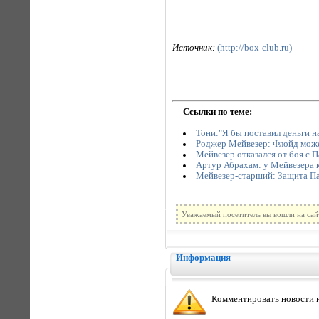
Источник:
(http://box-club.ru)
Ссылки по теме:
Тони:"Я бы поставил деньги н
Роджер Мейвезер: Флойд може
Мейвезер отказался от боя с П
Артур Абрахам: у Мейвезера к
Мейвезер-старший: Защита Па
Уважаемый посетитель вы вошли на сай
Информация
Комментировать новости н