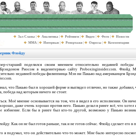
Зал Славы
|
Аналитика
|
Рейтинги
|
Видео
|
Фото
|
Новости
MMA
|
Интервью
|
Репортажи
|
Опросы
|
Комментарии
перник Флойду
зер-старший поделился своим мнением относительно недавней побед
Брэндоном Риосом в видеинтервью сайту Proboxinginsider.com. Флойд М
сительно недавней победы филиппинца Мэн ни Пакьяо над американцем Брэн
er.com.
нал, что Пакьяо был в хорошей форме и выглядел отлично, но также добавил,
а, победа над которым ничего не стоит.
ться. Моё мнение основывается на том, что я видел в его исполнении. Он нич
орошо, даже очень хорошо против него. Пакьяо делал в ринге всё, что хотел и 
ое избиение. Если бы в ринге был кто-то другой, возможно у Пакьяо возни
ойду. Как он не был готов раньше, так и не готов сейчас. Флойд сделает его в 
то я подумал, что он действительно что-то может. Мне было интересно посмот