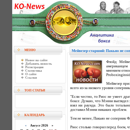
МЕНЮ
Мейвезер-старший: Пакьяо не со
Новое на сайте
Флойд Мейве
Добавить новость
американцем 
Регистрация
мнением отно
Статистика
О сайте
Proboxinginsid
Ссылки
Мейвезер приз
всего из-за низкого уровня соперник
ТОП СТАТЬИ
"Если честно, то Риос не умеет дра
боксе. Думаю, что Мэнни выглядел х
взял ни раунда. Это было тотальн
доставил Мэнни никаких проблем.
КАЛЕНДАРЬ
Тем не менее, Пакьяо не соперник Фл
«
Август 2026 »
Риос столько говорил перед боем, ч