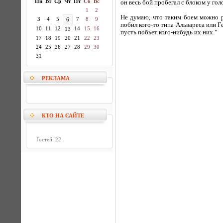
Пн
Вт
Ср
Чт
Пт
Сб
Вс
он весь бой пробегал с блоком у го
1
2
Не думаю, что таким боем можно р
3
4
5
7
8
9
6
побил кого-то типа Альвареса или Г
10
11
12
14
15
16
13
пусть побьет кого-нибудь их них."
17
18
19
20
21
22
23
24
25
26
27
28
29
30
31
РЕКЛАМА
КТО НА САЙТЕ
Гостей: 22