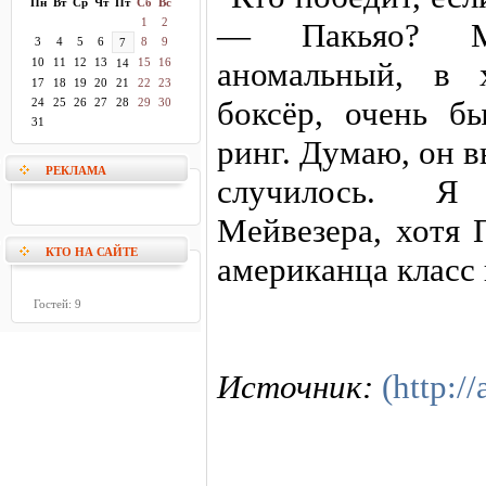
Пн
Вт
Ср
Чт
Пт
Сб
Вс
1
2
— Пакьяо? Ме
3
4
5
6
8
9
7
10
11
12
13
15
16
аномальный, в 
14
17
18
19
20
21
22
23
боксёр, очень б
24
25
26
27
28
29
30
31
ринг. Думаю, он в
РЕКЛАМА
случилось. Я
Мейвезера, хотя 
КТО НА САЙТЕ
американца класс
Гостей: 9
Источник:
(http:/