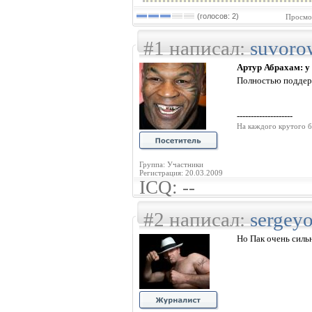
(голосов: 2)
Просмо
#1 написал:
suvoro
Артур Абрахам: у
Полностью подде
--------------------
На каждого крутого б
Группа: Участники
Регистрация: 20.03.2009
ICQ: --
#2 написал:
sergey
Но Пак очень силь