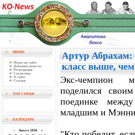
МЕНЮ
Артур Абрахам: 
Новое на сайте
класс выше, чем
Добавить новость
Регистрация
Статистика
Экс-чемпион 
О сайте
Ссылки
поделился свои
ТОП СТАТЬИ
поединке между
младшим и Мэнни
КАЛЕНДАРЬ
«
Август 2026 »
"Кто победит, ес