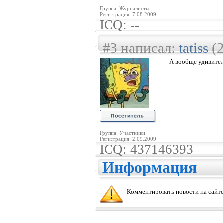
Группа: Журналисты
Регистрация: 7.08.2009
ICQ: --
#3 написал:
tatiss
(2
А вообще удивител
Группа: Участники
Регистрация: 2.09.2009
ICQ: 437146393
Информация
Комментировать новости на сайте