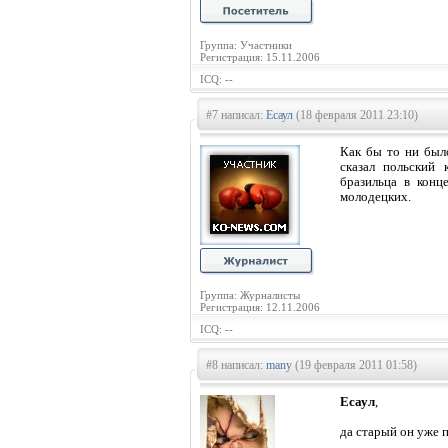
Группа: Участники
Регистрация: 15.11.2006
ICQ: --
#7 написал:
Есаул
(18 февраля 2011 23:10)
Как бы то ни было
сказал польский 
бразильца в конц
молодецких.
Группа: Журналисты
Регистрация: 12.11.2006
ICQ: --
#8 написал:
many
(19 февраля 2011 01:58)
Есаул
,
да старый он уже 