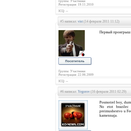
Группа: Участники
Регистрация: 19.11.2010
ICQ: --
#5 написал:
vist
(14 февраля 2011 11:12)
Первый проигрыш к
Группа: Участники
Регистрация: 22.06.2009
ICQ: --
#6 написал:
Yegorov
(16 февраля 2011 02:29)
Posmotrel boy, duma
No etot brazilec
preimushestvo u Fed
kamennaja.