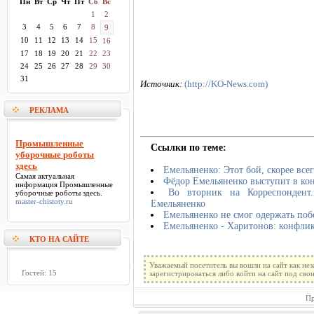
Пн
Вт
Ср
Чт
Пт
Сб
Вс
1
2
3
4
5
6
7
8
9
10
11
12
13
14
15
16
17
18
19
20
21
22
23
24
25
26
27
28
29
30
31
Источник:
(http://KO-News.com)
РЕКЛАМА
Промышленные
Ссылки по теме:
уборочные роботы
здесь
Емельяненко: Этот бой, скорее всег
Самая актуальная
Фёдор Емельяненко выступит в ко
информация
Промышленные
Во вторник на Корреспондент.
уборочные роботы здесь
.
master-chistoty.ru
Емельяненко
Емельяненко не смог одержать поб
Емельяненко - Харитонов: конфли
КТО НА САЙТЕ
Уважаемый посетитель вы вошли на сайт как не
Гостей: 15
зарегистрироваться либо войти на сайт под сво
Пр