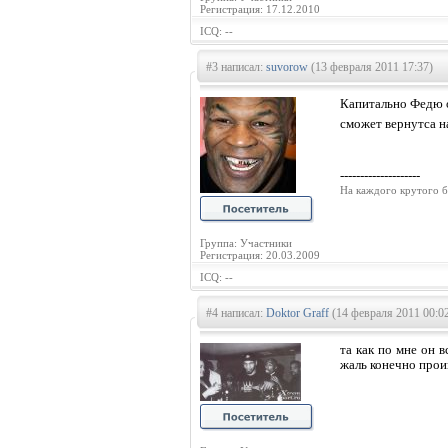
Регистрация: 17.12.2010
ICQ: --
#3 написал:
suvorow
(13 февраля 2011 17:37)
Капитально Федю о
сможет вернутса н
--------------------
На каждого крутого б
Группа: Участники
Регистрация: 20.03.2009
ICQ: --
#4 написал:
Doktor Graff
(14 февраля 2011 00:0
та как по мне он в
жаль конечно про