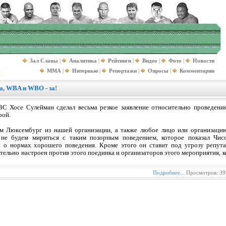
Зал Славы
|
Аналитика
|
Рейтинги
|
Видео
|
Фото
|
Новости
MMA
|
Интервью
|
Репортажи
|
Опросы
|
Комментарии
а, WBA и WBO - за!
C Хосе Сулейман сделал весьма резкое заявление относительно проведен
рой.
 Люксембург из нашей организации, а также любое лицо или организацию
не будем мириться с таким позорным поведением, которое показал Чис
я о нормах хорошего поведения. Кроме этого он ставит под угрозу репута
ельно настроен против этого поединка и организаторов этого мероприятия, 
Подробнее...
Просмотров: 39