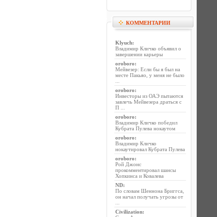
КОММЕНТАРИИ
Klyuch
:
Владимир Кличко объявил о
завершении карьеры
oroboro
:
Мейвезер: Если бы я был на
месте Пакьяо, у меня не было
...
oroboro
:
Инвесторы из ОАЭ пытаются
завлечь Мейвезера драться с
П ...
oroboro
:
Владимир Кличко победил
Кубрата Пулева нокаутом
oroboro
:
Владимир Кличко
нокаутировал Кубрата Пулева
oroboro
:
Рой Джонс
прокомментировал шансы
Хопкинса и Ковалева
ND
:
По словам Шеннона Бриггса,
он начал получать угрозы от
...
Civilization
: