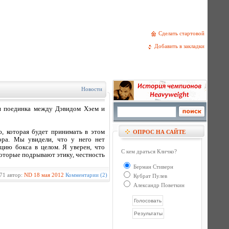
Сделать стартовой
Добавить в закладки
Новости
ия поединка между Дэвидом Хэем и
, которая будет принимать в этом
ОПРОС НА САЙТЕ
ора. Мы увидели, что у него нет
цию бокса в целом. Я уверен, что
С кем драться Кличко?
которые подрывают этику, честность
Берман Стиверн
71 автор:
ND
18 мая 2012
Комментарии (2)
Кубрат Пулев
Александр Поветкин