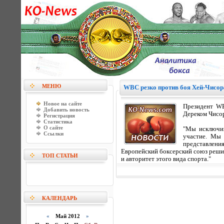
МЕНЮ
WBC резко против боя Хей-Чисор
Новое на сайте
Президент WB
Добавить новость
Дереком Чисо
Регистрация
Статистика
О сайте
"Мы исключим
Ссылки
участие. Мы 
представлени
Европейский боксерский союз решит
ТОП СТАТЬИ
и авторитет этого вида спорта."
КАЛЕНДАРЬ
«
Май 2012
»